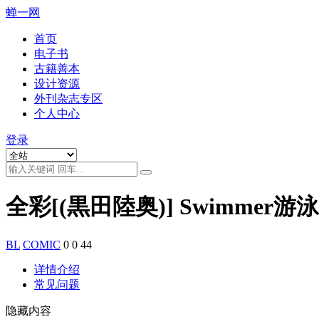
蝉一网
首页
电子书
古籍善本
设计资源
外刊杂志专区
个人中心
登录
全彩[(黒田陸奥)] Swimmer
BL
COMIC
0
0
44
详情介绍
常见问题
隐藏内容