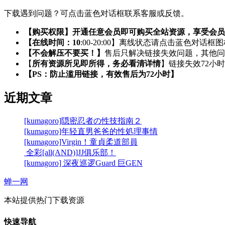
下载遇到问题？可点击蓝色对话框联系客服或反馈。
【购买权限】开通任意会员即可购买全站资源，享受会员
【在线时间：10
:00-20:00】离线状态请点击蓝色对话框
【不会解压不要买！】
售后只解决链接失效问题，其他问
【
所有资源所见即所得，务必看清详情
】链接失效72小
【PS：防止滥用链接，有效售后为72小时】
近期文章
[kumagoro]隠密忍者の性技指南２
[kumagoro]年轻直男爸爸的性処理事情
[kumagoro]Virgin！童貞柔道部員
全彩[all(AND)]JJ俱乐部！
[kumagoro] 深夜巡逻Guard 巨GEN
蝉一网
本站提供热门下载资源
快速导航