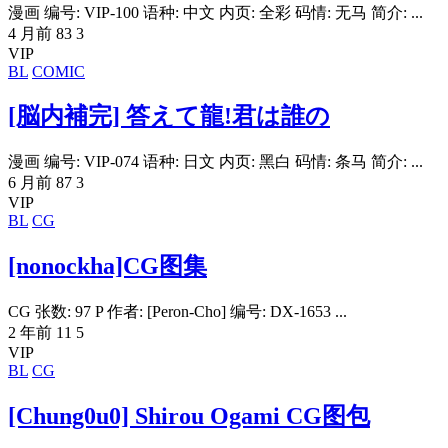
漫画 编号: VIP-100 语种: 中文 内页: 全彩 码情: 无马 简介: ...
4 月前
83
3
VIP
BL
COMIC
[脳内補完] 答えて龍!君は誰の
漫画 编号: VIP-074 语种: 日文 内页: 黑白 码情: 条马 简介: ...
6 月前
87
3
VIP
BL
CG
[nonockha]CG图集
CG 张数: 97 P 作者: [Peron-Cho] 编号: DX-1653 ...
2 年前
11
5
VIP
BL
CG
[Chung0u0] Shirou Ogami CG图包