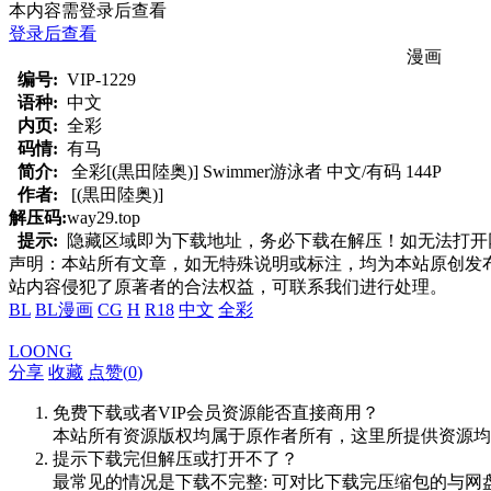
本内容需登录后查看
登录后查看
漫画
编号:
VIP-1229
语种:
中文
内页:
全彩
码情:
有马
简介:
全彩[(黒田陸奥)] Swimmer游泳者 中文/有码 144P
作者:
[(黒田陸奥)]
解压码:
way29.top
提示:
隐藏区域即为下载地址，务必下载在解压！如无法打开网页，
声明：本站所有文章，如无特殊说明或标注，均为本站原创发
站内容侵犯了原著者的合法权益，可联系我们进行处理。
BL
BL漫画
CG
H
R18
中文
全彩
LOONG
分享
收藏
点赞(
0
)
免费下载或者VIP会员资源能否直接商用？
本站所有资源版权均属于原作者所有，这里所提供资源均
提示下载完但解压或打开不了？
最常见的情况是下载不完整: 可对比下载完压缩包的与网