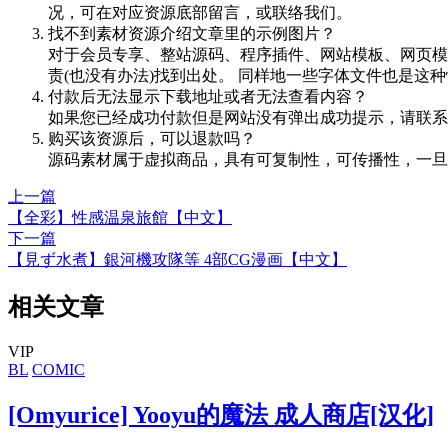
况，可在对应资源底部留言，或联络我们。
找不到素材资源介绍文章里的示例图片？
对于会员专享、整站源码、程序插件、网站模板、网页模
责(也没有办法)找到出处。 同样地一些字体文件也是这
付款后无法显示下载地址或者无法查看内容？
如果您已经成功付款但是网站没有弹出成功提示，请联系
购买该资源后，可以退款吗？
源码素材属于虚拟商品，具有可复制性，可传播性，一旦
上一篇
【全彩】性感温泉旅館【中文】
下一篇
【見ず水煮】銀河機攻隊等 4部CG漫画【中文】
相关文章
VIP
BL
COMIC
[Omyurice] Yooyu的魔法 成人商店[汉化]