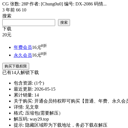
CG 张数: 28P 作者: [Chung0u0] 编号: DX-2086 码情...
3 年前
66
10
搜索
搜索
下载
20
元
8折
年费会员
16
元
8折
永久会员
16
元
购买下载权限
已有
14
人解锁下载
包含资源:
(1个)
最近更新:
2026-05-15
累计销量:
14
关于购买:
开通会员特权即可购买【普通、年费、永久会
详情:
见文章
格式:
压缩包(需要解压）
解压码:
way29.top
提示:
隐藏区域即为下载地址，务必下载在解压