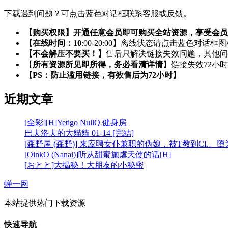
下载遇到问题？可点击蓝色对话框联系客服或反馈。
【购买权限】开通任意会员即可购买全站资源，享受会员
【在线时间：10
:00-20:00】离线状态请点击蓝色对话框
【不会解压不要买！】
售后只解决链接失效问题，其他问
【
所有资源所见即所得，务必看清详情
】链接失效72小
【PS：防止滥用链接，有效售后为72小时】
近期文章
[全彩][H]Yetigo NullQ 健身房
巴夫洛夫的大貓貓 01-14 [完結]
[森野屋 (森野)] 来应聘女仆兼职的伪娘，被T教到CI.。
[OinkO (Nanai)]听从甜蜜施虐天使的话[H]
[おとと]大揭秘！大朋友的小秘密
蝉一网
本站提供热门下载资源
快速导航