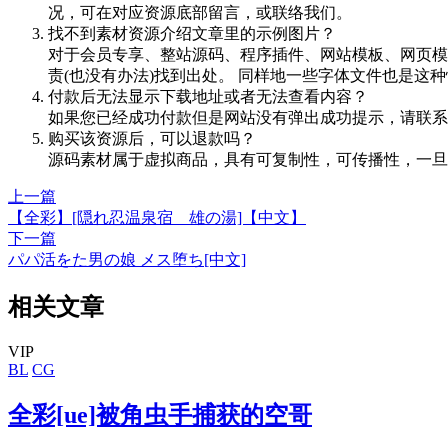
况，可在对应资源底部留言，或联络我们。
找不到素材资源介绍文章里的示例图片？
对于会员专享、整站源码、程序插件、网站模板、网页模
责(也没有办法)找到出处。 同样地一些字体文件也是这
付款后无法显示下载地址或者无法查看内容？
如果您已经成功付款但是网站没有弹出成功提示，请联系
购买该资源后，可以退款吗？
源码素材属于虚拟商品，具有可复制性，可传播性，一旦
上一篇
【全彩】[隠れ忍温泉宿 雄の湯]【中文】
下一篇
パパ活をた男の娘 メス堕ち[中文]
相关文章
VIP
BL
CG
全彩[ue]被角虫手捕获的空哥