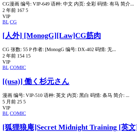
CG漫画 编号: VIP-649 语种: 中文 内页: 全彩 码情: 有马 简介...
2 年前
167
5
VIP
BL
CG
[人外] [MonogG][Law]CG筋肉
CG 张数: 55 P 作者: [MonogG 编号: DX-402 码情: 无...
2 年前
154
15
VIP
BL
COMIC
[(usa)] 働く杉元さん
漫画 编号: VIP-510 语种: 英文 内页: 黑白 码情: 条马 简介: ...
5 月前
25
5
VIP
BL
COMIC
[狐狸狼庵]Secret Midnight Training [英文