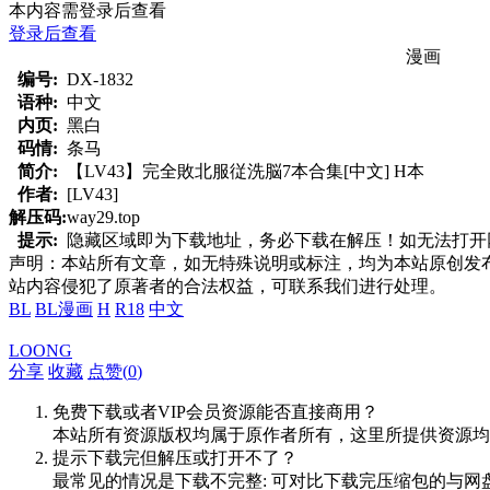
本内容需登录后查看
登录后查看
漫画
编号:
DX-1832
语种:
中文
内页:
黑白
码情:
条马
简介:
【LV43】完全敗北服従洗脳7本合集[中文] H本
作者:
[LV43]
解压码:
way29.top
提示:
隐藏区域即为下载地址，务必下载在解压！如无法打开网页，
声明：本站所有文章，如无特殊说明或标注，均为本站原创发
站内容侵犯了原著者的合法权益，可联系我们进行处理。
BL
BL漫画
H
R18
中文
LOONG
分享
收藏
点赞(
0
)
免费下载或者VIP会员资源能否直接商用？
本站所有资源版权均属于原作者所有，这里所提供资源均
提示下载完但解压或打开不了？
最常见的情况是下载不完整: 可对比下载完压缩包的与网