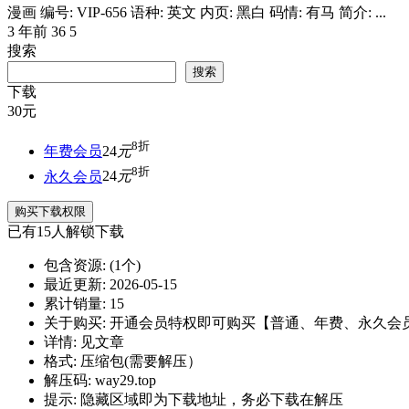
漫画 编号: VIP-656 语种: 英文 内页: 黑白 码情: 有马 简介: ...
3 年前
36
5
搜索
搜索
下载
30
元
8折
年费会员
24
元
8折
永久会员
24
元
购买下载权限
已有
15
人解锁下载
包含资源:
(1个)
最近更新:
2026-05-15
累计销量:
15
关于购买:
开通会员特权即可购买【普通、年费、永久会
详情:
见文章
格式:
压缩包(需要解压）
解压码:
way29.top
提示:
隐藏区域即为下载地址，务必下载在解压