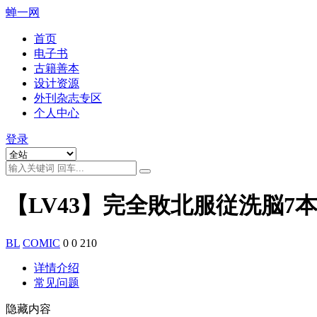
蝉一网
首页
电子书
古籍善本
设计资源
外刊杂志专区
个人中心
登录
【LV43】完全敗北服従洗脳7本
BL
COMIC
0
0
210
详情介绍
常见问题
隐藏内容