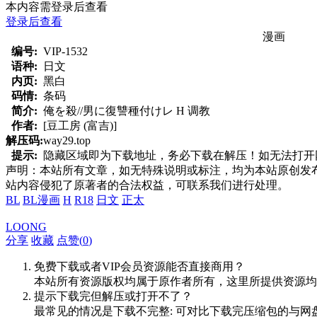
本内容需登录后查看
登录后查看
漫画
编号:
VIP-1532
语种:
日文
内页:
黑白
码情:
条码
简介:
俺を殺//男に復讐種付けレ H 调教
作者:
[豆工房 (富吉)]
解压码:
way29.top
提示:
隐藏区域即为下载地址，务必下载在解压！如无法打开网页，
声明：本站所有文章，如无特殊说明或标注，均为本站原创发
站内容侵犯了原著者的合法权益，可联系我们进行处理。
BL
BL漫画
H
R18
日文
正太
LOONG
分享
收藏
点赞(
0
)
免费下载或者VIP会员资源能否直接商用？
本站所有资源版权均属于原作者所有，这里所提供资源均
提示下载完但解压或打开不了？
最常见的情况是下载不完整: 可对比下载完压缩包的与网