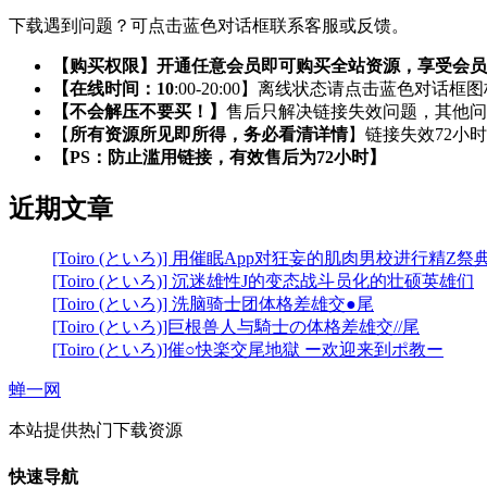
下载遇到问题？可点击蓝色对话框联系客服或反馈。
【购买权限】开通任意会员即可购买全站资源，享受会员
【在线时间：10
:00-20:00】离线状态请点击蓝色对话框
【不会解压不要买！】
售后只解决链接失效问题，其他问
【
所有资源所见即所得，务必看清详情
】链接失效72小
【PS：防止滥用链接，有效售后为72小时】
近期文章
[Toiro (といろ)] 用催眠App对狂妄的肌肉男校进行精Z祭
[Toiro (といろ)] 沉迷雄性J的变态战斗员化的壮硕英雄们
[Toiro (といろ)] 洗脑骑士团体格差雄交●尾
[Toiro (といろ)]巨根兽人与騎士の体格差雄交//尾
[Toiro (といろ)]催○快楽交尾地獄 ー欢迎来到ポ教ー
蝉一网
本站提供热门下载资源
快速导航