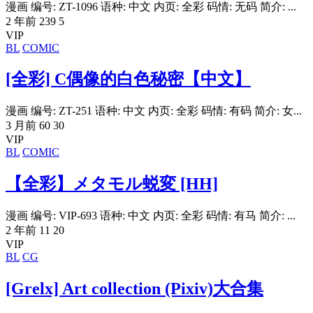
漫画 编号: ZT-1096 语种: 中文 内页: 全彩 码情: 无码 简介: ...
2 年前
239
5
VIP
BL
COMIC
[全彩] C偶像的白色秘密【中文】
漫画 编号: ZT-251 语种: 中文 内页: 全彩 码情: 有码 简介: 女...
3 月前
60
30
VIP
BL
COMIC
【全彩】メタモル蜕変 [HH]
漫画 编号: VIP-693 语种: 中文 内页: 全彩 码情: 有马 简介: ...
2 年前
11
20
VIP
BL
CG
[Grelx] Art collection (Pixiv)大合集