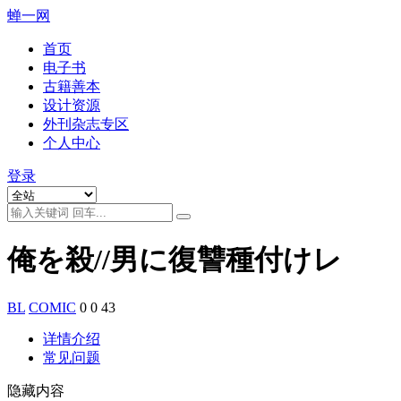
蝉一网
首页
电子书
古籍善本
设计资源
外刊杂志专区
个人中心
登录
俺を殺//男に復讐種付けレ
BL
COMIC
0
0
43
详情介绍
常见问题
隐藏内容