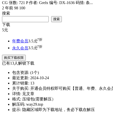
CG 张数: 721 P 作者: Grelx 编号: DX-1636 码情: 条...
2 年前
98
100
搜索
搜索
下载
5
元
7折
年费会员
3.5
元
7折
永久会员
3.5
元
购买下载权限
已有
13
人解锁下载
包含资源:
(1个)
最近更新:
2024-10-24
累计销量:
13
关于购买:
开通会员特权即可购买【普通、年费、永久会
详情:
见文章
格式:
压缩包(需要解压）
解压码:
way29.top
提示:
隐藏区域即为下载地址，务必下载在解压