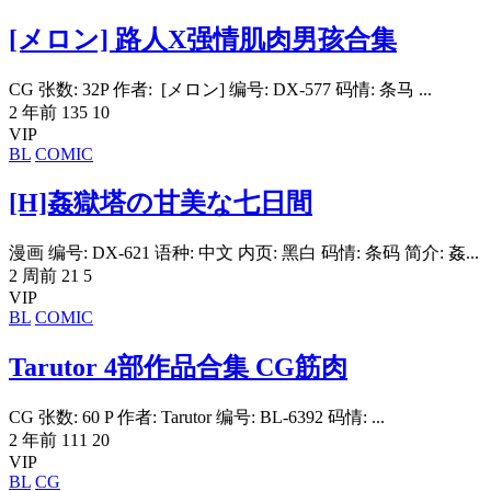
[メロン] 路人X强情肌肉男孩合集
CG 张数: 32P 作者: [メロン] 编号: DX-577 码情: 条马 ...
2 年前
135
10
VIP
BL
COMIC
[H]姦獄塔の甘美な七日間
漫画 编号: DX-621 语种: 中文 内页: 黑白 码情: 条码 简介: 姦...
2 周前
21
5
VIP
BL
COMIC
Tarutor 4部作品合集 CG筋肉
CG 张数: 60 P 作者: Tarutor 编号: BL-6392 码情: ...
2 年前
111
20
VIP
BL
CG