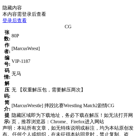
隐藏内容
本内容需登录后查看
登录后查看
CG
张
80P
数:
作
[MarcusWrest]
者:
编
VIP-1187
号:
码
无马
情:
解
压
无 【双重解压包，需要解压两次】
码:
简
[MarcusWrestle] 摔跤比赛Wrestling Match2剧情CG
介:
提
隐藏区域即为下载地址，务必下载在解压！如无法打开网
示:
页，推荐浏览器：Chrome、Firefox进入网站
声明：本站所有文章，如无特殊说明或标注，均为本站原创发
布。任何个人或组织，在未征得本站同意时，禁止复制、盗