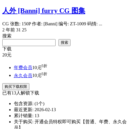
人外 [Banni] furry CG 图集
CG 张数: 150P 作者: [Banni] 编号: ZT-1009 码情: ...
2 年前
31
25
搜索
搜索
下载
20
元
5折
年费会员
10
元
5折
永久会员
10
元
购买下载权限
已有
13
人解锁下载
包含资源:
(1个)
最近更新:
2026-02-13
累计销量:
13
关于购买:
开通会员特权即可购买【普通、年费、永久会
员】