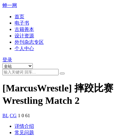
蝉一网
首页
电子书
古籍善本
设计资源
外刊杂志专区
个人中心
登录
[MarcusWrestle] 摔跤比赛
Wrestling Match 2
BL
CG
1
0
61
详情介绍
常见问题