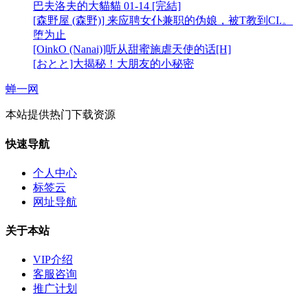
巴夫洛夫的大貓貓 01-14 [完結]
[森野屋 (森野)] 来应聘女仆兼职的伪娘，被T教到CI.。
堕为止
[OinkO (Nanai)]听从甜蜜施虐天使的话[H]
[おとと]大揭秘！大朋友的小秘密
蝉一网
本站提供热门下载资源
快速导航
个人中心
标签云
网址导航
关于本站
VIP介绍
客服咨询
推广计划