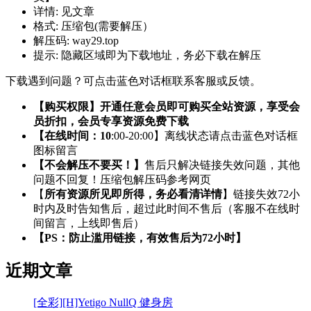
详情:
见文章
格式:
压缩包(需要解压）
解压码:
way29.top
提示:
隐藏区域即为下载地址，务必下载在解压
下载遇到问题？可点击蓝色对话框联系客服或反馈。
【购买权限】开通任意会员即可购买全站资源，享受会
员折扣，会员专享资源免费下载
【在线时间：10
:00-20:00】离线状态请点击蓝色对话框
图标留言
【不会解压不要买！】
售后只解决链接失效问题，其他
问题不回复！压缩包解压码参考网页
【
所有资源所见即所得，务必看清详情
】链接失效72小
时内及时告知售后，超过此时间不售后（客服不在线时
间留言，上线即售后）
【PS：防止滥用链接，有效售后为72小时】
近期文章
[全彩][H]Yetigo NullQ 健身房