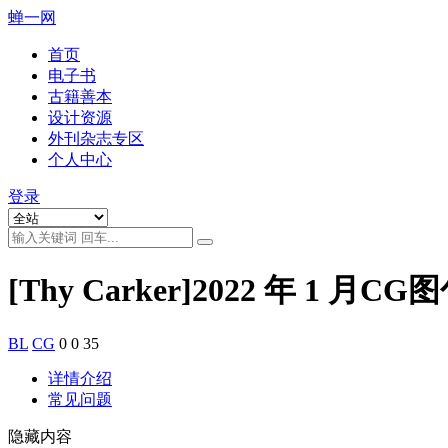
蝉一网
首页
电子书
古籍善本
设计资源
外刊杂志专区
个人中心
登录
[Thy Carker]2022 年 1 月CG
BL
CG
0
0
35
详情介绍
常见问题
隐藏内容