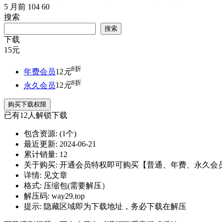
5 月前
104
60
搜索
搜索
下载
15
元
8折
年费会员
12
元
8折
永久会员
12
元
购买下载权限
已有
12
人解锁下载
包含资源:
(1个)
最近更新:
2024-06-21
累计销量:
12
关于购买:
开通会员特权即可购买【普通、年费、永久会
详情:
见文章
格式:
压缩包(需要解压）
解压码:
way29.top
提示:
隐藏区域即为下载地址，务必下载在解压