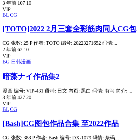
3 年前
107
10
VIP
BL
CG
[TOTO]2022 2月三套全彩筋肉同人CG包
CG 张数: 25 P 作者: TOTO 编号: 20223271652 码情:...
2 年前
62
10
VIP
BG
日韩漫画
暗藻ナイ作品集2
漫画 编号: VIP-431 语种: 日文 内页: 黑白 码情: 有马 简介: ...
3 年前
427
20
VIP
BL
CG
[Bash]CG图包作品合集 至2022作品
CG 张数: 388 P 作者: Bash 编号: DX-1079 码情: 条码...