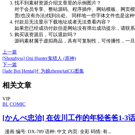
找不到素材资源介绍文章里的示例图片？
对于会员专享、整站源码、程序插件、网站模板、网页模
责(也没有办法)找到出处。 同样地一些字体文件也是这
付款后无法显示下载地址或者无法查看内容？
如果您已经成功付款但是网站没有弹出成功提示，请联系
购买该资源后，可以退款吗？
源码素材属于虚拟商品，具有可复制性，可传播性，一旦
上一篇
[Shotabyss] Oni Hunter鬼猎人 (原神)
下一篇
[Jade Boi Hentai]亻为娘zheng/taiCG图集
相关文章
VIP
BL
COMIC
[かんべ忠治] 在佐川工作的年轻爸爸1-3
漫画 编号: DX-789 语种: 中文 内页: 全彩 码情: 有...