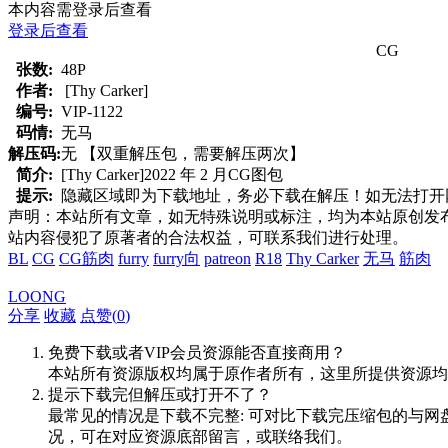
本内容需登录后查看
登录后查看
CG
张数:
48P
作者:
[Thy Carker]
编号:
VIP-1122
码情:
无马
解压码:
无 【双重解压包，需要解压两次】
简介:
[Thy Carker]2022 年 2 月CG图包
提示:
隐藏区域即为下载地址，务必下载在解压！如无法打开网页，
声明：本站所有文章，如无特殊说明或标注，均为本站原创发
站内容侵犯了原著者的合法权益，可联系我们进行处理。
BL
CG
CG筋肉
furry
furry向
patreon
R18
Thy Carker
无马
筋肉
LOONG
分享
收藏
点赞(
0
)
免费下载或者VIP会员资源能否直接商用？
本站所有资源版权均属于原作者所有，这里所提供资源均
提示下载完但解压或打开不了？
最常见的情况是下载不完整: 可对比下载完压缩包的与网
况，可在对应资源底部留言，或联络我们。