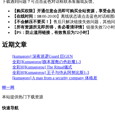
下载遇到问题？可点击蓝色对话框联系客服或反馈。
【购买权限】开通任意会员即可购买全站资源，享受会员
【在线时间：10
:00-20:00】离线状态请点击蓝色对话框
【不会解压不要买！】
售后只解决链接失效问题，其他问
【
所有资源所见即所得，务必看清详情
】链接失效72小
【PS：防止滥用链接，有效售后为72小时】
近期文章
[kumagoro] 深夜巡逻Guard 巨GEN
全彩[Kumagorou]旗本屋敷の色欲魔1-3
全彩H[Kumagorou] The Ritual儀式
全彩H[Kumagorou] 王子与侍从阿努比斯1-3
[kumagoro] A man from a security company 体格差
蝉一网
本站提供热门下载资源
快速导航