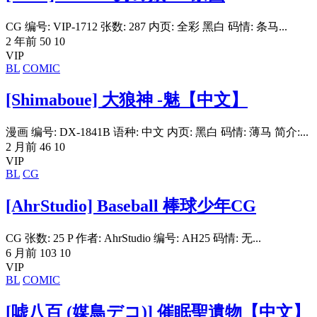
CG 编号: VIP-1712 张数: 287 内页: 全彩 黑白 码情: 条马...
2 年前
50
10
VIP
BL
COMIC
[Shimaboue] 大狼神 -魅【中文】
漫画 编号: DX-1841B 语种: 中文 内页: 黑白 码情: 薄马 简介:...
2 月前
46
10
VIP
BL
CG
[AhrStudio] Baseball 棒球少年CG
CG 张数: 25 P 作者: AhrStudio 编号: AH25 码情: 无...
6 月前
103
10
VIP
BL
COMIC
[嘘八百 (媒鳥デコ)] 催眠聖遺物【中文】