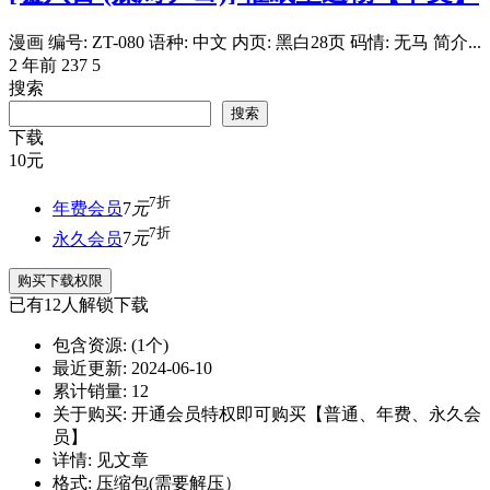
漫画 编号: ZT-080 语种: 中文 内页: 黑白28页 码情: 无马 简介...
2 年前
237
5
搜索
搜索
下载
10
元
7折
年费会员
7
元
7折
永久会员
7
元
购买下载权限
已有
12
人解锁下载
包含资源:
(1个)
最近更新:
2024-06-10
累计销量:
12
关于购买:
开通会员特权即可购买【普通、年费、永久会
员】
详情:
见文章
格式:
压缩包(需要解压）