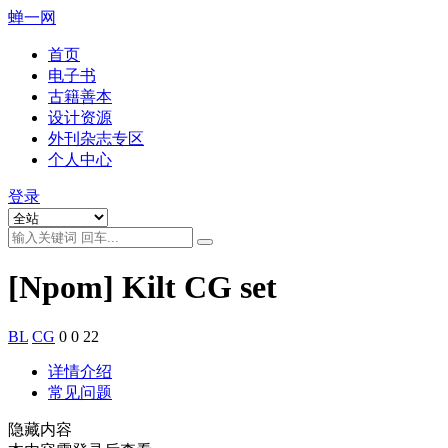
蝉一网
首页
电子书
古籍善本
设计资源
外刊杂志专区
个人中心
登录
[Npom] Kilt CG set
BL
CG
0
0
22
详情介绍
常见问题
隐藏内容