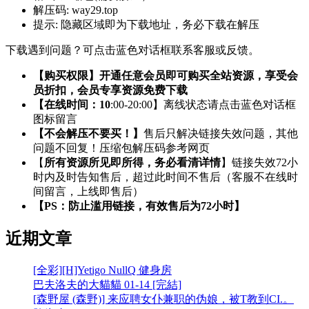
解压码:
way29.top
提示:
隐藏区域即为下载地址，务必下载在解压
下载遇到问题？可点击蓝色对话框联系客服或反馈。
【购买权限】开通任意会员即可购买全站资源，享受会
员折扣，会员专享资源免费下载
【在线时间：10
:00-20:00】离线状态请点击蓝色对话框
图标留言
【不会解压不要买！】
售后只解决链接失效问题，其他
问题不回复！压缩包解压码参考网页
【
所有资源所见即所得，务必看清详情
】链接失效72小
时内及时告知售后，超过此时间不售后（客服不在线时
间留言，上线即售后）
【PS：防止滥用链接，有效售后为72小时】
近期文章
[全彩][H]Yetigo NullQ 健身房
巴夫洛夫的大貓貓 01-14 [完結]
[森野屋 (森野)] 来应聘女仆兼职的伪娘，被T教到CI.。