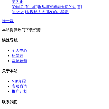
堕为止
[OinkO (Nanai)]听从甜蜜施虐天使的话[H]
[おとと]大揭秘！大朋友的小秘密
蝉一网
本站提供热门下载资源
快速导航
个人中心
标签云
网址导航
关于本站
VIP介绍
客服咨询
推广计划
联系我们