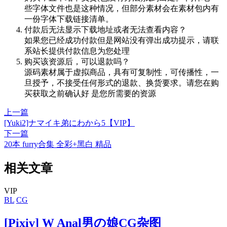
些字体文件也是这种情况，但部分素材会在素材包内有
一份字体下载链接清单。
付款后无法显示下载地址或者无法查看内容？
如果您已经成功付款但是网站没有弹出成功提示，请联
系站长提供付款信息为您处理
购买该资源后，可以退款吗？
源码素材属于虚拟商品，具有可复制性，可传播性，一
旦授予，不接受任何形式的退款、换货要求。请您在购
买获取之前确认好 是您所需要的资源
上一篇
[Yuki2]ナマイキ弟にわから5【VIP】
下一篇
20本 furry合集 全彩+黑白 精品
相关文章
VIP
BL
CG
[Pixiv] W Anal男の娘CG杂图