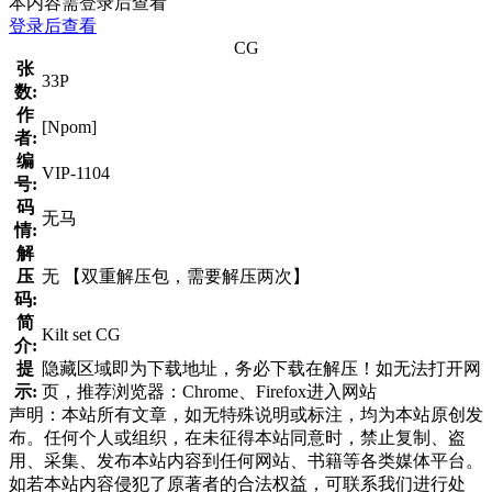
本内容需登录后查看
登录后查看
CG
张
33P
数:
作
[Npom]
者:
编
VIP-1104
号:
码
无马
情:
解
压
无 【双重解压包，需要解压两次】
码:
简
Kilt set CG
介:
提
隐藏区域即为下载地址，务必下载在解压！如无法打开网
示:
页，推荐浏览器：Chrome、Firefox进入网站
声明：本站所有文章，如无特殊说明或标注，均为本站原创发
布。任何个人或组织，在未征得本站同意时，禁止复制、盗
用、采集、发布本站内容到任何网站、书籍等各类媒体平台。
如若本站内容侵犯了原著者的合法权益，可联系我们进行处