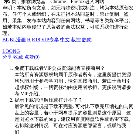
示:
页，推荐浏览器：Chrome、Firefox进入网站
声明：本站所有文章，如无特殊说明或标注，均为本站原创发
布。任何个人或组织，在未征得本站同意时，禁止复制、盗
用、采集、发布本站内容到任何网站、书籍等各类媒体平台。
如若本站内容侵犯了原著者的合法权益，可联系我们进行处
理。
BL
BL漫画
H
R18
VIP专享
中文
叔控
筋肉
LOONG
分享
收藏
点赞(
0
)
免费下载或者VIP会员资源能否直接商用？
本站所有资源版权均属于原作者所有，这里所提供资源
均只能用于参考学习用，请勿直接商用。若由于商用引
起版权纠纷，一切责任均由使用者承担。更多说明请参
考 VIP介绍。
提示下载完但解压或打开不了？
最常见的情况是下载不完整: 可对比下载完压缩包的与网
盘上的容量，若小于网盘提示的容量则是这个原因。这
是浏览器下载的bug，建议用百度网盘软件或迅雷下载。
若排除这种情况，可在对应资源底部留言，或联络我
们。