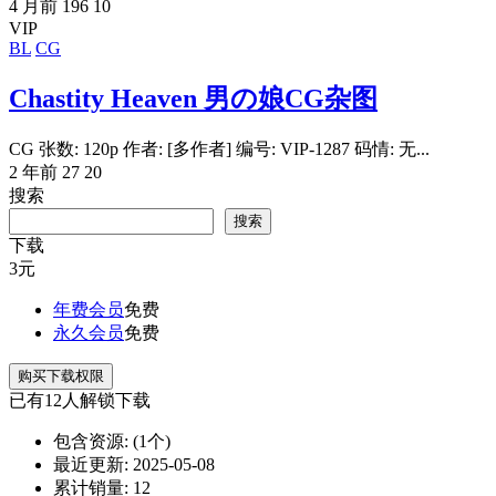
4 月前
196
10
VIP
BL
CG
Chastity Heaven 男の娘CG杂图
CG 张数: 120p 作者: [多作者] 编号: VIP-1287 码情: 无...
2 年前
27
20
搜索
搜索
下载
3
元
年费会员
免费
永久会员
免费
购买下载权限
已有
12
人解锁下载
包含资源:
(1个)
最近更新:
2025-05-08
累计销量:
12