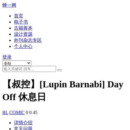
蝉一网
首页
电子书
古籍善本
设计资源
外刊杂志专区
个人中心
登录
【叔控】[Lupin Barnabi] Day
Off 休息日
BL
COMIC
0
0
45
详情介绍
常见问题