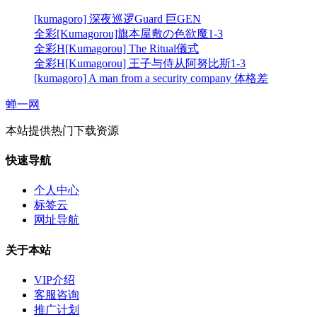
[kumagoro] 深夜巡逻Guard 巨GEN
全彩[Kumagorou]旗本屋敷の色欲魔1-3
全彩H[Kumagorou] The Ritual儀式
全彩H[Kumagorou] 王子与侍从阿努比斯1-3
[kumagoro] A man from a security company 体格差
蝉一网
本站提供热门下载资源
快速导航
个人中心
标签云
网址导航
关于本站
VIP介绍
客服咨询
推广计划