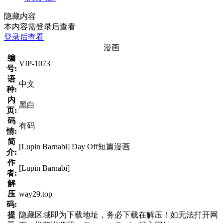
隐藏内容
本内容需登录后查看
登录后查看
漫画
编
VIP-1073
号:
语
中文
种:
内
黑白
页:
码
有码
情:
简
[Lupin Barnabi] Day Off短篇漫画
介:
作
[Lupin Barnabi]
者:
解
压
way29.top
码:
提
隐藏区域即为下载地址，务必下载在解压！如无法打开网