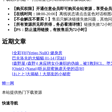
【购买权限】开通任意会员即可购买全站资源，享受会员
【在线时间：10
:00-20:00】离线状态请点击蓝色对话框
【不会解压不要买！】
售后只解决链接失效问题，其他问
【
所有资源所见即所得，务必看清详情
】链接失效72小
【PS：防止滥用链接，有效售后为72小时】
近期文章
[全彩][H]Yetigo NullQ 健身房
巴夫洛夫的大貓貓 01-14 [完結]
[森野屋 (森野)] 来应聘女仆兼职的伪娘，被T教到CI.。
[OinkO (Nanai)]听从甜蜜施虐天使的话[H]
[おとと]大揭秘！大朋友的小秘密
蝉一网
本站提供热门下载资源
快速导航