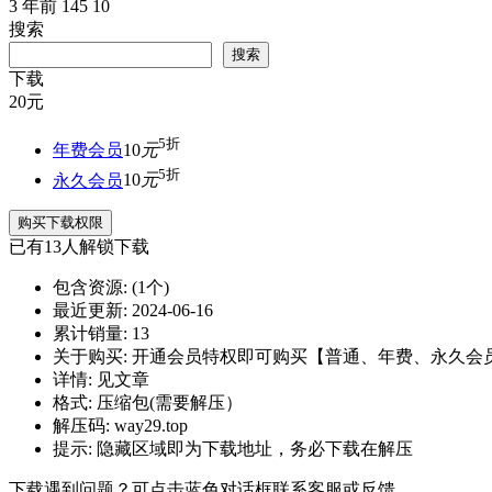
3 年前
145
10
搜索
搜索
下载
20
元
5折
年费会员
10
元
5折
永久会员
10
元
购买下载权限
已有
13
人解锁下载
包含资源:
(1个)
最近更新:
2024-06-16
累计销量:
13
关于购买:
开通会员特权即可购买【普通、年费、永久会
详情:
见文章
格式:
压缩包(需要解压）
解压码:
way29.top
提示:
隐藏区域即为下载地址，务必下载在解压
下载遇到问题？可点击蓝色对话框联系客服或反馈。