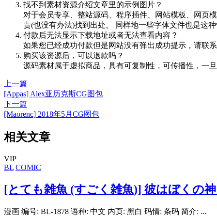
找不到素材资源介绍文章里的示例图片？
对于会员专享、整站源码、程序插件、网站模板、网页模
责(也没有办法)找到出处。 同样地一些字体文件也是这
付款后无法显示下载地址或者无法查看内容？
如果您已经成功付款但是网站没有弹出成功提示，请联系
购买该资源后，可以退款吗？
源码素材属于虚拟商品，具有可复制性，可传播性，一旦
上一篇
[Appas] Alex亚历克斯CG图包
下一篇
[Maorenc] 2018年5月CG图包
相关文章
VIP
BL
COMIC
[とても雑魚 (すごく雑魚)] 彼はぼく
漫画 编号: BL-1878 语种: 中文 内页: 黑白 码情: 条码 简介: ...