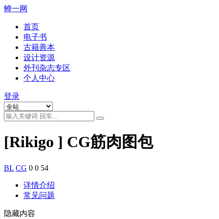
蝉一网
首页
电子书
古籍善本
设计资源
外刊杂志专区
个人中心
登录
[Rikigo ] CG筋肉图包
BL
CG
0
0
54
详情介绍
常见问题
隐藏内容