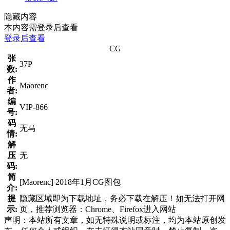
隐藏内容
本内容需登录后查看
登录后查看
CG
张
37P
数:
作
Maorenc
者:
编
VIP-866
号:
码
无马
情:
解
压
无
码:
简
[Maorenc] 2018年1月CG图包
介:
提
隐藏区域即为下载地址，务必下载在解压！如无法打开网
示:
页，推荐浏览器：Chrome、Firefox进入网站
声明：本站所有文章，如无特殊说明或标注，均为本站原创发