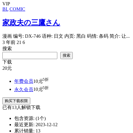
VIP
BL
COMIC
家政夫の三鷹さん
漫画 编号: DX-746 语种: 日文 内页: 黑白 码情: 条码 简介: 让...
3 年前
21
6
搜索
搜索
下载
20
元
5折
年费会员
10
元
5折
永久会员
10
元
购买下载权限
已有
13
人解锁下载
包含资源:
(1个)
最近更新:
2023-12-12
累计销量:
13