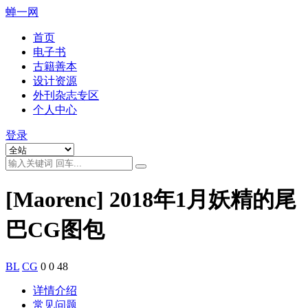
蝉一网
首页
电子书
古籍善本
设计资源
外刊杂志专区
个人中心
登录
[Maorenc] 2018年1月妖精的尾
巴CG图包
BL
CG
0
0
48
详情介绍
常见问题