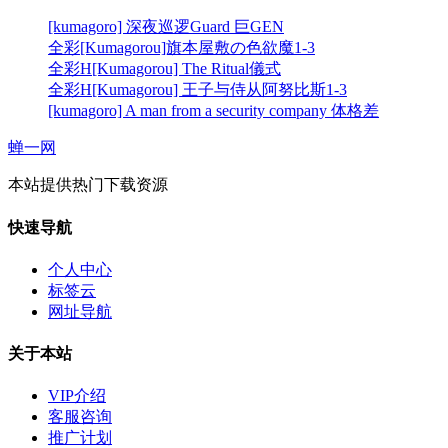
[kumagoro] 深夜巡逻Guard 巨GEN
全彩[Kumagorou]旗本屋敷の色欲魔1-3
全彩H[Kumagorou] The Ritual儀式
全彩H[Kumagorou] 王子与侍从阿努比斯1-3
[kumagoro] A man from a security company 体格差
蝉一网
本站提供热门下载资源
快速导航
个人中心
标签云
网址导航
关于本站
VIP介绍
客服咨询
推广计划