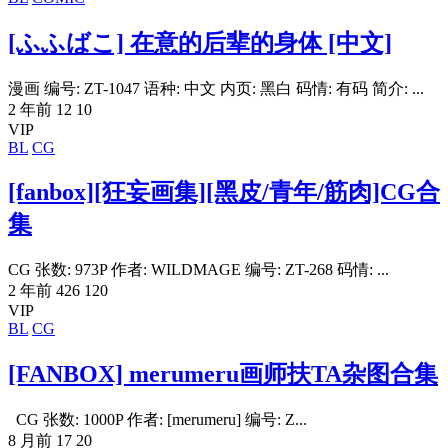
[ふふばこ] 在意的后辈的身体 [中文]
漫画 编号: ZT-1047 语种: 中文 内页: 黑白 码情: 有码 简介: ...
2 年前
12
10
VIP
BL
CG
[fanbox][狂妄画集][黑皮/青年/筋肉]CG合
集
CG 张数: 973P 作者: WILDMAGE 编号: ZT-268 码情: ...
2 年前
426
120
VIP
BL
CG
[FANBOX] merumeru画师扶TA杂图合集
CG 张数: 1000P 作者: [merumeru] 编号: Z...
8 月前
17
20