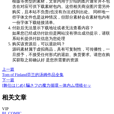
模版等类型的素材，文章内用于介绍的图片通常并不包
含在对应可供下载素材包内。这些相关商业图片需另外
购买，且本站不负责(也没有办法)找到出处。 同样地一
些字体文件也是这种情况，但部分素材会在素材包内有
一份字体下载链接清单。
付款后无法显示下载地址或者无法查看内容？
如果您已经成功付款但是网站没有弹出成功提示，请联
系站长提供付款信息为您处理
购买该资源后，可以退款吗？
源码素材属于虚拟商品，具有可复制性，可传播性，一
旦授予，不接受任何形式的退款、换货要求。请您在购
买获取之前确认好 是您所需要的资源
上一篇
Tom of Finland芬兰的汤姆作品全集
下一篇
[舞仕はじめ] 騙さフの魔力循環～体内ム増殖セッ
相关文章
VIP
BL
COMIC