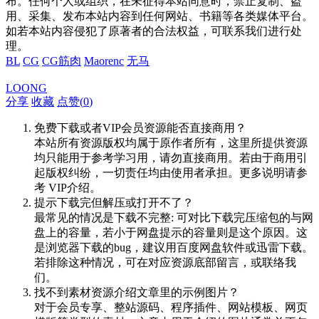
布。任何个人或组织，在未征得本站同意时，禁止复制、盗
用、采集、发布本站内容到任何网站、书籍等各类媒体平台。
如若本站内容侵犯了原著者的合法权益，可联系我们进行处
理。
BL
CG
CG筋肉
Maorenc
无马
LOONG
分享
收藏
点赞(
0
)
免费下载或者VIP会员资源能否直接商用？
本站所有资源版权均属于原作者所有，这里所提供资源
均只能用于参考学习用，请勿直接商用。若由于商用引
起版权纠纷，一切责任均由使用者承担。更多说明请参
考 VIP介绍。
提示下载完但解压或打开不了？
最常见的情况是下载不完整: 可对比下载完压缩包的与网
盘上的容量，若小于网盘提示的容量则是这个原因。这
是浏览器下载的bug，建议用百度网盘软件或迅雷下载。
若排除这种情况，可在对应资源底部留言，或联络我
们。
找不到素材资源介绍文章里的示例图片？
对于会员专享、整站源码、程序插件、网站模板、网页