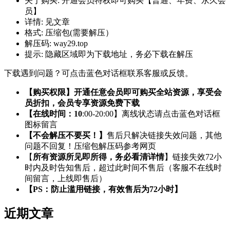
关于购买:
开通会员特权即可购买【普通、年费、永久会
员】
详情:
见文章
格式:
压缩包(需要解压）
解压码:
way29.top
提示:
隐藏区域即为下载地址，务必下载在解压
下载遇到问题？可点击蓝色对话框联系客服或反馈。
【购买权限】开通任意会员即可购买全站资源，享受会
员折扣，会员专享资源免费下载
【在线时间：10
:00-20:00】离线状态请点击蓝色对话框
图标留言
【不会解压不要买！】
售后只解决链接失效问题，其他
问题不回复！压缩包解压码参考网页
【
所有资源所见即所得，务必看清详情
】链接失效72小
时内及时告知售后，超过此时间不售后（客服不在线时
间留言，上线即售后）
【PS：防止滥用链接，有效售后为72小时】
近期文章