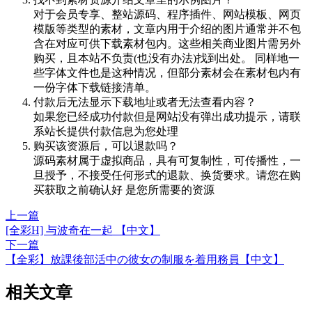
对于会员专享、整站源码、程序插件、网站模板、网页
模版等类型的素材，文章内用于介绍的图片通常并不包
含在对应可供下载素材包内。这些相关商业图片需另外
购买，且本站不负责(也没有办法)找到出处。 同样地一
些字体文件也是这种情况，但部分素材会在素材包内有
一份字体下载链接清单。
付款后无法显示下载地址或者无法查看内容？
如果您已经成功付款但是网站没有弹出成功提示，请联
系站长提供付款信息为您处理
购买该资源后，可以退款吗？
源码素材属于虚拟商品，具有可复制性，可传播性，一
旦授予，不接受任何形式的退款、换货要求。请您在购
买获取之前确认好 是您所需要的资源
上一篇
[全彩H] 与波奇在一起 【中文】
下一篇
【全彩】放課後部活中の彼女の制服を着用務員【中文】
相关文章