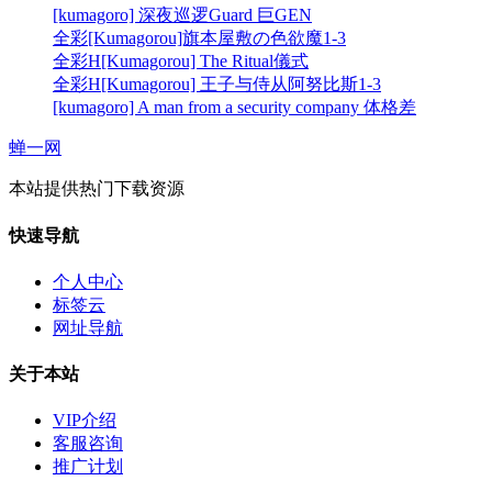
[kumagoro] 深夜巡逻Guard 巨GEN
全彩[Kumagorou]旗本屋敷の色欲魔1-3
全彩H[Kumagorou] The Ritual儀式
全彩H[Kumagorou] 王子与侍从阿努比斯1-3
[kumagoro] A man from a security company 体格差
蝉一网
本站提供热门下载资源
快速导航
个人中心
标签云
网址导航
关于本站
VIP介绍
客服咨询
推广计划