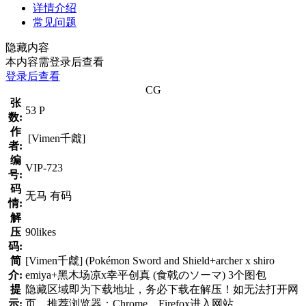
详情介绍
常见问题
隐藏内容
本内容需登录后查看
登录后查看
CG
张
53 P
数:
作
[Vimen千虤]
者:
编
VIP-723
号:
码
无马 有码
情:
解
压
90likes
码:
简
[Vimen千虤] (Pokémon Sword and Shield+archer x shiro
介:
emiya+黑木场凉x幸平创真 (食戟のソーマ) 3个图包
提
隐藏区域即为下载地址，务必下载在解压！如无法打开网
示:
页，推荐浏览器：Chrome、Firefox进入网站