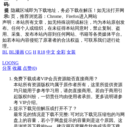
码:
提
隐藏区域即为下载地址，务必下载在解压！如无法打开网
示:
页，推荐浏览器：Chrome、Firefox进入网站
声明：本站所有文章，如无特殊说明或标注，均为本站原创发
布。任何个人或组织，在未征得本站同意时，禁止复制、盗
用、采集、发布本站内容到任何网站、书籍等各类媒体平台。
如若本站内容侵犯了原著者的合法权益，可联系我们进行处
理。
BL
BL漫画
CG
H
R18
中文
全彩
女装
LOONG
分享
收藏
点赞(
0
)
免费下载或者VIP会员资源能否直接商用？
本站所有资源版权均属于原作者所有，这里所提供资源
均只能用于参考学习用，请勿直接商用。若由于商用引
起版权纠纷，一切责任均由使用者承担。更多说明请参
考 VIP介绍。
提示下载完但解压或打开不了？
最常见的情况是下载不完整: 可对比下载完压缩包的与网
盘上的容量，若小于网盘提示的容量则是这个原因。这
是浏览器下载的bug，建议用百度网盘软件或迅雷下载。