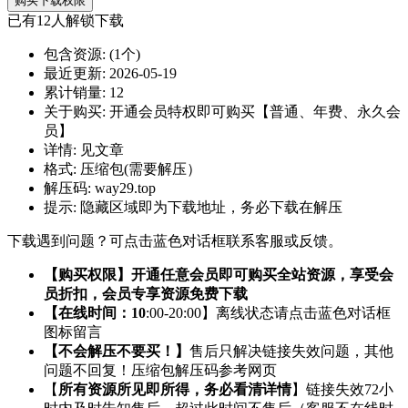
购买下载权限
已有
12
人解锁下载
包含资源:
(1个)
最近更新:
2026-05-19
累计销量:
12
关于购买:
开通会员特权即可购买【普通、年费、永久会
员】
详情:
见文章
格式:
压缩包(需要解压）
解压码:
way29.top
提示:
隐藏区域即为下载地址，务必下载在解压
下载遇到问题？可点击蓝色对话框联系客服或反馈。
【购买权限】开通任意会员即可购买全站资源，享受会
员折扣，会员专享资源免费下载
【在线时间：10
:00-20:00】离线状态请点击蓝色对话框
图标留言
【不会解压不要买！】
售后只解决链接失效问题，其他
问题不回复！压缩包解压码参考网页
【
所有资源所见即所得，务必看清详情
】链接失效72小