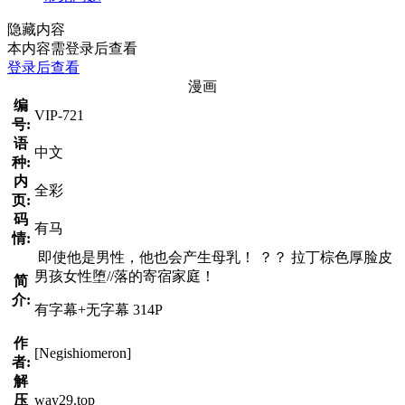
隐藏内容
本内容需登录后查看
登录后查看
漫画
编
VIP-721
号:
语
中文
种:
内
全彩
页:
码
有马
情:
即使他是男性，他也会产生母乳！ ？？ 拉丁棕色厚脸皮
男孩女性堕//落的寄宿家庭！
简
介:
有字幕+无字幕 314P
作
[Negishiomeron]
者:
解
压
way29.top