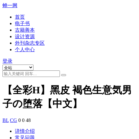
蝉一网
首页
电子书
古籍善本
设计资源
外刊杂志专区
个人中心
登录
【全彩H】黑皮 褐色生意気男
子の堕落【中文】
BL
CG
0
0
48
详情介绍
常见问题