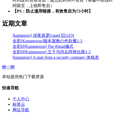
时内及时告知售后，超过此时间不售后（客服不在线时
间留言，上线即售后）
【PS：防止滥用链接，有效售后为72小时】
近期文章
[kumagoro] 深夜巡逻Guard 巨GEN
全彩[Kumagorou]旗本屋敷の色欲魔1-3
全彩H[Kumagorou] The Ritual儀式
全彩H[Kumagorou] 王子与侍从阿努比斯1-3
[kumagoro] A man from a security company 体格差
蝉一网
本站提供热门下载资源
快速导航
个人中心
标签云
网址导航