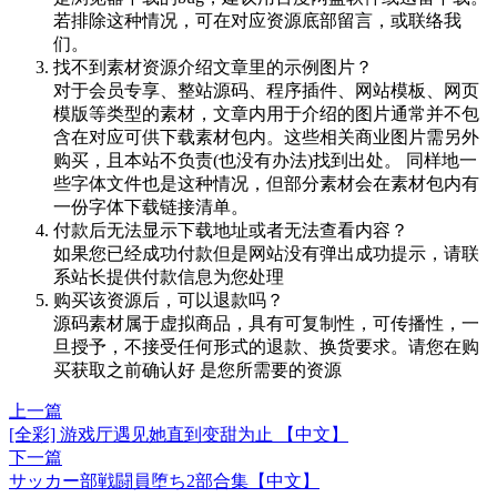
若排除这种情况，可在对应资源底部留言，或联络我
们。
找不到素材资源介绍文章里的示例图片？
对于会员专享、整站源码、程序插件、网站模板、网页
模版等类型的素材，文章内用于介绍的图片通常并不包
含在对应可供下载素材包内。这些相关商业图片需另外
购买，且本站不负责(也没有办法)找到出处。 同样地一
些字体文件也是这种情况，但部分素材会在素材包内有
一份字体下载链接清单。
付款后无法显示下载地址或者无法查看内容？
如果您已经成功付款但是网站没有弹出成功提示，请联
系站长提供付款信息为您处理
购买该资源后，可以退款吗？
源码素材属于虚拟商品，具有可复制性，可传播性，一
旦授予，不接受任何形式的退款、换货要求。请您在购
买获取之前确认好 是您所需要的资源
上一篇
[全彩] 游戏厅遇见她直到变甜为止 【中文】
下一篇
サッカー部戦闘員堕ち2部合集【中文】