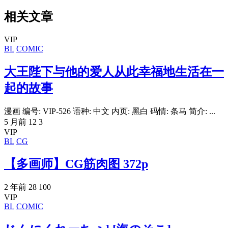
相关文章
VIP
BL
COMIC
大王陛下与他的爱人从此幸福地生活在一
起的故事
漫画 编号: VIP-526 语种: 中文 内页: 黑白 码情: 条马 简介: ...
5 月前
12
3
VIP
BL
CG
【多画师】CG筋肉图 372p
2 年前
28
100
VIP
BL
COMIC