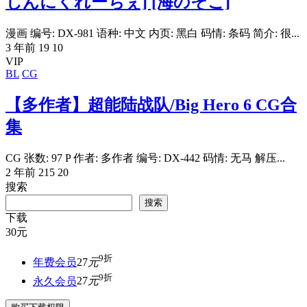
じんにくれーちぇ] [海のそこ]
漫画 编号: DX-981 语种: 中文 内页: 黑白 码情: 条码 简介: 很...
3 年前
19
10
VIP
BL
CG
【多作者】超能陆战队/Big Hero 6 CG合
集
CG 张数: 97 P 作者: 多作者 编号: DX-442 码情: 无马 解压...
2 年前
215
20
搜索
搜索
下载
30
元
9折
年费会员
27
元
9折
永久会员
27
元