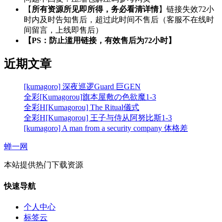
【
所有资源所见即所得，务必看清详情
】链接失效72小
时内及时告知售后，超过此时间不售后（客服不在线时
间留言，上线即售后）
【PS：防止滥用链接，有效售后为72小时】
近期文章
[kumagoro] 深夜巡逻Guard 巨GEN
全彩[Kumagorou]旗本屋敷の色欲魔1-3
全彩H[Kumagorou] The Ritual儀式
全彩H[Kumagorou] 王子与侍从阿努比斯1-3
[kumagoro] A man from a security company 体格差
蝉一网
本站提供热门下载资源
快速导航
个人中心
标签云