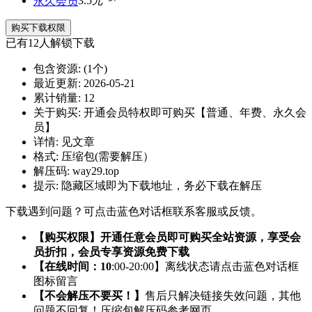
永久会员
3.5
元
购买下载权限
已有
12
人解锁下载
包含资源:
(1个)
最近更新:
2026-05-21
累计销量:
12
关于购买:
开通会员特权即可购买【普通、年费、永久会
员】
详情:
见文章
格式:
压缩包(需要解压）
解压码:
way29.top
提示:
隐藏区域即为下载地址，务必下载在解压
下载遇到问题？可点击蓝色对话框联系客服或反馈。
【购买权限】开通任意会员即可购买全站资源，享受会
员折扣，会员专享资源免费下载
【在线时间：10
:00-20:00】离线状态请点击蓝色对话框
图标留言
【不会解压不要买！】
售后只解决链接失效问题，其他
问题不回复！压缩包解压码参考网页