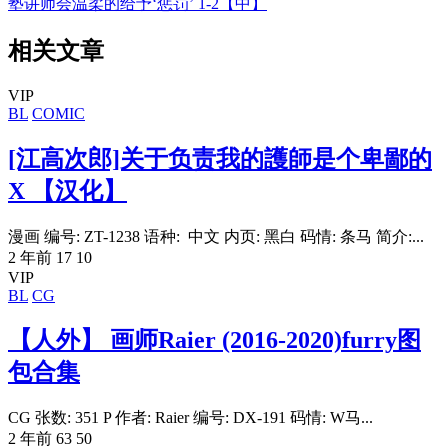
塾讲师会温柔的给予‘惩罚’ 1-2【中】
相关文章
VIP
BL
COMIC
[江高次郎]关于负责我的護師是个卑鄙的
X 【汉化】
漫画 编号: ZT-1238 语种: 中文 内页: 黑白 码情: 条马 简介:...
2 年前
17
10
VIP
BL
CG
【人外】 画师Raier (2016-2020)furry图
包合集
CG 张数: 351 P 作者: Raier 编号: DX-191 码情: W马...
2 年前
63
50