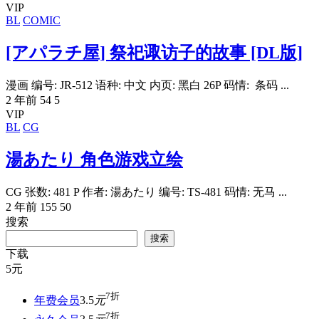
VIP
BL
COMIC
[アパラチ屋] 祭祀诹访子的故事 [DL版]
漫画 编号: JR-512 语种: 中文 内页: 黑白 26P 码情: 条码 ...
2 年前
54
5
VIP
BL
CG
湯あたり 角色游戏立绘
CG 张数: 481 P 作者: 湯あたり 编号: TS-481 码情: 无马 ...
2 年前
155
50
搜索
搜索
下载
5
元
7折
年费会员
3.5
元
7折