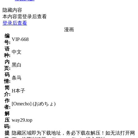
隐藏内容
本内容需登录后查看
登录后查看
漫画
编
VIP-668
号:
语
中文
种:
内
黑白
页:
码
条马
情:
简
H本子
介:
作
[Omecho] (おめちょ)
者:
解
压
way29.top
码:
提
隐藏区域即为下载地址，务必下载在解压！如无法打开网