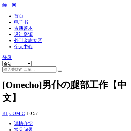
蝉一网
首页
电子书
古籍善本
设计资源
外刊杂志专区
个人中心
登录
[Omecho]男仆の腿部工作【中
文】
BL
COMIC
1
0
57
详情介绍
常见问题