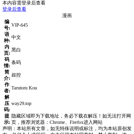
本内容需登录后查看
登录后查看
漫画
编
VIP-645
号:
语
中文
种:
内
黑白
页:
码
条码
情:
简
叔控
介:
作
Tarutoru Kou
者:
解
压
way29.top
码:
提
隐藏区域即为下载地址，务必下载在解压！如无法打开网
示:
页，推荐浏览器：Chrome、Firefox进入网站
声明：本站所有文章，如无特殊说明或标注，均为本站原创发