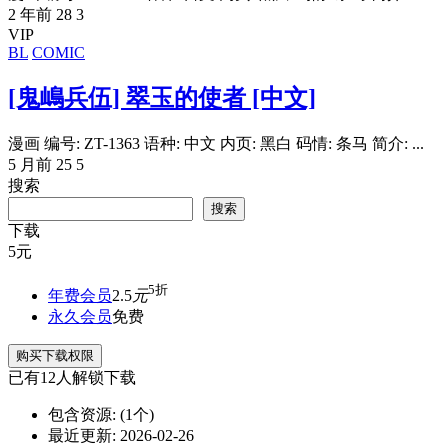
2 年前
28
3
VIP
BL
COMIC
[鬼嶋兵伍] 翠玉的使者 [中文]
漫画 编号: ZT-1363 语种: 中文 内页: 黑白 码情: 条马 简介: ...
5 月前
25
5
搜索
搜索
下载
5
元
5折
年费会员
2.5
元
永久会员
免费
购买下载权限
已有
12
人解锁下载
包含资源:
(1个)
最近更新:
2026-02-26