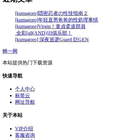
[kumagoro]隠密忍者の性技指南２
[kumagoro]年轻直男爸爸的性処理事情
[kumagoro]Virgin！童貞柔道部員
全彩[all(AND)]JJ俱乐部！
[kumagoro] 深夜巡逻Guard 巨GEN
蝉一网
本站提供热门下载资源
快速导航
个人中心
标签云
网址导航
关于本站
VIP介绍
客服咨询