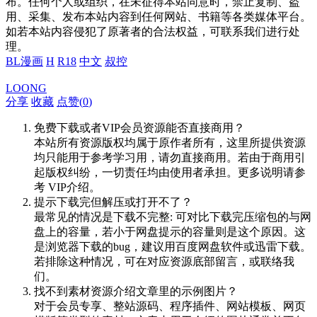
布。任何个人或组织，在未征得本站同意时，禁止复制、盗
用、采集、发布本站内容到任何网站、书籍等各类媒体平台。
如若本站内容侵犯了原著者的合法权益，可联系我们进行处
理。
BL漫画
H
R18
中文
叔控
LOONG
分享
收藏
点赞(
0
)
免费下载或者VIP会员资源能否直接商用？
本站所有资源版权均属于原作者所有，这里所提供资源
均只能用于参考学习用，请勿直接商用。若由于商用引
起版权纠纷，一切责任均由使用者承担。更多说明请参
考 VIP介绍。
提示下载完但解压或打开不了？
最常见的情况是下载不完整: 可对比下载完压缩包的与网
盘上的容量，若小于网盘提示的容量则是这个原因。这
是浏览器下载的bug，建议用百度网盘软件或迅雷下载。
若排除这种情况，可在对应资源底部留言，或联络我
们。
找不到素材资源介绍文章里的示例图片？
对于会员专享、整站源码、程序插件、网站模板、网页