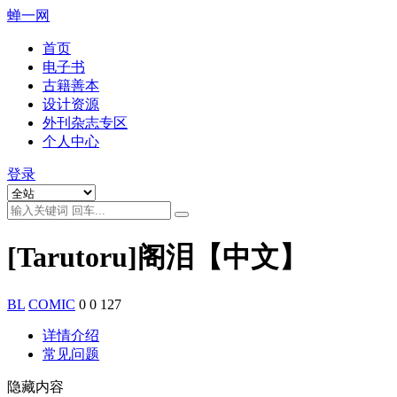
蝉一网
首页
电子书
古籍善本
设计资源
外刊杂志专区
个人中心
登录
[Tarutoru]阁泪【中文】
BL
COMIC
0
0
127
详情介绍
常见问题
隐藏内容