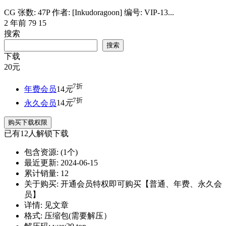
CG 张数: 47P 作者: [Inkudoragoon] 编号: VIP-13...
2 年前
79
15
搜索
搜索
下载
20
元
7折
年费会员
14
元
7折
永久会员
14
元
购买下载权限
已有
12
人解锁下载
包含资源:
(1个)
最近更新:
2024-06-15
累计销量:
12
关于购买:
开通会员特权即可购买【普通、年费、永久会
员】
详情:
见文章
格式:
压缩包(需要解压）