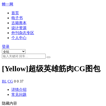
蝉一网
首页
电子书
古籍善本
设计资源
外刊杂志专区
个人中心
登录
[Yellow]超级英雄筋肉CG图包
BL
CG
0
0
37
详情介绍
常见问题
隐藏内容