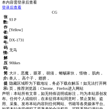
本内容需登录后查看
登录后查看
CG
张
93 P
数:
作
[Yellow]
者:
编
DX-1731
号:
码
无马
情:
解
压
90likes
码:
简
大JJ， 恶魔， 眼罩， 胡须， 蜥蜴家伙， 怪物， 肌肉，
介:
兽人， 高个子， 翅膀，
提
隐藏区域即为下载地址，务必下载在解压！如无法打开网
示:
页，推荐浏览器：Chrome、Firefox进入网站
声明：本站所有文章，如无特殊说明或标注，均为本站原创发
布。任何个人或组织，在未征得本站同意时，禁止复制、盗
用、采集、发布本站内容到任何网站、书籍等各类媒体平台。
如若本站内容侵犯了原著者的合法权益，可联系我们进行处