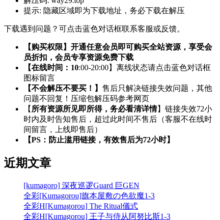
解压码:
way29.top
提示:
隐藏区域即为下载地址，务必下载在解压
下载遇到问题？可点击蓝色对话框联系客服或反馈。
【购买权限】开通任意会员即可购买全站资源，享受会
员折扣，会员专享资源免费下载
【在线时间：10
:00-20:00】离线状态请点击蓝色对话框
图标留言
【不会解压不要买！】
售后只解决链接失效问题，其他
问题不回复！压缩包解压码参考网页
【
所有资源所见即所得，务必看清详情
】链接失效72小
时内及时告知售后，超过此时间不售后（客服不在线时
间留言，上线即售后）
【PS：防止滥用链接，有效售后为72小时】
近期文章
[kumagoro] 深夜巡逻Guard 巨GEN
全彩[Kumagorou]旗本屋敷の色欲魔1-3
全彩H[Kumagorou] The Ritual儀式
全彩H[Kumagorou] 王子与侍从阿努比斯1-3