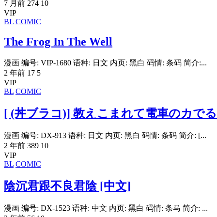
7 月前
274
10
VIP
BL
COMIC
The Frog In The Well
漫画 编号: VIP-1680 语种: 日文 内页: 黑白 码情: 条码 简介:...
2 年前
17
5
VIP
BL
COMIC
[ (丼ブラコ)] 教えこまれて電車のカでる!
漫画 编号: DX-913 语种: 日文 内页: 黑白 码情: 条码 简介: [...
2 年前
389
10
VIP
BL
COMIC
陰沉君跟不良君陰 [中文]
漫画 编号: DX-1523 语种: 中文 内页: 黑白 码情: 条马 简介: ...