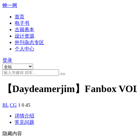
蝉一网
首页
电子书
古籍善本
设计资源
外刊杂志专区
个人中心
登录
【Daydeamerjim】Fanbox 
BL
CG
1
0
45
详情介绍
常见问题
隐藏内容