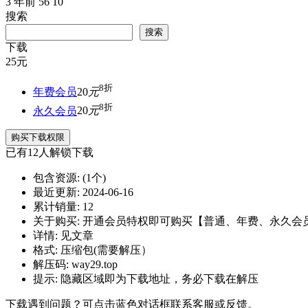
3 年前
56
10
搜索
搜索
下载
25
元
8折
年费会员
20
元
8折
永久会员
20
元
购买下载权限
已有
12
人解锁下载
包含资源:
(1个)
最近更新:
2024-06-16
累计销量:
12
关于购买:
开通会员特权即可购买【普通、年费、永久会
详情:
见文章
格式:
压缩包(需要解压）
解压码:
way29.top
提示:
隐藏区域即为下载地址，务必下载在解压
下载遇到问题？可点击蓝色对话框联系客服或反馈。