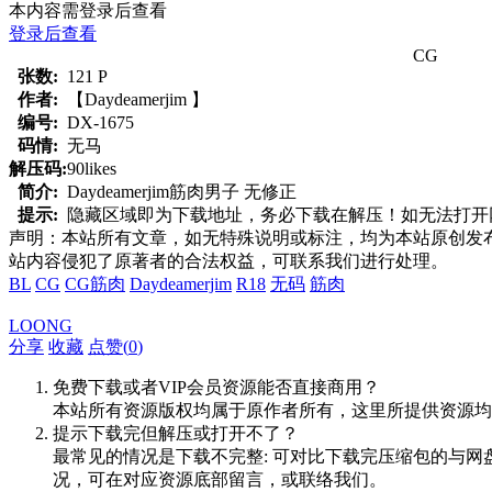
本内容需登录后查看
登录后查看
CG
张数:
121 P
作者:
【Daydeamerjim 】
编号:
DX-1675
码情:
无马
解压码:
90likes
简介:
Daydeamerjim筋肉男子 无修正
提示:
隐藏区域即为下载地址，务必下载在解压！如无法打开网页，
声明：本站所有文章，如无特殊说明或标注，均为本站原创发
站内容侵犯了原著者的合法权益，可联系我们进行处理。
BL
CG
CG筋肉
Daydeamerjim
R18
无码
筋肉
LOONG
分享
收藏
点赞(
0
)
免费下载或者VIP会员资源能否直接商用？
本站所有资源版权均属于原作者所有，这里所提供资源均
提示下载完但解压或打开不了？
最常见的情况是下载不完整: 可对比下载完压缩包的与网
况，可在对应资源底部留言，或联络我们。