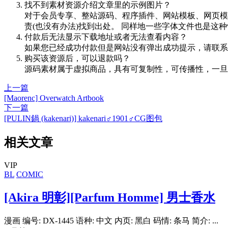
找不到素材资源介绍文章里的示例图片？
对于会员专享、整站源码、程序插件、网站模板、网页模
责(也没有办法)找到出处。 同样地一些字体文件也是这
付款后无法显示下载地址或者无法查看内容？
如果您已经成功付款但是网站没有弹出成功提示，请联系
购买该资源后，可以退款吗？
源码素材属于虚拟商品，具有可复制性，可传播性，一旦
上一篇
[Maorenc] Overwatch Artbook
下一篇
[PULIN鍋 (kakenari)] kakenari♂1901♂CG图包
相关文章
VIP
BL
COMIC
[Akira 明彰][Parfum Homme] 男士香水
漫画 编号: DX-1445 语种: 中文 内页: 黑白 码情: 条马 简介: ...