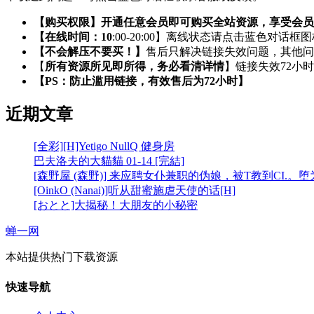
【购买权限】开通任意会员即可购买全站资源，享受会员
【在线时间：10
:00-20:00】离线状态请点击蓝色对话框
【不会解压不要买！】
售后只解决链接失效问题，其他问
【
所有资源所见即所得，务必看清详情
】链接失效72小
【PS：防止滥用链接，有效售后为72小时】
近期文章
[全彩][H]Yetigo NullQ 健身房
巴夫洛夫的大貓貓 01-14 [完結]
[森野屋 (森野)] 来应聘女仆兼职的伪娘，被T教到CI.。
[OinkO (Nanai)]听从甜蜜施虐天使的话[H]
[おとと]大揭秘！大朋友的小秘密
蝉一网
本站提供热门下载资源
快速导航