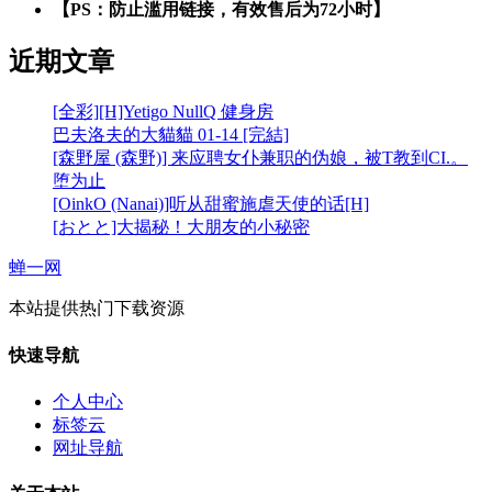
【PS：防止滥用链接，有效售后为72小时】
近期文章
[全彩][H]Yetigo NullQ 健身房
巴夫洛夫的大貓貓 01-14 [完結]
[森野屋 (森野)] 来应聘女仆兼职的伪娘，被T教到CI.。
堕为止
[OinkO (Nanai)]听从甜蜜施虐天使的话[H]
[おとと]大揭秘！大朋友的小秘密
蝉一网
本站提供热门下载资源
快速导航
个人中心
标签云
网址导航