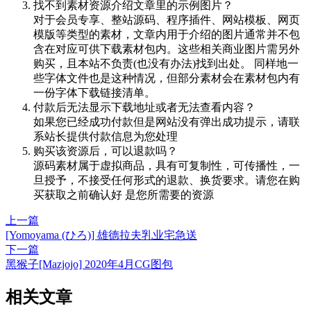
找不到素材资源介绍文章里的示例图片？
对于会员专享、整站源码、程序插件、网站模板、网页
模版等类型的素材，文章内用于介绍的图片通常并不包
含在对应可供下载素材包内。这些相关商业图片需另外
购买，且本站不负责(也没有办法)找到出处。 同样地一
些字体文件也是这种情况，但部分素材会在素材包内有
一份字体下载链接清单。
付款后无法显示下载地址或者无法查看内容？
如果您已经成功付款但是网站没有弹出成功提示，请联
系站长提供付款信息为您处理
购买该资源后，可以退款吗？
源码素材属于虚拟商品，具有可复制性，可传播性，一
旦授予，不接受任何形式的退款、换货要求。请您在购
买获取之前确认好 是您所需要的资源
上一篇
[Yomoyama (ひろ)] 雄德拉夫乳业宅急送
下一篇
黑猴子[Mazjojo] 2020年4月CG图包
相关文章