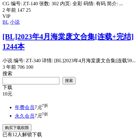
CG 编号: ZT-140 张数: 302 内页: 全彩 码情: 有码 简介: ...
2 年前
147
25
VIP
BL
小说
[BL]2023年4月海棠废文合集[连载+完结]
1244本
小说 编号: ZT-340 详情: [BL]2023年4月海棠废文合集[连载59...
3 年前
706
100
搜索
搜索
下载
10
元
7折
年费会员
7
元
7折
永久会员
7
元
购买下载权限
已有
12
人解锁下载