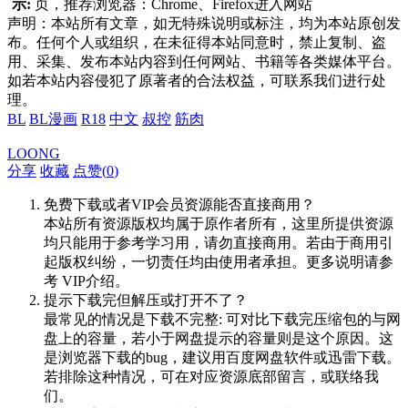
示:
页，推荐浏览器：Chrome、Firefox进入网站
声明：本站所有文章，如无特殊说明或标注，均为本站原创发
布。任何个人或组织，在未征得本站同意时，禁止复制、盗
用、采集、发布本站内容到任何网站、书籍等各类媒体平台。
如若本站内容侵犯了原著者的合法权益，可联系我们进行处
理。
BL
BL漫画
R18
中文
叔控
筋肉
LOONG
分享
收藏
点赞(
0
)
免费下载或者VIP会员资源能否直接商用？
本站所有资源版权均属于原作者所有，这里所提供资源
均只能用于参考学习用，请勿直接商用。若由于商用引
起版权纠纷，一切责任均由使用者承担。更多说明请参
考 VIP介绍。
提示下载完但解压或打开不了？
最常见的情况是下载不完整: 可对比下载完压缩包的与网
盘上的容量，若小于网盘提示的容量则是这个原因。这
是浏览器下载的bug，建议用百度网盘软件或迅雷下载。
若排除这种情况，可在对应资源底部留言，或联络我
们。