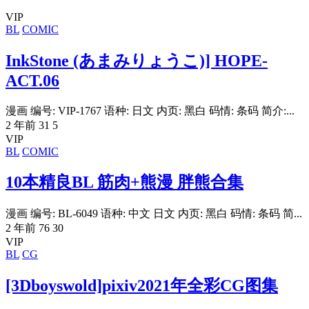
VIP
BL
COMIC
InkStone (あまみりょうこ)] HOPE-
ACT.06
漫画 编号: VIP-1767 语种: 日文 内页: 黑白 码情: 条码 简介:...
2 年前
31
5
VIP
BL
COMIC
10本精良BL 筋肉+熊漫 胖熊合集
漫画 编号: BL-6049 语种: 中文 日文 内页: 黑白 码情: 条码 简...
2 年前
76
30
VIP
BL
CG
[3Dboyswold]pixiv2021年全彩CG图集