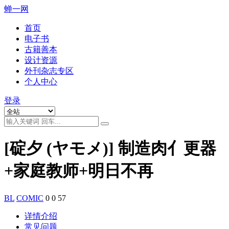
蝉一网
首页
电子书
古籍善本
设计资源
外刊杂志专区
个人中心
登录
[碇夕 (ヤモメ)] 制造肉亻更器
+家庭教师+明日不再
BL
COMIC
0
0
57
详情介绍
常见问题