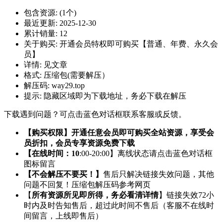
包含资源:
(1个)
最近更新:
2025-12-30
累计销量:
12
关于购买:
开通会员特权即可购买【普通、年费、永久会
员】
详情:
见文章
格式:
压缩包(需要解压）
解压码:
way29.top
提示:
隐藏区域即为下载地址，务必下载在解压
下载遇到问题？可点击蓝色对话框联系客服或反馈。
【购买权限】开通任意会员即可购买全站资源，享受会
员折扣，会员专享资源免费下载
【在线时间：10
:00-20:00】离线状态请点击蓝色对话框
图标留言
【不会解压不要买！】
售后只解决链接失效问题，其他
问题不回复！压缩包解压码参考网页
【
所有资源所见即所得，务必看清详情
】链接失效72小
时内及时告知售后，超过此时间不售后（客服不在线时
间留言，上线即售后）