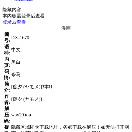
隐藏内容
本内容需登录后查看
登录后查看
漫画
编
DX-1670
号:
语
中文
种:
内
黑白
页:
码
条马
情:
简
[碇夕 (ヤモメ)]3本H
介:
作
[碇夕 (ヤモメ)]
者:
解
压
way29.top
码:
提
隐藏区域即为下载地址，务必下载在解压！如无法打开网