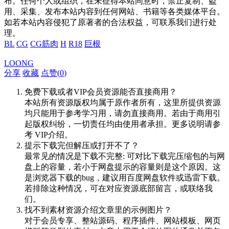
布。任何个人或组织，在未征得本站同意时，禁止复制、盗
用、采集、发布本站内容到任何网站、书籍等各类媒体平台。
如若本站内容侵犯了原著者的合法权益，可联系我们进行处
理。
BL
CG
CG筋肉
H
R18
巨根
LOONG
分享
收藏
点赞(
0
)
免费下载或者VIP会员资源能否直接商用？
本站所有资源版权均属于原作者所有，这里所提供资源
均只能用于参考学习用，请勿直接商用。若由于商用引
起版权纠纷，一切责任均由使用者承担。更多说明请参
考 VIP介绍。
提示下载完但解压或打开不了？
最常见的情况是下载不完整: 可对比下载完压缩包的与网
盘上的容量，若小于网盘提示的容量则是这个原因。这
是浏览器下载的bug，建议用百度网盘软件或迅雷下载。
若排除这种情况，可在对应资源底部留言，或联络我
们。
找不到素材资源介绍文章里的示例图片？
对于会员专享、整站源码、程序插件、网站模板、网页