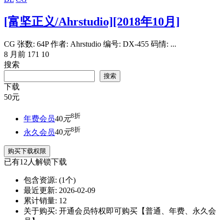
[富坚正义/Ahrstudio][2018年10月]
CG 张数: 64P 作者: Ahrstudio 编号: DX-455 码情: ...
8 月前
171
10
搜索
搜索
下载
50
元
8折
年费会员
40
元
8折
永久会员
40
元
购买下载权限
已有
12
人解锁下载
包含资源:
(1个)
最近更新:
2026-02-09
累计销量:
12
关于购买:
开通会员特权即可购买【普通、年费、永久会