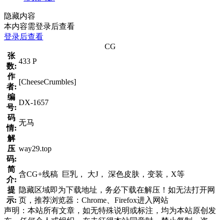
隐藏内容
本内容需登录后查看
登录后查看
CG
张
433 P
数:
作
[CheeseCrumbles]
者:
编
DX-1657
号:
码
无马
情:
解
压
way29.top
码:
简
含CG+线稿 巨乳， 大J， 深色皮肤，变装，X等
介:
提
隐藏区域即为下载地址，务必下载在解压！如无法打开网
示:
页，推荐浏览器：Chrome、Firefox进入网站
声明：本站所有文章，如无特殊说明或标注，均为本站原创发