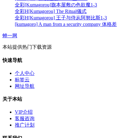
全彩[Kumagorou]旗本屋敷の色欲魔1-3
全彩H[Kumagorou] The Ritual儀式
全彩H[Kumagorou] 王子与侍从阿努比斯1-3
[kumagoro] A man from a security company 体格差
蝉一网
本站提供热门下载资源
快速导航
个人中心
标签云
网址导航
关于本站
VIP介绍
客服咨询
推广计划