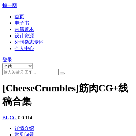
蝉一网
首页
电子书
古籍善本
设计资源
外刊杂志专区
个人中心
登录
[CheeseCrumbles]筋肉CG+线
稿合集
BL
CG
0
0
114
详情介绍
常见问题