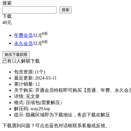
搜索
搜索
下载
40
元
8折
年费会员
32
元
8折
永久会员
32
元
购买下载权限
已有
12
人解锁下载
包含资源:
(1个)
最近更新:
2024-03-11
累计销量:
12
关于购买:
开通会员特权即可购买【普通、年费、永久会
详情:
见文章
格式:
压缩包(需要解压）
解压码:
way29.top
提示:
隐藏区域即为下载地址，务必下载在解压
下载遇到问题？可点击蓝色对话框联系客服或反馈。