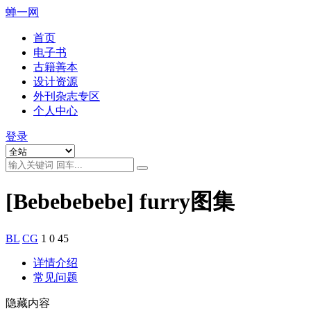
蝉一网
首页
电子书
古籍善本
设计资源
外刊杂志专区
个人中心
登录
[Bebebebebe] furry图集
BL
CG
1
0
45
详情介绍
常见问题
隐藏内容