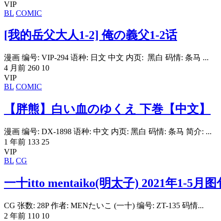
VIP
BL
COMIC
[我的岳父大人1-2] 俺の義父1-2话
漫画 编号: VIP-294 语种: 日文 中文 内页: 黑白 码情: 条马 ...
4 月前
260
10
VIP
BL
COMIC
【胖熊】白い血のゆくえ 下巻【中文】
漫画 编号: DX-1898 语种: 中文 内页: 黑白 码情: 条马 简介: ...
1 年前
133
25
VIP
BL
CG
一十itto mentaiko(明太子) 2021年1-5月
CG 张数: 28P 作者: MENたいこ (一十) 编号: ZT-135 码情...
2 年前
110
10