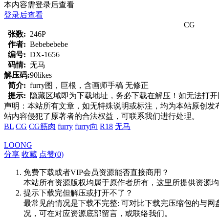
本内容需登录后查看
登录后查看
CG
张数:
246P
作者:
Bebebebebe
编号:
DX-1656
码情:
无马
解压码:
90likes
简介:
furry图，巨根，含画师手稿 无修正
提示:
隐藏区域即为下载地址，务必下载在解压！如无法打开网页，
声明：本站所有文章，如无特殊说明或标注，均为本站原创发
站内容侵犯了原著者的合法权益，可联系我们进行处理。
BL
CG
CG筋肉
furry
furry向
R18
无马
LOONG
分享
收藏
点赞(
0
)
免费下载或者VIP会员资源能否直接商用？
本站所有资源版权均属于原作者所有，这里所提供资源均
提示下载完但解压或打开不了？
最常见的情况是下载不完整: 可对比下载完压缩包的与网
况，可在对应资源底部留言，或联络我们。