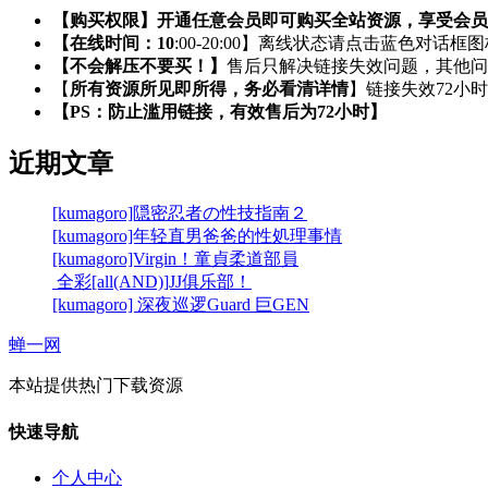
【购买权限】开通任意会员即可购买全站资源，享受会员
【在线时间：10
:00-20:00】离线状态请点击蓝色对话框
【不会解压不要买！】
售后只解决链接失效问题，其他问
【
所有资源所见即所得，务必看清详情
】链接失效72小
【PS：防止滥用链接，有效售后为72小时】
近期文章
[kumagoro]隠密忍者の性技指南２
[kumagoro]年轻直男爸爸的性処理事情
[kumagoro]Virgin！童貞柔道部員
全彩[all(AND)]JJ俱乐部！
[kumagoro] 深夜巡逻Guard 巨GEN
蝉一网
本站提供热门下载资源
快速导航
个人中心