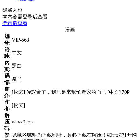
隐藏内容
本内容需登录后查看
登录后查看
漫画
编
VIP-568
号:
语
中文
种:
内
黑白
页:
码
条马
情:
简
[松武] 你誤會了，我只是來幫忙看家的而已 [中文] 70P
介:
作
[松武]
者:
解
压
way29.top
码:
提
隐藏区域即为下载地址，务必下载在解压！如无法打开网