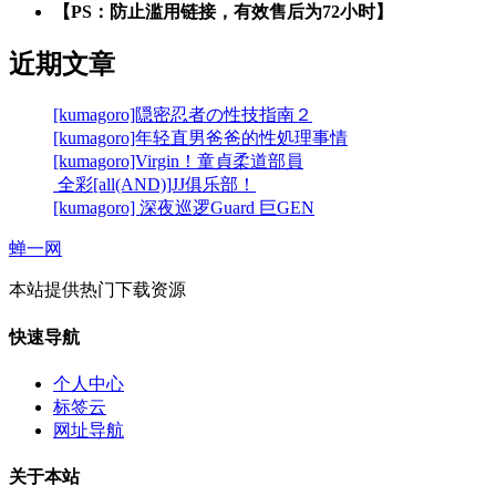
【PS：防止滥用链接，有效售后为72小时】
近期文章
[kumagoro]隠密忍者の性技指南２
[kumagoro]年轻直男爸爸的性処理事情
[kumagoro]Virgin！童貞柔道部員
全彩[all(AND)]JJ俱乐部！
[kumagoro] 深夜巡逻Guard 巨GEN
蝉一网
本站提供热门下载资源
快速导航
个人中心
标签云
网址导航
关于本站