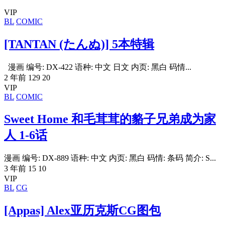
VIP
BL
COMIC
[TANTAN (たんぬ)] 5本特辑
漫画 编号: DX-422 语种: 中文 日文 内页: 黑白 码情...
2 年前
129
20
VIP
BL
COMIC
Sweet Home 和毛茸茸的貉子兄弟成为家
人 1-6话
漫画 编号: DX-889 语种: 中文 内页: 黑白 码情: 条码 简介: S...
3 年前
15
10
VIP
BL
CG
[Appas] Alex亚历克斯CG图包