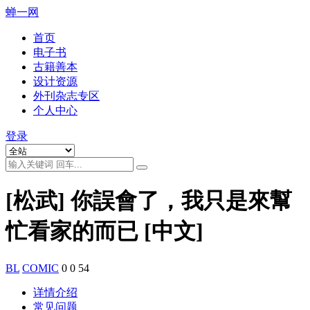
蝉一网
首页
电子书
古籍善本
设计资源
外刊杂志专区
个人中心
登录
[松武] 你誤會了，我只是來幫
忙看家的而已 [中文]
BL
COMIC
0
0
54
详情介绍
常见问题