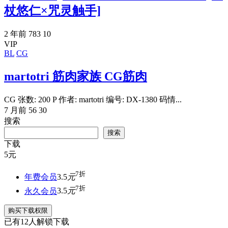
杖悠仁×咒灵触手]
2 年前
783
10
VIP
BL
CG
martotri 筋肉家族 CG筋肉
CG 张数: 200 P 作者: martotri 编号: DX-1380 码情...
7 月前
56
30
搜索
搜索
下载
5
元
7折
年费会员
3.5
元
7折
永久会员
3.5
元
购买下载权限
已有
12
人解锁下载