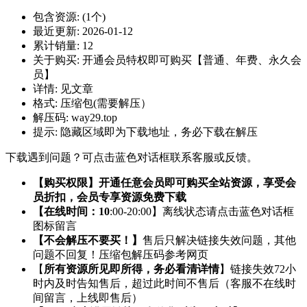
包含资源:
(1个)
最近更新:
2026-01-12
累计销量:
12
关于购买:
开通会员特权即可购买【普通、年费、永久会
员】
详情:
见文章
格式:
压缩包(需要解压）
解压码:
way29.top
提示:
隐藏区域即为下载地址，务必下载在解压
下载遇到问题？可点击蓝色对话框联系客服或反馈。
【购买权限】开通任意会员即可购买全站资源，享受会
员折扣，会员专享资源免费下载
【在线时间：10
:00-20:00】离线状态请点击蓝色对话框
图标留言
【不会解压不要买！】
售后只解决链接失效问题，其他
问题不回复！压缩包解压码参考网页
【
所有资源所见即所得，务必看清详情
】链接失效72小
时内及时告知售后，超过此时间不售后（客服不在线时
间留言，上线即售后）