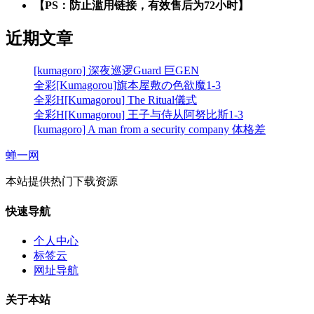
【PS：防止滥用链接，有效售后为72小时】
近期文章
[kumagoro] 深夜巡逻Guard 巨GEN
全彩[Kumagorou]旗本屋敷の色欲魔1-3
全彩H[Kumagorou] The Ritual儀式
全彩H[Kumagorou] 王子与侍从阿努比斯1-3
[kumagoro] A man from a security company 体格差
蝉一网
本站提供热门下载资源
快速导航
个人中心
标签云
网址导航
关于本站