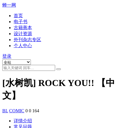
蝉一网
首页
电子书
古籍善本
设计资源
外刊杂志专区
个人中心
登录
[水树凯] ROCK YOU!! 【中
文】
BL
COMIC
0
0
164
详情介绍
常见问题