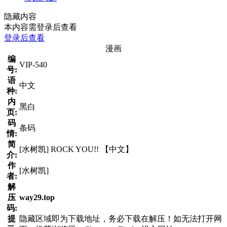
隐藏内容
本内容需登录后查看
登录后查看
漫画
编
VIP-540
号:
语
中文
种:
内
黑白
页:
码
条码
情:
简
[水树凯] ROCK YOU!! 【中文】
介:
作
[水树凯]
者:
解
压
way29.top
码:
提
隐藏区域即为下载地址，务必下载在解压！如无法打开网