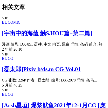
相关文章
VIP
BL
COMIC
[宇宙中的海蕴 触S.HOU篇+第二篇]
漫画 编号: DX-851 语种: 中文 内页: 黑白 码情: 条码 简介: 熟...
2 年前
20
10
VIP
BL
CG
[磊太郎]Pixiv b/ds.m CG Vol.01
CG 张数: 226P 作者: [磊太郎] 编号: DX-2070 码情: 条马...
5 月前
46
25
VIP
BL
CG
[Arsh星垣] 爆浆鱿鱼2021年12-1月CG [虎