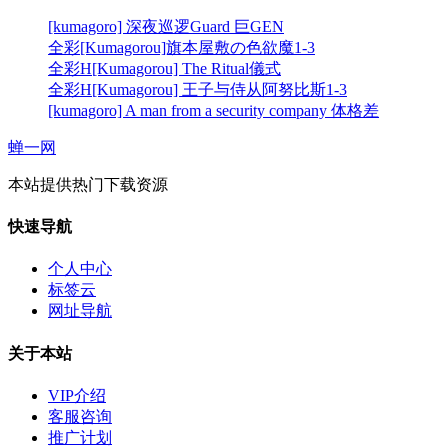
[kumagoro] 深夜巡逻Guard 巨GEN
全彩[Kumagorou]旗本屋敷の色欲魔1-3
全彩H[Kumagorou] The Ritual儀式
全彩H[Kumagorou] 王子与侍从阿努比斯1-3
[kumagoro] A man from a security company 体格差
蝉一网
本站提供热门下载资源
快速导航
个人中心
标签云
网址导航
关于本站
VIP介绍
客服咨询
推广计划