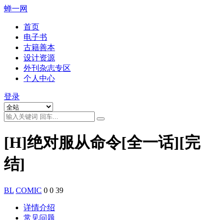
蝉一网
首页
电子书
古籍善本
设计资源
外刊杂志专区
个人中心
登录
[H]绝对服从命令[全一话][完
结]
BL
COMIC
0
0
39
详情介绍
常见问题