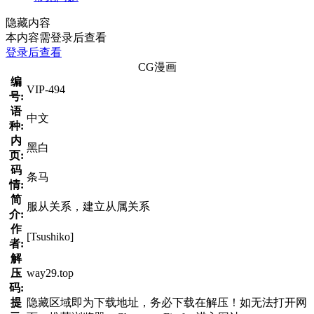
隐藏内容
本内容需登录后查看
登录后查看
CG漫画
编
VIP-494
号:
语
中文
种:
内
黑白
页:
码
条马
情:
简
服从关系，建立从属关系
介:
作
[Tsushiko]
者:
解
压
way29.top
码:
提
隐藏区域即为下载地址，务必下载在解压！如无法打开网