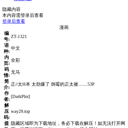
隐藏内容
本内容需登录后查看
登录后查看
漫画
编
ZT-1321
号:
语
中文
种:
内
全彩
页:
码
无马
情:
简
正//太H本 太劲爆了 倒霉的正太被……53P
介:
作
[DarkPlot]
者:
解
压
way29.top
码:
提
隐藏区域即为下载地址，务必下载在解压！如无法打开网