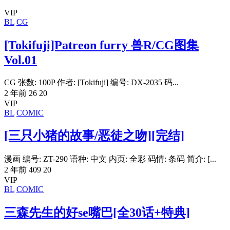
VIP
BL
CG
[Tokifuji]Patreon furry 兽R/CG图集
Vol.01
CG 张数: 100P 作者: [Tokifuji] 编号: DX-2035 码...
2 年前
26
20
VIP
BL
COMIC
[三只小猪的故事/恶徒之吻][完结]
漫画 编号: ZT-290 语种: 中文 内页: 全彩 码情: 条码 简介: [...
2 年前
409
20
VIP
BL
COMIC
三森先生的好se嘴巴[全30话+特典]