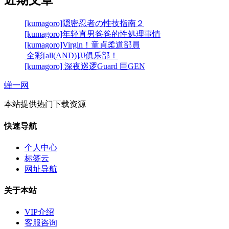
近期文章
[kumagoro]隠密忍者の性技指南２
[kumagoro]年轻直男爸爸的性処理事情
[kumagoro]Virgin！童貞柔道部員
全彩[all(AND)]JJ俱乐部！
[kumagoro] 深夜巡逻Guard 巨GEN
蝉一网
本站提供热门下载资源
快速导航
个人中心
标签云
网址导航
关于本站
VIP介绍
客服咨询