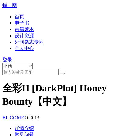
蝉一网
首页
电子书
古籍善本
设计资源
外刊杂志专区
个人中心
登录
全彩H [DarkPlot] Honey
Bounty【中文】
BL
COMIC
0
0
13
详情介绍
常见问题