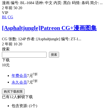
漫画 编号: BL-1684 语种: 中文 内页: 黑白 码情: 条码 简介: ...
2 年前
50
20
VIP
BL
CG
[Asphaltjungle]Patreon CG+漫画图集
CG 张数: 124P 作者: [Asphaltjungle] 编号: ZT-1...
2 年前
10
20
搜索
搜索
下载
10
元
7折
年费会员
7
元
7折
永久会员
7
元
购买下载权限
已有
12
人解锁下载
包含资源:
(1个)