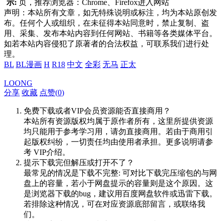
示:
页，推荐浏览器：Chrome、Firefox进入网站
声明：本站所有文章，如无特殊说明或标注，均为本站原创发
布。任何个人或组织，在未征得本站同意时，禁止复制、盗
用、采集、发布本站内容到任何网站、书籍等各类媒体平台。
如若本站内容侵犯了原著者的合法权益，可联系我们进行处
理。
BL
BL漫画
H
R18
中文
全彩
无马
正太
LOONG
分享
收藏
点赞(
0
)
免费下载或者VIP会员资源能否直接商用？
本站所有资源版权均属于原作者所有，这里所提供资源
均只能用于参考学习用，请勿直接商用。若由于商用引
起版权纠纷，一切责任均由使用者承担。更多说明请参
考 VIP介绍。
提示下载完但解压或打开不了？
最常见的情况是下载不完整: 可对比下载完压缩包的与网
盘上的容量，若小于网盘提示的容量则是这个原因。这
是浏览器下载的bug，建议用百度网盘软件或迅雷下载。
若排除这种情况，可在对应资源底部留言，或联络我
们。