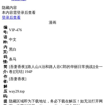
隐藏内容
本内容需登录后查看
登录后查看
漫画
编
VIP-476
号:
语
中文
种:
内
黑白
页:
码
条马
情:
简
[吾妻香夜][路人山A治和路人谷C郎的华丽日常挑战][全一
介:
卷][完结] 194P
作
[吾妻香夜]
者:
解
压
way29.top
码:
提
隐藏区域即为下载地址，务必下载在解压！如无法打开网