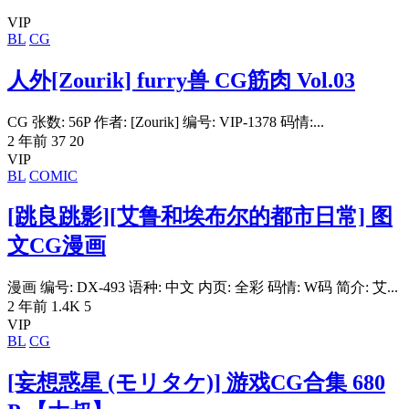
VIP
BL
CG
人外[Zourik] furry兽 CG筋肉 Vol.03
CG 张数: 56P 作者: [Zourik] 编号: VIP-1378 码情:...
2 年前
37
20
VIP
BL
COMIC
[跳良跳影][艾鲁和埃布尔的都市日常] 图
文CG漫画
漫画 编号: DX-493 语种: 中文 内页: 全彩 码情: W码 简介: 艾...
2 年前
1.4K
5
VIP
BL
CG
[妄想惑星 (モリタケ)] 游戏CG合集 680