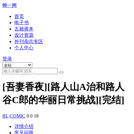
蝉一网
首页
电子书
古籍善本
设计资源
外刊杂志专区
个人中心
登录
[吾妻香夜][路人山A治和路人
谷C郎的华丽日常挑战][完结]
BL
COMIC
0
0
18
详情介绍
常见问题