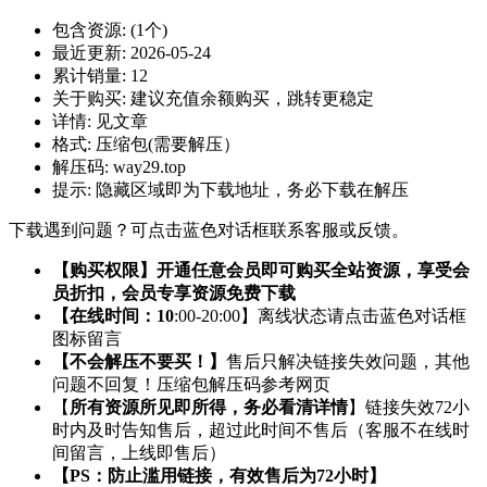
包含资源:
(1个)
最近更新:
2026-05-24
累计销量:
12
关于购买:
建议充值余额购买，跳转更稳定
详情:
见文章
格式:
压缩包(需要解压）
解压码:
way29.top
提示:
隐藏区域即为下载地址，务必下载在解压
下载遇到问题？可点击蓝色对话框联系客服或反馈。
【购买权限】开通任意会员即可购买全站资源，享受会
员折扣，会员专享资源免费下载
【在线时间：10
:00-20:00】离线状态请点击蓝色对话框
图标留言
【不会解压不要买！】
售后只解决链接失效问题，其他
问题不回复！压缩包解压码参考网页
【
所有资源所见即所得，务必看清详情
】链接失效72小
时内及时告知售后，超过此时间不售后（客服不在线时
间留言，上线即售后）
【PS：防止滥用链接，有效售后为72小时】