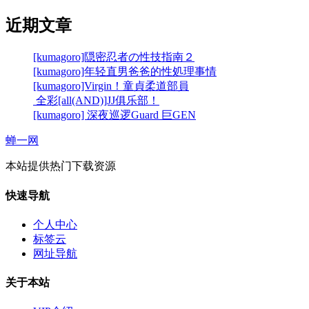
近期文章
[kumagoro]隠密忍者の性技指南２
[kumagoro]年轻直男爸爸的性処理事情
[kumagoro]Virgin！童貞柔道部員
全彩[all(AND)]JJ俱乐部！
[kumagoro] 深夜巡逻Guard 巨GEN
蝉一网
本站提供热门下载资源
快速导航
个人中心
标签云
网址导航
关于本站