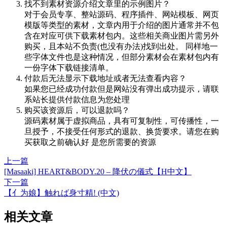
找不到素材资源介绍文章里的示例图片？
对于会员专享、整站源码、程序插件、网站模板、网页
模版等类型的素材，文章内用于介绍的图片通常并不包
含在对应可供下载素材包内。这些相关商业图片需另外
购买，且本站不负责(也没有办法)找到出处。 同样地一
些字体文件也是这种情况，但部分素材会在素材包内有
一份字体下载链接清单。
付款后无法显示下载地址或者无法查看内容？
如果您已经成功付款但是网站没有弹出成功提示，请联
系站长提供付款信息为您处理
购买该资源后，可以退款吗？
源码素材属于虚拟商品，具有可复制性，可传播性，一
旦授予，不接受任何形式的退款、换货要求。请您在购
买获取之前确认好 是您所需要的资源
上一篇
[Masaaki] HEART&BODY.20 – 降伏の儀式【H中文】
下一篇
【亻为娘】触れば身寸精! (中文)
相关文章