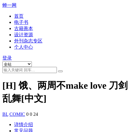
蝉一网
首页
电子书
古籍善本
设计资源
外刊杂志专区
个人中心
登录
[H] 饿、两周不make love 刀剑
乱舞[中文]
BL
COMIC
0
0
24
详情介绍
常见问题