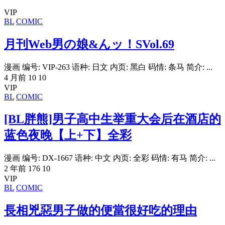
VIP
BL
COMIC
月刊Web男の娘&んッ！SVol.69
漫画 编号: VIP-263 语种: 日文 内页: 黑白 码情: 条马 简介: ...
4 月前
10
10
VIP
BL
COMIC
[BL胖熊]男子高中生举重大会后在酒店的
蓝色夜晚【上+下】全彩
漫画 编号: DX-1667 语种: 中文 内页: 全彩 码情: 有马 简介: ...
2 年前
176
10
VIP
BL
COMIC
長相兇惡男子做的便當很好吃的理由