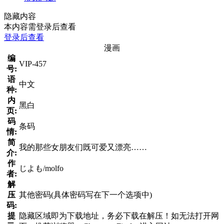
隐藏内容
本内容需登录后查看
登录后查看
漫画
编
VIP-457
号:
语
中文
种:
内
黑白
页:
码
条码
情:
简
我的那些女朋友们既可爱又漂亮……
介:
作
じよも/molfo
者:
解
压
其他密码(具体密码写在下一个选项中)
码:
提
隐藏区域即为下载地址，务必下载在解压！如无法打开网