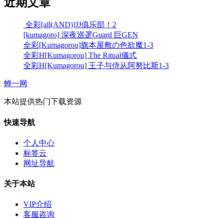
近期文章
全彩[all(AND)]JJ俱乐部！2
[kumagoro] 深夜巡逻Guard 巨GEN
全彩[Kumagorou]旗本屋敷の色欲魔1-3
全彩H[Kumagorou] The Ritual儀式
全彩H[Kumagorou] 王子与侍从阿努比斯1-3
蝉一网
本站提供热门下载资源
快速导航
个人中心
标签云
网址导航
关于本站
VIP介绍
客服咨询