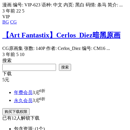
漫画 编号: VIP-623 语种: 中文 内页: 黑白 码情: 条马 简介: ...
3 年前
22
5
VIP
BG
CG
【Art Fantastix】Cerlos_Diez暗黑原画
CG原画集 张数: 140P 作者: Cerlos_Diez 编号: CM16 ...
3 年前
5
10
搜索
搜索
下载
5
元
6折
年费会员
3
元
6折
永久会员
3
元
购买下载权限
已有
12
人解锁下载
包含资源:
(1个)