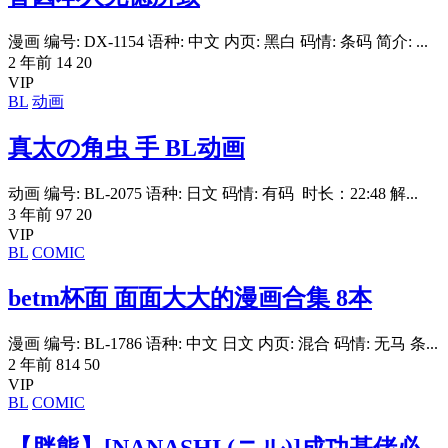
漫画 编号: DX-1154 语种: 中文 内页: 黑白 码情: 条码 简介: ...
2 年前
14
20
VIP
BL
动画
真太の角虫 手 BL动画
动画 编号: BL-2075 语种: 日文 码情: 有码 时长：22:48 解...
3 年前
97
20
VIP
BL
COMIC
betm杯面 面面大大的漫画合集 8本
漫画 编号: BL-1786 语种: 中文 日文 内页: 混合 码情: 无马 条...
2 年前
814
50
VIP
BL
COMIC