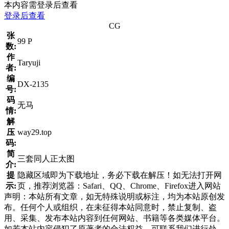
本内容需登录后查看
登录后查看
CG
张
99 P
数:
作
Taryuji
者:
编
DX-2135
号:
码
无马
情:
解
压
way29.top
码:
简
三套同人正太图
介:
提
隐藏区域即为下载地址，务必下载在解压！如无法打开网
示:
页，推荐浏览器：Safari、QQ、Chrome、Firefox进入网站
声明：本站所有文章，如无特殊说明或标注，均为本站原创发
布。任何个人或组织，在未征得本站同意时，禁止复制、盗
用、采集、发布本站内容到任何网站、书籍等各类媒体平台。
如若本站内容侵犯了原著者的合法权益，可联系我们进行处