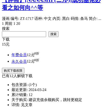
【胖熊】[NANASHI (ニル)]成功基佬必
看之如何向^^等
漫画 编号: ZT-1717 语种: 中文 内页: 黑白 码情: 条马 简介: ...
1 周前
1
20
搜索
搜索
下载
15
元
8折
年费会员
12
元
8折
永久会员
12
元
购买下载权限
已有
12
人解锁下载
包含资源:
(1个)
最近更新:
2024-03-24
累计销量:
12
关于购买:
建议充值余额购买，跳转更稳定
详情:
见文章