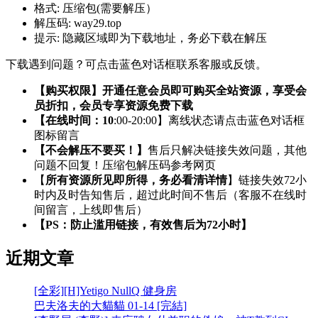
格式:
压缩包(需要解压）
解压码:
way29.top
提示:
隐藏区域即为下载地址，务必下载在解压
下载遇到问题？可点击蓝色对话框联系客服或反馈。
【购买权限】开通任意会员即可购买全站资源，享受会
员折扣，会员专享资源免费下载
【在线时间：10
:00-20:00】离线状态请点击蓝色对话框
图标留言
【不会解压不要买！】
售后只解决链接失效问题，其他
问题不回复！压缩包解压码参考网页
【
所有资源所见即所得，务必看清详情
】链接失效72小
时内及时告知售后，超过此时间不售后（客服不在线时
间留言，上线即售后）
【PS：防止滥用链接，有效售后为72小时】
近期文章
[全彩][H]Yetigo NullQ 健身房
巴夫洛夫的大貓貓 01-14 [完結]