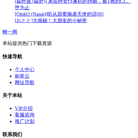
[森野屋 (森野)] 来应聘女仆兼职的伪娘，被T教到CI.。
堕为止
[OinkO (Nanai)]听从甜蜜施虐天使的话[H]
[おとと]大揭秘！大朋友的小秘密
蝉一网
本站提供热门下载资源
快速导航
个人中心
标签云
网址导航
关于本站
VIP介绍
客服咨询
推广计划
联系我们