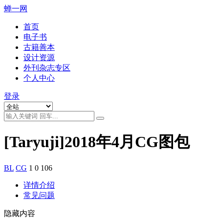
蝉一网
首页
电子书
古籍善本
设计资源
外刊杂志专区
个人中心
登录
[Taryuji]2018年4月CG图包
BL
CG
1
0
106
详情介绍
常见问题
隐藏内容