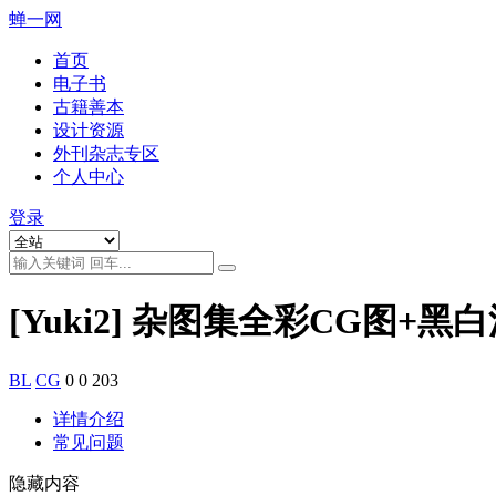
蝉一网
首页
电子书
古籍善本
设计资源
外刊杂志专区
个人中心
登录
[Yuki2] 杂图集全彩CG图+黑
BL
CG
0
0
203
详情介绍
常见问题
隐藏内容