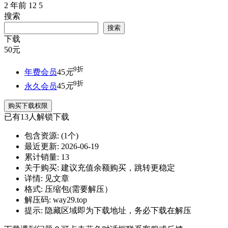
2 年前
12
5
搜索
搜索
下载
50
元
9折
年费会员
45
元
9折
永久会员
45
元
购买下载权限
已有
13
人解锁下载
包含资源:
(1个)
最近更新:
2026-06-19
累计销量:
13
关于购买:
建议充值余额购买，跳转更稳定
详情:
见文章
格式:
压缩包(需要解压）
解压码:
way29.top
提示:
隐藏区域即为下载地址，务必下载在解压