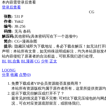
本内容需登录后查看
登录后查看
CG
张数:
531 P
作者:
Yuki2
编号:
JR-256
码情:
无马 条码
解压码:
其他密码(具体密码写在下一个选项中)
简介:
CG+漫画杂图
提示:
隐藏区域即为下载地址，务必下载在解压！如无法打开网页，
声明：本站所有文章，如无特殊说明或标注，均为本站原创发
站内容侵犯了原著者的合法权益，可联系我们进行处理。
BL
BL合集
BL漫画
CG
少年
正太
LOONG
分享
收藏
点赞(
0
)
免费下载或者VIP会员资源能否直接商用？
本站所有资源版权均属于原作者所有，这里所提供资源均
提示下载完但解压或打开不了？
最常见的情况是下载不完整: 可对比下载完压缩包的与网
况，可在对应资源底部留言，或联络我们。