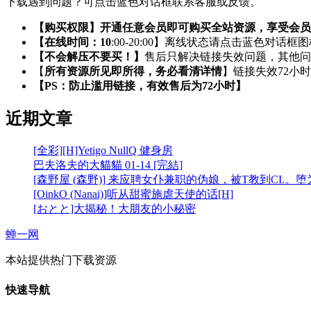
下载遇到问题？可点击蓝色对话框联系客服或反馈。
【购买权限】开通任意会员即可购买全站资源，享受会员
【在线时间：10
:00-20:00】离线状态请点击蓝色对话框
【不会解压不要买！】
售后只解决链接失效问题，其他问
【
所有资源所见即所得，务必看清详情
】链接失效72小
【PS：防止滥用链接，有效售后为72小时】
近期文章
[全彩][H]Yetigo NullQ 健身房
巴夫洛夫的大貓貓 01-14 [完結]
[森野屋 (森野)] 来应聘女仆兼职的伪娘，被T教到CI.。
[OinkO (Nanai)]听从甜蜜施虐天使的话[H]
[おとと]大揭秘！大朋友的小秘密
蝉一网
本站提供热门下载资源
快速导航