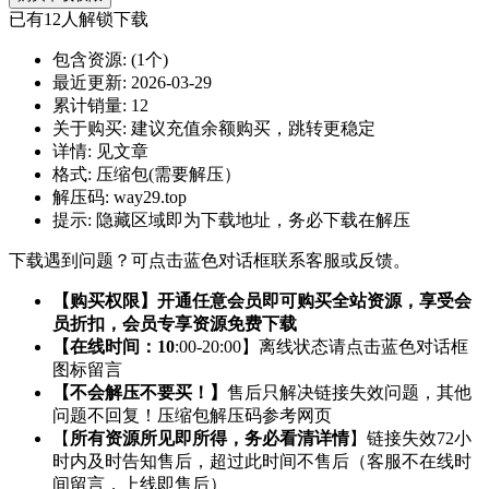
已有
12
人解锁下载
包含资源:
(1个)
最近更新:
2026-03-29
累计销量:
12
关于购买:
建议充值余额购买，跳转更稳定
详情:
见文章
格式:
压缩包(需要解压）
解压码:
way29.top
提示:
隐藏区域即为下载地址，务必下载在解压
下载遇到问题？可点击蓝色对话框联系客服或反馈。
【购买权限】开通任意会员即可购买全站资源，享受会
员折扣，会员专享资源免费下载
【在线时间：10
:00-20:00】离线状态请点击蓝色对话框
图标留言
【不会解压不要买！】
售后只解决链接失效问题，其他
问题不回复！压缩包解压码参考网页
【
所有资源所见即所得，务必看清详情
】链接失效72小
时内及时告知售后，超过此时间不售后（客服不在线时
间留言，上线即售后）