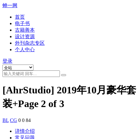
蝉一网
首页
电子书
古籍善本
设计资源
外刊杂志专区
个人中心
登录
[AhrStudio] 2019年10月豪华套
装+Page 2 of 3
BL
CG
0
0
84
详情介绍
常见问题