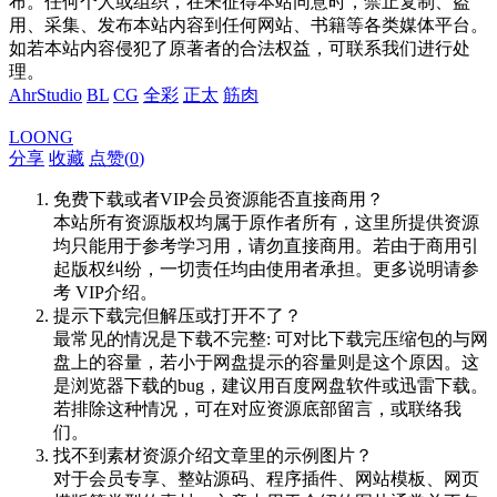
布。任何个人或组织，在未征得本站同意时，禁止复制、盗
用、采集、发布本站内容到任何网站、书籍等各类媒体平台。
如若本站内容侵犯了原著者的合法权益，可联系我们进行处
理。
AhrStudio
BL
CG
全彩
正太
筋肉
LOONG
分享
收藏
点赞(
0
)
免费下载或者VIP会员资源能否直接商用？
本站所有资源版权均属于原作者所有，这里所提供资源
均只能用于参考学习用，请勿直接商用。若由于商用引
起版权纠纷，一切责任均由使用者承担。更多说明请参
考 VIP介绍。
提示下载完但解压或打开不了？
最常见的情况是下载不完整: 可对比下载完压缩包的与网
盘上的容量，若小于网盘提示的容量则是这个原因。这
是浏览器下载的bug，建议用百度网盘软件或迅雷下载。
若排除这种情况，可在对应资源底部留言，或联络我
们。
找不到素材资源介绍文章里的示例图片？
对于会员专享、整站源码、程序插件、网站模板、网页