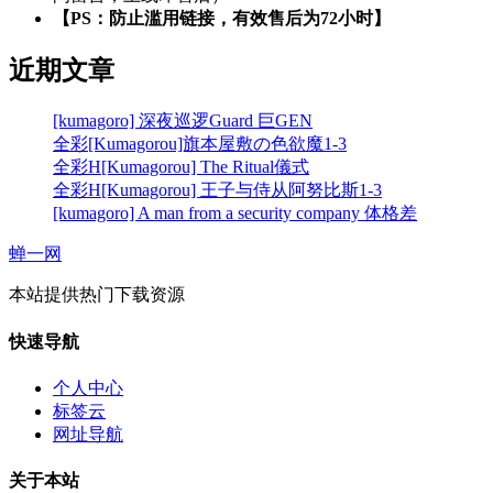
【PS：防止滥用链接，有效售后为72小时】
近期文章
[kumagoro] 深夜巡逻Guard 巨GEN
全彩[Kumagorou]旗本屋敷の色欲魔1-3
全彩H[Kumagorou] The Ritual儀式
全彩H[Kumagorou] 王子与侍从阿努比斯1-3
[kumagoro] A man from a security company 体格差
蝉一网
本站提供热门下载资源
快速导航
个人中心
标签云
网址导航
关于本站