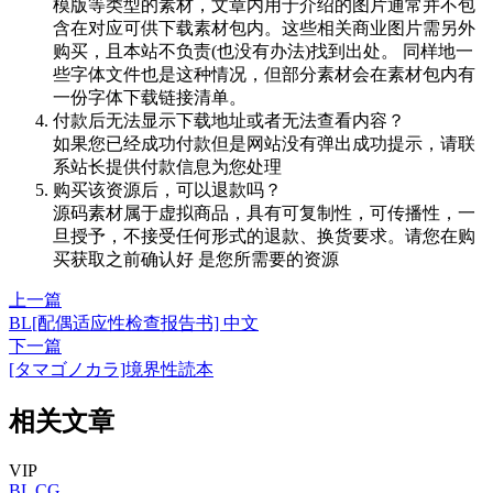
模版等类型的素材，文章内用于介绍的图片通常并不包
含在对应可供下载素材包内。这些相关商业图片需另外
购买，且本站不负责(也没有办法)找到出处。 同样地一
些字体文件也是这种情况，但部分素材会在素材包内有
一份字体下载链接清单。
付款后无法显示下载地址或者无法查看内容？
如果您已经成功付款但是网站没有弹出成功提示，请联
系站长提供付款信息为您处理
购买该资源后，可以退款吗？
源码素材属于虚拟商品，具有可复制性，可传播性，一
旦授予，不接受任何形式的退款、换货要求。请您在购
买获取之前确认好 是您所需要的资源
上一篇
BL[配偶适应性检查报告书] 中文
下一篇
[タマゴノカラ]境界性読本
相关文章
VIP
BL
CG