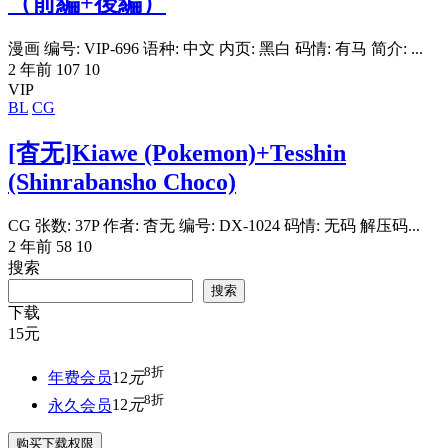
（前編+後編）
漫画 编号: VIP-696 语种: 中文 内页: 黑白 码情: 有马 简介: ...
2 年前
107
10
VIP
BL
CG
[杳无]Kiawe (Pokemon)+Tesshin
(Shinrabansho Choco)
CG 张数: 37P 作者: 杳无 编号: DX-1024 码情: 无码 解压码...
2 年前
58
10
搜索
搜索
下载
15
元
8折
年费会员
12
元
8折
永久会员
12
元
购买下载权限