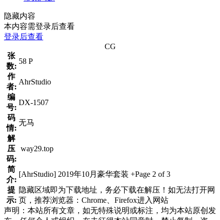
隐藏内容
本内容需登录后查看
登录后查看
CG
张
58 P
数:
作
AhrStudio
者:
编
DX-1507
号:
码
无马
情:
解
压
way29.top
码:
简
[AhrStudio] 2019年10月豪华套装 +Page 2 of 3
介:
提
隐藏区域即为下载地址，务必下载在解压！如无法打开网
示:
页，推荐浏览器：Chrome、Firefox进入网站
声明：本站所有文章，如无特殊说明或标注，均为本站原创发