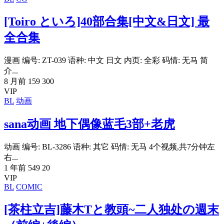
[Toiro といろ]40部合集[中文&日文] 最
全合集
漫画 编号: ZT-039 语种: 中文 日文 内页: 全彩 码情: 无马 简
介...
8 月前
159
300
VIP
BL
动画
sana动画 地下偶像蓝毛3部+老虎
动画 编号: BL-3286 语种: 其它 码情: 无马 4个视频,共7分钟左
右...
1 年前
549
20
VIP
BL
COMIC
[茶柱立吉]藤木Tと教頭~二人独处の週末