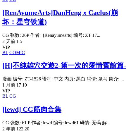
[RenAyumeArts]DanHeng x Caelus(崩
坏：星穹铁道)
CG 张数: 26P 作者: [Renayumearts] 编号: ZT-17...
2 天前
1
5
VIP
BL
COMIC
[H]不純雄穴交遊2-第一次的愛情賓館篇-
漫画 编号: ZT-1526 语种: 中文 内页: 黑白 码情: 条马 简介: ...
1 月前
17
10
VIP
BL
CG
[lewd] CG筋肉合集
CG 张数: 61 P 作者: lewd 编号: lewd61 码情: 无码 解...
2 年前
122
20