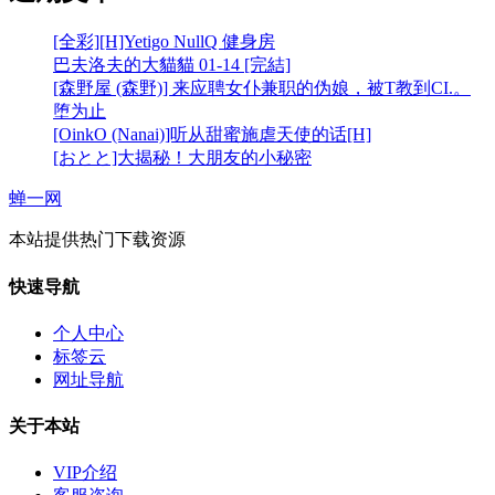
[全彩][H]Yetigo NullQ 健身房
巴夫洛夫的大貓貓 01-14 [完結]
[森野屋 (森野)] 来应聘女仆兼职的伪娘，被T教到CI.。
堕为止
[OinkO (Nanai)]听从甜蜜施虐天使的话[H]
[おとと]大揭秘！大朋友的小秘密
蝉一网
本站提供热门下载资源
快速导航
个人中心
标签云
网址导航
关于本站
VIP介绍