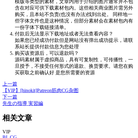
模版等类型的素材，文章内用于介绍的图片通常并不包
含在对应可供下载素材包内。这些相关商业图片需另外
购买，且本站不负责(也没有办法)找到出处。 同样地一
些字体文件也是这种情况，但部分素材会在素材包内有
一份字体下载链接清单。
付款后无法显示下载地址或者无法查看内容？
如果您已经成功付款但是网站没有弹出成功提示，请联
系站长提供付款信息为您处理
购买该资源后，可以退款吗？
源码素材属于虚拟商品，具有可复制性，可传播性，一
旦授予，不接受任何形式的退款、换货要求。请您在购
买获取之前确认好 是您所需要的资源
上一篇
【VIP】[hinokit]Patreon筋肉CG杂图
下一篇
先生の指導 実習編
相关文章
VIP
BL
CG