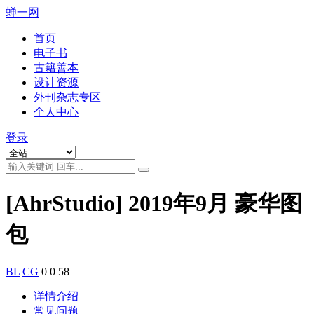
蝉一网
首页
电子书
古籍善本
设计资源
外刊杂志专区
个人中心
登录
[AhrStudio] 2019年9月 豪华图
包
BL
CG
0
0
58
详情介绍
常见问题