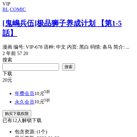
VIP
BL
COMIC
[鬼嶋兵伍]极品狮子养成计划 【第1-5
話】
漫画 编号: VIP-678 语种: 中文 内页: 黑白 码情: 条马 简介: ...
2 年前
57
20
搜索
搜索
下载
20
元
5折
年费会员
10
元
5折
永久会员
10
元
购买下载权限
已有
12
人解锁下载
包含资源:
(1个)