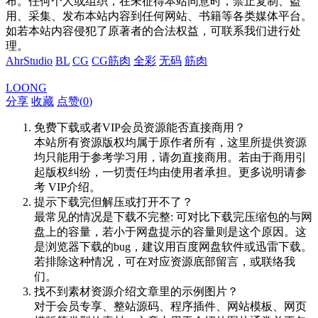
布。任何个人或组织，在未征得本站同意时，禁止复制、盗
用、采集、发布本站内容到任何网站、书籍等各类媒体平台。
如若本站内容侵犯了原著者的合法权益，可联系我们进行处
理。
AhrStudio
BL
CG
CG筋肉
全彩
无码
筋肉
LOONG
分享
收藏
点赞(
0
)
免费下载或者VIP会员资源能否直接商用？
本站所有资源版权均属于原作者所有，这里所提供资源
均只能用于参考学习用，请勿直接商用。若由于商用引
起版权纠纷，一切责任均由使用者承担。更多说明请参
考 VIP介绍。
提示下载完但解压或打开不了？
最常见的情况是下载不完整: 可对比下载完压缩包的与网
盘上的容量，若小于网盘提示的容量则是这个原因。这
是浏览器下载的bug，建议用百度网盘软件或迅雷下载。
若排除这种情况，可在对应资源底部留言，或联络我
们。
找不到素材资源介绍文章里的示例图片？
对于会员专享、整站源码、程序插件、网站模板、网页