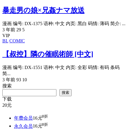
暴走男の娘×兄姦ナマ放送
漫画 编号: DX-1375 语种: 中文 内页: 黑白 码情: 薄码 简介: ...
3 年前
29
5
VIP
BL
COMIC
【叔控】隣の催眠術師 [中文]
漫画 编号: DX-1551 语种: 中文 内页: 全彩 码情: 有码 条码
简...
3 年前
93
10
搜索
搜索
下载
20
元
8折
年费会员
16
元
8折
永久会员
16
元