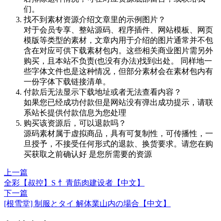
们。
找不到素材资源介绍文章里的示例图片？
对于会员专享、整站源码、程序插件、网站模板、网页
模版等类型的素材，文章内用于介绍的图片通常并不包
含在对应可供下载素材包内。这些相关商业图片需另外
购买，且本站不负责(也没有办法)找到出处。 同样地一
些字体文件也是这种情况，但部分素材会在素材包内有
一份字体下载链接清单。
付款后无法显示下载地址或者无法查看内容？
如果您已经成功付款但是网站没有弹出成功提示，请联
系站长提供付款信息为您处理
购买该资源后，可以退款吗？
源码素材属于虚拟商品，具有可复制性，可传播性，一
旦授予，不接受任何形式的退款、换货要求。请您在购
买获取之前确认好 是您所需要的资源
上一篇
全彩【叔控】S 忄青筋肉建设者【中文】
下一篇
[根雪堂] 制服とタイ 解体業山内の場合【中文】