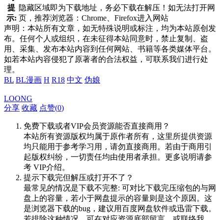
提
隐藏区域即为下载地址，务必下载在解压！如无法打开网
示:
页，推荐浏览器：Chrome、Firefox进入网站
声明：本站所有文章，如无特殊说明或标注，均为本站原创发
布。任何个人或组织，在未征得本站同意时，禁止复制、盗
用、采集、发布本站内容到任何网站、书籍等各类媒体平台。
如若本站内容侵犯了原著者的合法权益，可联系我们进行处
理。
BL
BL漫画
H
R18
中文
伪娘
LOONG
分享
收藏
点赞(
0
)
免费下载或者VIP会员资源能否直接商用？
本站所有资源版权均属于原作者所有，这里所提供资源
均只能用于参考学习用，请勿直接商用。若由于商用引
起版权纠纷，一切责任均由使用者承担。更多说明请参
考 VIP介绍。
提示下载完但解压或打开不了？
最常见的情况是下载不完整: 可对比下载完压缩包的与网
盘上的容量，若小于网盘提示的容量则是这个原因。这
是浏览器下载的bug，建议用百度网盘软件或迅雷下载。
若排除这种情况，可在对应资源底部留言，或联络我