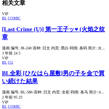
相关文章
VIP
BL
COMIC
[Last Crime (U)] 第一王子ッ♥ (火焰之纹
章
漫画 编号: JR-240 语种: 日文 内页: 黑白 码情: 条码 简介: 火...
3 年前
24
5
VIP
BL
CG
BL全彩 [ひなはら屋敷]男の子を金で買
い続けた結果
漫画 编号: BL-586 语种: 日文 内页: 全彩 码情: 条马 简介: 6...
2 年前
95
25
VIP
BL
COMIC