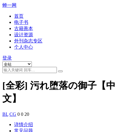
蝉一网
首页
电子书
古籍善本
设计资源
外刊杂志专区
个人中心
登录
[全彩] 污れ堕落の御子【中
文】
BL
CG
0
0
20
详情介绍
常见问题