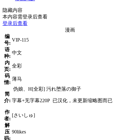
隐藏内容
本内容需登录后查看
登录后查看
漫画
编
VIP-115
号:
语
中文
种:
内
全彩
页:
码
薄马
情:
伪娘、H[全彩] 污れ堕落の御子
简
介:
字幕+无字幕220P 已汉化，未更新缩略图而已
作
[さいしゅ]
者:
解
压
90likes
码: