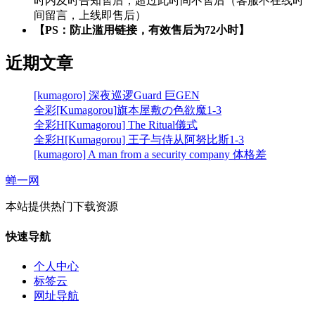
时内及时告知售后，超过此时间不售后（客服不在线时
间留言，上线即售后）
【PS：防止滥用链接，有效售后为72小时】
近期文章
[kumagoro] 深夜巡逻Guard 巨GEN
全彩[Kumagorou]旗本屋敷の色欲魔1-3
全彩H[Kumagorou] The Ritual儀式
全彩H[Kumagorou] 王子与侍从阿努比斯1-3
[kumagoro] A man from a security company 体格差
蝉一网
本站提供热门下载资源
快速导航
个人中心
标签云
网址导航