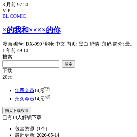
3 月前
97
50
VIP
BL
COMIC
×的我和××××的你
漫画 编号: DX-990 语种: 中文 内页: 黑白 码情: 薄码 简介: 最...
1 年前
49
10
搜索
搜索
下载
20
元
7折
年费会员
14
元
7折
永久会员
14
元
购买下载权限
已有
14
人解锁下载
包含资源:
(1个)
最近更新:
2026-05-14