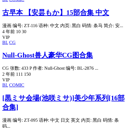
古早本 【安昙もか】15部合集 中文
漫画 编号: ZT-116 语种: 中文 内页: 黑白 码情: 条马 简介: 安...
4 年前
10
30
VIP
BL
CG
Null-Ghost兽人豪华CG图合集
CG 张数: 433 P 作者: Null-Ghost 编号: BL-2876 ...
2 年前
111
150
VIP
BL
COMIC
[黒ミサ会場(池咲ミサ)]美少年系列[16部
合集]
漫画 编号: ZT-095 语种: 中文 日文 英文 内页: 黑白 码情: 条
码...