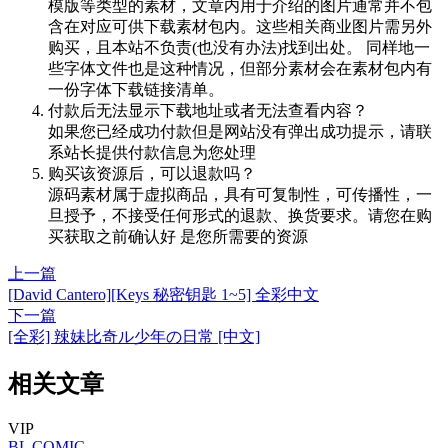
模版等类型的素材，文章内用于介绍的图片通常并不包
含在对应可供下载素材包内。这些相关商业图片需另外
购买，且本站不负责(也没有办法)找到出处。 同样地一
些字体文件也是这种情况，但部分素材会在素材包内有
一份字体下载链接清单。
付款后无法显示下载地址或者无法查看内容？
如果您已经成功付款但是网站没有弹出成功提示，请联
系站长提供付款信息为您处理
购买该资源后，可以退款吗？
源码素材属于虚拟商品，具有可复制性，可传播性，一
旦授予，不接受任何形式的退款、换货要求。请您在购
买获取之前确认好 是您所需要的资源
上一篇
[David Cantero][Keys 秘密钥匙 1~5] 全彩中文
下一篇
[全彩] 辣妹比奇ル少年の日常 [中文]
相关文章
VIP
BL
COMIC