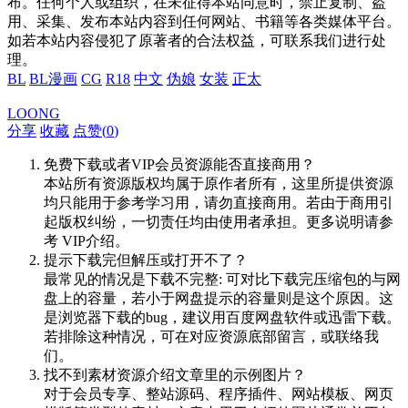
布。任何个人或组织，在未征得本站同意时，禁止复制、盗
用、采集、发布本站内容到任何网站、书籍等各类媒体平台。
如若本站内容侵犯了原著者的合法权益，可联系我们进行处
理。
BL
BL漫画
CG
R18
中文
伪娘
女装
正太
LOONG
分享
收藏
点赞(
0
)
免费下载或者VIP会员资源能否直接商用？
本站所有资源版权均属于原作者所有，这里所提供资源
均只能用于参考学习用，请勿直接商用。若由于商用引
起版权纠纷，一切责任均由使用者承担。更多说明请参
考 VIP介绍。
提示下载完但解压或打开不了？
最常见的情况是下载不完整: 可对比下载完压缩包的与网
盘上的容量，若小于网盘提示的容量则是这个原因。这
是浏览器下载的bug，建议用百度网盘软件或迅雷下载。
若排除这种情况，可在对应资源底部留言，或联络我
们。
找不到素材资源介绍文章里的示例图片？
对于会员专享、整站源码、程序插件、网站模板、网页