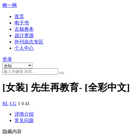
蝉一网
首页
电子书
古籍善本
设计资源
外刊杂志专区
个人中心
登录
[女装] 先生再教育- [全彩中文]
BL
CG
1
0
41
详情介绍
常见问题
隐藏内容