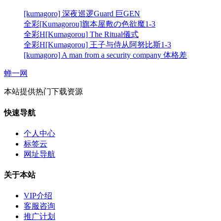
[kumagoro] 深夜巡逻Guard 巨GEN
全彩[Kumagorou]旗本屋敷の色欲魔1-3
全彩H[Kumagorou] The Ritual儀式
全彩H[Kumagorou] 王子与侍从阿努比斯1-3
[kumagoro] A man from a security company 体格差
蝉一网
本站提供热门下载资源
快速导航
个人中心
标签云
网址导航
关于本站
VIP介绍
客服咨询
推广计划