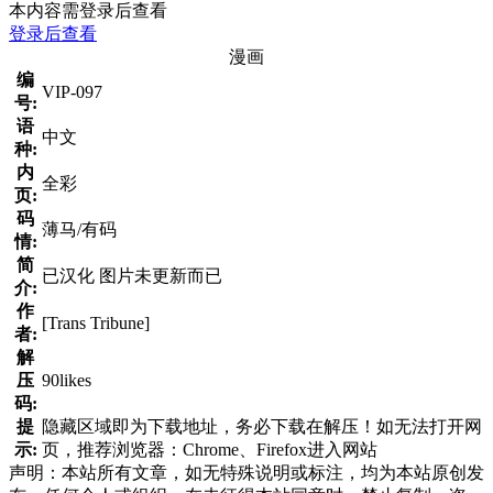
本内容需登录后查看
登录后查看
漫画
编
VIP-097
号:
语
中文
种:
内
全彩
页:
码
薄马/有码
情:
简
已汉化 图片未更新而已
介:
作
[Trans Tribune]
者:
解
压
90likes
码:
提
隐藏区域即为下载地址，务必下载在解压！如无法打开网
示:
页，推荐浏览器：Chrome、Firefox进入网站
声明：本站所有文章，如无特殊说明或标注，均为本站原创发