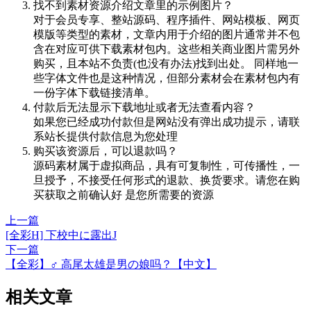
找不到素材资源介绍文章里的示例图片？
对于会员专享、整站源码、程序插件、网站模板、网页
模版等类型的素材，文章内用于介绍的图片通常并不包
含在对应可供下载素材包内。这些相关商业图片需另外
购买，且本站不负责(也没有办法)找到出处。 同样地一
些字体文件也是这种情况，但部分素材会在素材包内有
一份字体下载链接清单。
付款后无法显示下载地址或者无法查看内容？
如果您已经成功付款但是网站没有弹出成功提示，请联
系站长提供付款信息为您处理
购买该资源后，可以退款吗？
源码素材属于虚拟商品，具有可复制性，可传播性，一
旦授予，不接受任何形式的退款、换货要求。请您在购
买获取之前确认好 是您所需要的资源
上一篇
[全彩H] 下校中に露出J
下一篇
【全彩】♂ 高尾太雄是男の娘吗？【中文】
相关文章