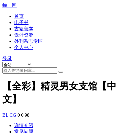
蝉一网
首页
电子书
古籍善本
设计资源
外刊杂志专区
个人中心
登录
【全彩】精灵男女支馆【中
文】
BL
CG
0
0
98
详情介绍
常见问题