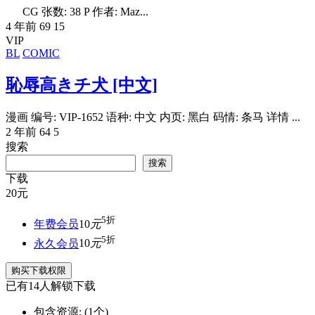
CG 张数: 38 P 作者: Maz...
4 年前
69
15
VIP
BL
COMIC
恥辱高きチ犬 [中文]
漫画 编号: VIP-1652 语种: 中文 内页: 黑白 码情: 条马 详情 ...
2 年前
64
5
搜索
搜索
下载
20
元
5折
年费会员
10
元
5折
永久会员
10
元
购买下载权限
已有
14
人解锁下载
包含资源:
(1个)