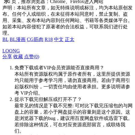
示:
页，推荐浏览器：Chrome、Firefox进入网站
声明：本站所有文章，如无特殊说明或标注，均为本站原创发
布。任何个人或组织，在未征得本站同意时，禁止复制、盗
用、采集、发布本站内容到任何网站、书籍等各类媒体平台。
如若本站内容侵犯了原著者的合法权益，可联系我们进行处
理。
BL
BL漫画
CG筋肉
R18
中文
正太
LOONG
分享
收藏
点赞(
0
)
免费下载或者VIP会员资源能否直接商用？
本站所有资源版权均属于原作者所有，这里所提供资源
均只能用于参考学习用，请勿直接商用。若由于商用引
起版权纠纷，一切责任均由使用者承担。更多说明请参
考 VIP介绍。
提示下载完但解压或打开不了？
最常见的情况是下载不完整: 可对比下载完压缩包的与网
盘上的容量，若小于网盘提示的容量则是这个原因。这
是浏览器下载的bug，建议用百度网盘软件或迅雷下载。
若排除这种情况，可在对应资源底部留言，或联络我
们。