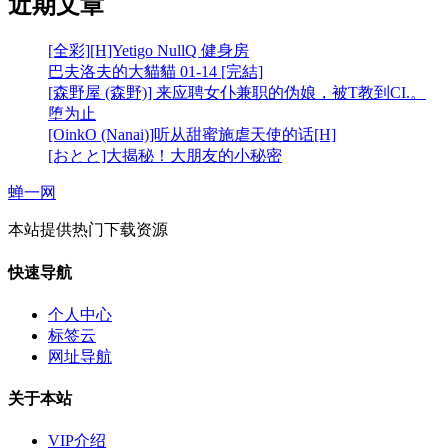
近期文章
[全彩][H]Yetigo NullQ 健身房
巴夫洛夫的大貓貓 01-14 [完結]
[森野屋 (森野)] 来应聘女仆兼职的伪娘，被T教到CI.。
堕为止
[OinkO (Nanai)]听从甜蜜施虐天使的话[H]
[おとと]大揭秘！大朋友的小秘密
蝉一网
本站提供热门下载资源
快速导航
个人中心
标签云
网址导航
关于本站
VIP介绍