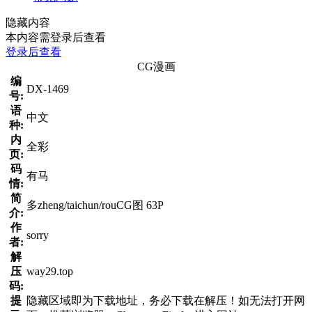
隐藏内容
本内容需登录后查看
登录后查看
CG漫画
编
DX-1469
号:
语
中文
种:
内
全彩
页:
码
有马
情:
简
多zheng/taichun/rouCG图 63P
介:
作
sorry
者:
解
压
way29.top
码:
提
隐藏区域即为下载地址，务必下载在解压！如无法打开网