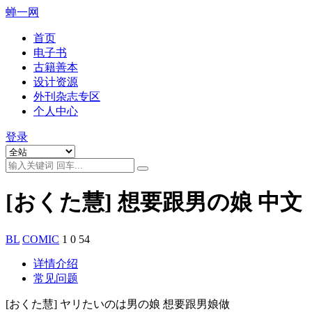
蝉一网
首页
电子书
古籍善本
设计资源
外刊杂志专区
个人中心
登录
[おくた慧] 想要跟男の娘 中文
BL
COMIC
1
0
54
详情介绍
常见问题
[おくた慧] ヤリたいのは男の娘 想要跟男娘做