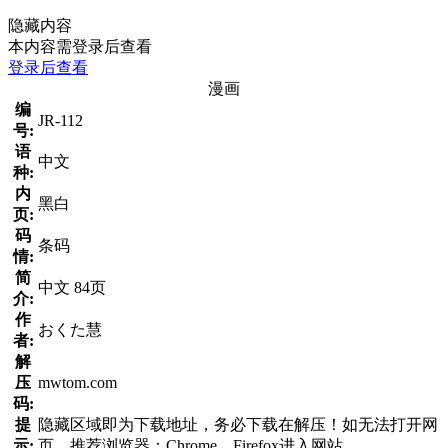
隐藏内容
本内容需登录后查看
登录后查看
漫画
编
JR-112
号:
语
中文
种:
内
黑白
页:
码
条码
情:
简
中文 84页
介:
作
おくた慧
者:
解
压
mwtom.com
码:
提
隐藏区域即为下载地址，务必下载在解压！如无法打开网
示:
页，推荐浏览器：Chrome、Firefox进入网站