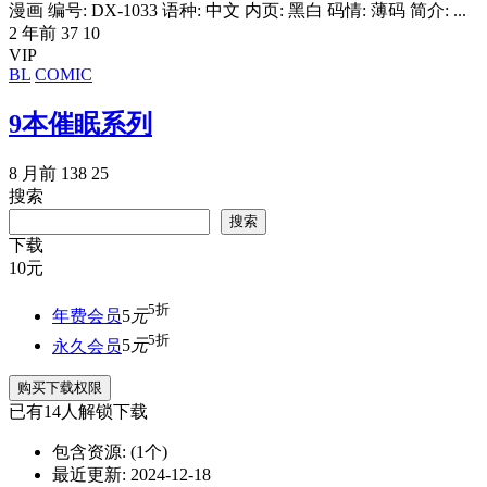
漫画 编号: DX-1033 语种: 中文 内页: 黑白 码情: 薄码 简介: ...
2 年前
37
10
VIP
BL
COMIC
9本催眠系列
8 月前
138
25
搜索
搜索
下载
10
元
5折
年费会员
5
元
5折
永久会员
5
元
购买下载权限
已有
14
人解锁下载
包含资源:
(1个)
最近更新:
2024-12-18