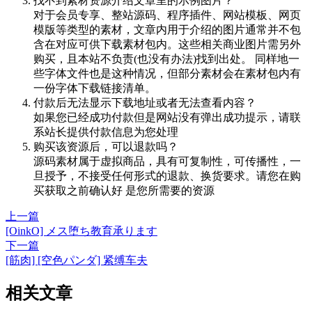
找不到素材资源介绍文章里的示例图片？
对于会员专享、整站源码、程序插件、网站模板、网页
模版等类型的素材，文章内用于介绍的图片通常并不包
含在对应可供下载素材包内。这些相关商业图片需另外
购买，且本站不负责(也没有办法)找到出处。 同样地一
些字体文件也是这种情况，但部分素材会在素材包内有
一份字体下载链接清单。
付款后无法显示下载地址或者无法查看内容？
如果您已经成功付款但是网站没有弹出成功提示，请联
系站长提供付款信息为您处理
购买该资源后，可以退款吗？
源码素材属于虚拟商品，具有可复制性，可传播性，一
旦授予，不接受任何形式的退款、换货要求。请您在购
买获取之前确认好 是您所需要的资源
上一篇
[OinkO] メス堕ち教育承ります
下一篇
[筋肉] [空色パンダ] 紧缚车夫
相关文章