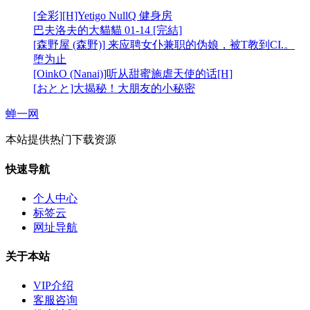
[全彩][H]Yetigo NullQ 健身房
巴夫洛夫的大貓貓 01-14 [完結]
[森野屋 (森野)] 来应聘女仆兼职的伪娘，被T教到CI.。
堕为止
[OinkO (Nanai)]听从甜蜜施虐天使的话[H]
[おとと]大揭秘！大朋友的小秘密
蝉一网
本站提供热门下载资源
快速导航
个人中心
标签云
网址导航
关于本站
VIP介绍
客服咨询