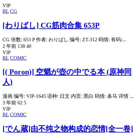
VIP
BL
CG
[わりばし] CG筋肉合集 653P
CG 张数: 653 P 作者: わりばし 编号: ZT-312 码情: 有码/...
2 年前
138
40
VIP
BL
COMIC
[( Poron)] 空魈が壺の中でる本 (原神同
人)
漫画 编号: VIP-1645 语种: 日文 内页: 黑白 码情: 条马 详情 ...
3 年前
62
5
VIP
BL
COMIC
[でん蔵]由不纯之物构成的恋情[全一卷]