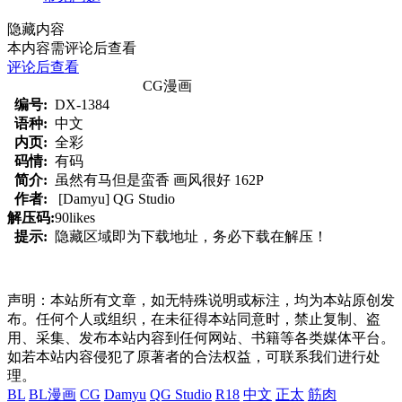
隐藏内容
本内容需评论后查看
评论后查看
CG漫画
编号:
DX-1384
语种:
中文
内页:
全彩
码情:
有码
简介:
虽然有马但是蛮香 画风很好 162P
作者:
[Damyu] QG Studio
解压码:
90likes
提示:
隐藏区域即为下载地址，务必下载在解压！
声明：本站所有文章，如无特殊说明或标注，均为本站原创发
布。任何个人或组织，在未征得本站同意时，禁止复制、盗
用、采集、发布本站内容到任何网站、书籍等各类媒体平台。
如若本站内容侵犯了原著者的合法权益，可联系我们进行处
理。
BL
BL漫画
CG
Damyu
QG Studio
R18
中文
正太
筋肉