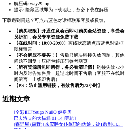
解压码:
way29.top
提示:
隐藏区域即为下载地址，务必下载在解压
下载遇到问题？可点击蓝色对话框联系客服或反馈。
【购买权限】开通任意会员即可购买全站资源，享受会
员折扣，会员专享资源免费下载
【在线时间：10
:00-20:00】离线状态请点击蓝色对话框
图标留言
【不会解压不要买！】
售后只解决链接失效问题，其他
问题不回复！压缩包解压码参考网页
【
所有资源所见即所得，务必看清详情
】链接失效72小
时内及时告知售后，超过此时间不售后（客服不在线时
间留言，上线即售后）
【PS：防止滥用链接，有效售后为72小时】
近期文章
[全彩][H]Yetigo NullQ 健身房
巴夫洛夫的大貓貓 01-14 [完結]
[森野屋 (森野)] 来应聘女仆兼职的伪娘，被T教到CI.。