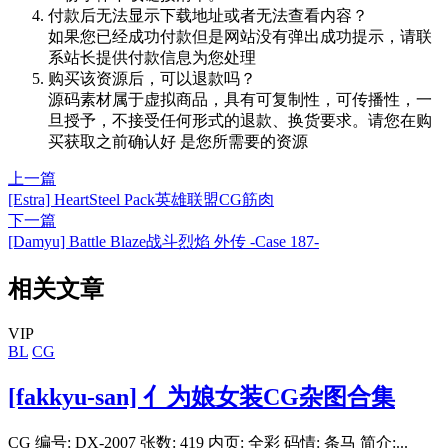
付款后无法显示下载地址或者无法查看内容？
如果您已经成功付款但是网站没有弹出成功提示，请联
系站长提供付款信息为您处理
购买该资源后，可以退款吗？
源码素材属于虚拟商品，具有可复制性，可传播性，一
旦授予，不接受任何形式的退款、换货要求。请您在购
买获取之前确认好 是您所需要的资源
上一篇
[Estra] HeartSteel Pack英雄联盟CG筋肉
下一篇
[Damyu] Battle Blaze战斗烈焰 外传 -Case 187-
相关文章
VIP
BL
CG
[fakkyu-san] 亻为娘女装CG杂图合集
CG 编号: DX-2007 张数: 419 内页: 全彩 码情: 条马 简介:...