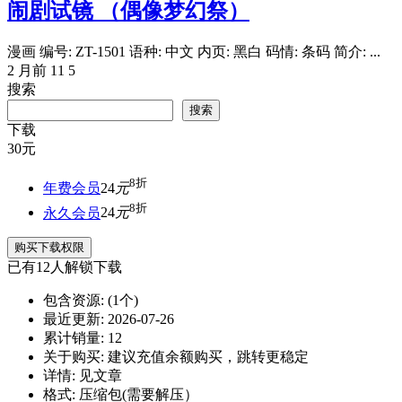
闹剧试镜 （偶像梦幻祭）
漫画 编号: ZT-1501 语种: 中文 内页: 黑白 码情: 条码 简介: ...
2 月前
11
5
搜索
搜索
下载
30
元
8折
年费会员
24
元
8折
永久会员
24
元
购买下载权限
已有
12
人解锁下载
包含资源:
(1个)
最近更新:
2026-07-26
累计销量:
12
关于购买:
建议充值余额购买，跳转更稳定
详情:
见文章
格式:
压缩包(需要解压）