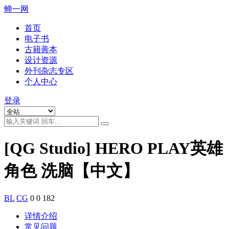
蝉一网
首页
电子书
古籍善本
设计资源
外刊杂志专区
个人中心
登录
[QG Studio] HERO PLAY英雄
角色 洗脑【中文】
BL
CG
0
0
182
详情介绍
常见问题