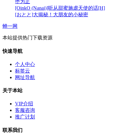
堕为止
[OinkO (Nanai)]听从甜蜜施虐天使的话[H]
[おとと]大揭秘！大朋友的小秘密
蝉一网
本站提供热门下载资源
快速导航
个人中心
标签云
网址导航
关于本站
VIP介绍
客服咨询
推广计划
联系我们