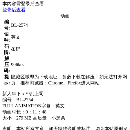
本内容需登录后查看
登录后查看
动画
编
BL-2574
号:
语
英文
种:
码
条码
情:
解
压
90likes
码:
提
隐藏区域即为下载地址，务必下载在解压！如无法打开网
示:
页，推荐浏览器：Chrome、Firefox进入网站
新人年下 x Y/乱上司
编号：BL-2754
FULL ANIMATION字幕：英文
动画时长：0：11：48
大小：279 MB 高质量，小黑条
声明：本站所有文章，如无特殊说明或标注，均为本站原创发