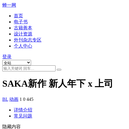
蝉一网
首页
电子书
古籍善本
设计资源
外刊杂志专区
个人中心
登录
SAKA新作 新人年下 x 上司
BL
动画
1
0
445
详情介绍
常见问题
隐藏内容