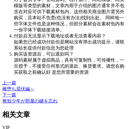
模版等类型的素材，文章内用于介绍的图片通常并不包
含在对应可供下载素材包内。这些相关商业图片需另外
购买，且本站不负责(也没有办法)找到出处。 同样地一
些字体文件也是这种情况，但部分素材会在素材包内有
一份字体下载链接清单。
付款后无法显示下载地址或者无法查看内容？
如果您已经成功付款但是网站没有弹出成功提示，请联
系站长提供付款信息为您处理
购买该资源后，可以退款吗？
源码素材属于虚拟商品，具有可复制性，可传播性，一
旦授予，不接受任何形式的退款、换货要求。请您在购
买获取之前确认好 是您所需要的资源
上一篇
雌堕ち屈伏編～
下一篇
無知少年が部屋の鍵を忘れ
相关文章
VIP