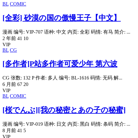
BL
COMIC
[全彩] 砂漠の国の傲慢王子【中文】
漫画 编号: VIP-707 语种: 中文 内页: 全彩 码情: 有马 简介: ...
2 年前
41
10
VIP
BL
CG
[多作者]P站多作者可爱少年 第六波
CG 张数: 132 P 作者: 多人 编号: BL-1616 码情: 无码 解...
6 月前
67
20
VIP
BL
COMIC
[桜でんぶ][我の秘密とあの子の秘蜜]
漫画 编号: VIP-019 语种: 日文 内页: 黑白 码情: 条码 简介: ...
8 月前
41
5
VIP