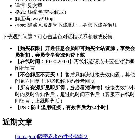
详情:
见文章
格式:
压缩包(需要解压）
解压码:
way29.top
提示:
隐藏区域即为下载地址，务必下载在解压
下载遇到问题？可点击蓝色对话框联系客服或反馈。
【购买权限】开通任意会员即可购买全站资源，享受会
员折扣，会员专享资源免费下载
【在线时间：10
:00-20:00】离线状态请点击蓝色对话框
图标留言
【不会解压不要买！】
售后只解决链接失效问题，其他
问题不回复！压缩包解压码参考网页
【
所有资源所见即所得，务必看清详情
】链接失效72小
时内及时告知售后，超过此时间不售后（客服不在线时
间留言，上线即售后）
【PS：防止滥用链接，有效售后为72小时】
近期文章
[kumagoro]隠密忍者の性技指南２