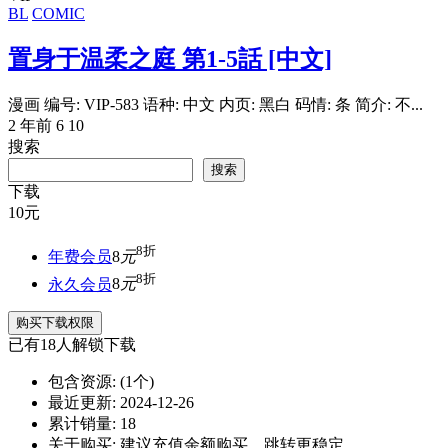
BL
COMIC
置身于温柔之庭 第1-5話 [中文]
漫画 编号: VIP-583 语种: 中文 内页: 黑白 码情: 条 简介: 不...
2 年前
6
10
搜索
搜索
下载
10
元
8折
年费会员
8
元
8折
永久会员
8
元
购买下载权限
已有
18
人解锁下载
包含资源:
(1个)
最近更新:
2024-12-26
累计销量:
18
关于购买:
建议充值余额购买，跳转更稳定