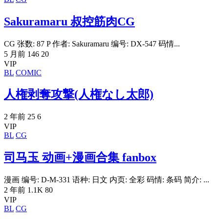
Sakuramaru 叔控筋肉CG
CG 张数: 87 P 作者: Sakuramaru 编号: DX-547 码情...
5 月前
146
20
VIP
BL
COMIC
人権剥奪攻撃(人権なし太郎)
2 年前
25
6
VIP
BL
CG
司马玉 动画+漫画合集 fanbox
漫画 编号: D-M-331 语种: 日文 内页: 全彩 码情: 条码 简介: ...
2 年前
1.1K
80
VIP
BL
CG