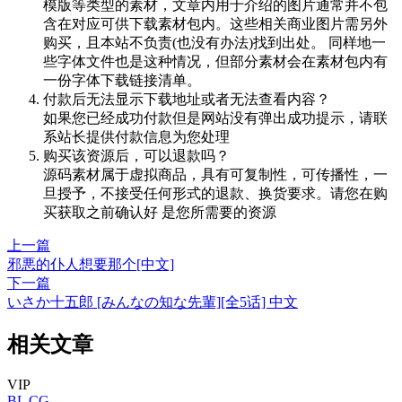
模版等类型的素材，文章内用于介绍的图片通常并不包
含在对应可供下载素材包内。这些相关商业图片需另外
购买，且本站不负责(也没有办法)找到出处。 同样地一
些字体文件也是这种情况，但部分素材会在素材包内有
一份字体下载链接清单。
付款后无法显示下载地址或者无法查看内容？
如果您已经成功付款但是网站没有弹出成功提示，请联
系站长提供付款信息为您处理
购买该资源后，可以退款吗？
源码素材属于虚拟商品，具有可复制性，可传播性，一
旦授予，不接受任何形式的退款、换货要求。请您在购
买获取之前确认好 是您所需要的资源
上一篇
邪悪的仆人想要那个[中文]
下一篇
いさか十五郎 [みんなの知な先輩][全5话] 中文
相关文章
VIP
BL
CG