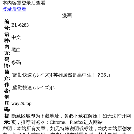
本内容需登录后查看
登录后查看
漫画
编
BL-6283
号:
语
中文
种:
内
黑白
页:
码
条码
情:
简
[痛勤快速 (ルイズ)] 英雄居然是高中生！？36页
介:
作
[痛勤快速 (ルイズ)] \
者:
解
压
way29.top
码:
提
隐藏区域即为下载地址，务必下载在解压！如无法打开网
示:
页，推荐浏览器：Chrome、Firefox进入网站
声明：本站所有文章，如无特殊说明或标注，均为本站原创发