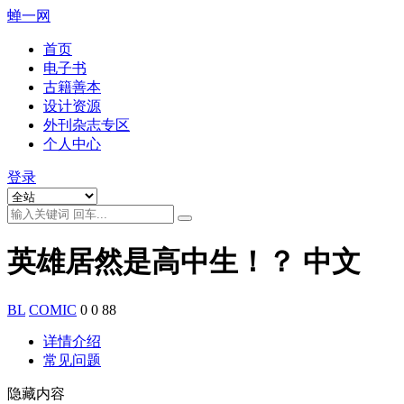
蝉一网
首页
电子书
古籍善本
设计资源
外刊杂志专区
个人中心
登录
英雄居然是高中生！？ 中文
BL
COMIC
0
0
88
详情介绍
常见问题
隐藏内容