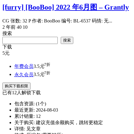
[furry] [BooBoo] 2022 年6月图 – Grantly
CG 张数: 32 P 作者: BooBoo 编号: BL-6537 码情: 无...
2 年前
40
10
搜索
搜索
下载
5
元
7折
年费会员
3.5
元
7折
永久会员
3.5
元
购买下载权限
已有
12
人解锁下载
包含资源:
(1个)
最近更新:
2024-08-03
累计销量:
12
关于购买:
建议充值余额购买，跳转更稳定
详情:
见文章