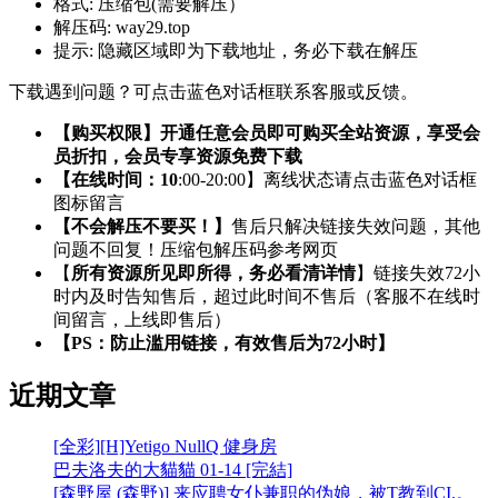
格式:
压缩包(需要解压）
解压码:
way29.top
提示:
隐藏区域即为下载地址，务必下载在解压
下载遇到问题？可点击蓝色对话框联系客服或反馈。
【购买权限】开通任意会员即可购买全站资源，享受会
员折扣，会员专享资源免费下载
【在线时间：10
:00-20:00】离线状态请点击蓝色对话框
图标留言
【不会解压不要买！】
售后只解决链接失效问题，其他
问题不回复！压缩包解压码参考网页
【
所有资源所见即所得，务必看清详情
】链接失效72小
时内及时告知售后，超过此时间不售后（客服不在线时
间留言，上线即售后）
【PS：防止滥用链接，有效售后为72小时】
近期文章
[全彩][H]Yetigo NullQ 健身房
巴夫洛夫的大貓貓 01-14 [完結]
[森野屋 (森野)] 来应聘女仆兼职的伪娘，被T教到CI.。