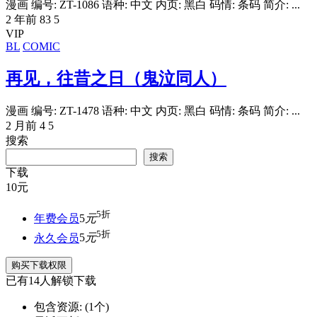
漫画 编号: ZT-1086 语种: 中文 内页: 黑白 码情: 条码 简介: ...
2 年前
83
5
VIP
BL
COMIC
再见，往昔之日（鬼泣同人）
漫画 编号: ZT-1478 语种: 中文 内页: 黑白 码情: 条码 简介: ...
2 月前
4
5
搜索
搜索
下载
10
元
5折
年费会员
5
元
5折
永久会员
5
元
购买下载权限
已有
14
人解锁下载
包含资源:
(1个)