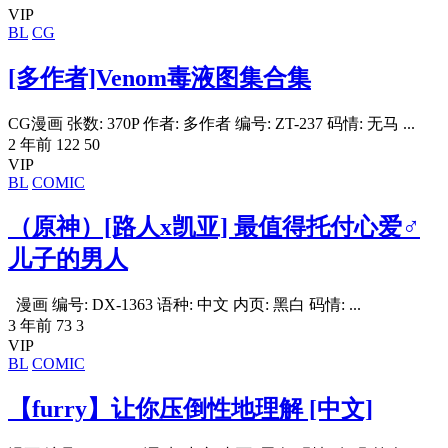
VIP
BL
CG
[多作者]Venom毒液图集合集
CG漫画 张数: 370P 作者: 多作者 编号: ZT-237 码情: 无马 ...
2 年前
122
50
VIP
BL
COMIC
（原神）[路人x凯亚] 最值得托付心爱♂
儿子的男人
漫画 编号: DX-1363 语种: 中文 内页: 黑白 码情: ...
3 年前
73
3
VIP
BL
COMIC
【furry】让你压倒性地理解 [中文]