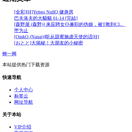
[全彩][H]Yetigo NullQ 健身房
巴夫洛夫的大貓貓 01-14 [完結]
[森野屋 (森野)] 来应聘女仆兼职的伪娘，被T教到CI.。
堕为止
[OinkO (Nanai)]听从甜蜜施虐天使的话[H]
[おとと]大揭秘！大朋友的小秘密
蝉一网
本站提供热门下载资源
快速导航
个人中心
标签云
网址导航
关于本站
VIP介绍