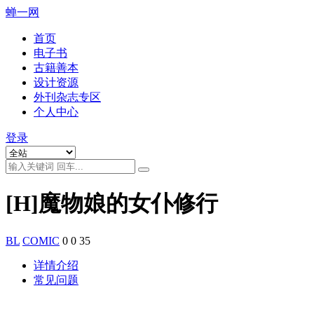
蝉一网
首页
电子书
古籍善本
设计资源
外刊杂志专区
个人中心
登录
[H]魔物娘的女仆修行
BL
COMIC
0
0
35
详情介绍
常见问题