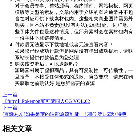
对于会员专享、整站源码、程序插件、网站模板、网页
模版等类型的素材，文章内用于介绍的图片通常并不包
含在对应可供下载素材包内。这些相关商业图片需另外
购买，且本站不负责(也没有办法)找到出处。 同样地一
些字体文件也是这种情况，但部分素材会在素材包内有
一份字体下载链接清单。
付款后无法显示下载地址或者无法查看内容？
如果您已经成功付款但是网站没有弹出成功提示，请联
系站长提供付款信息为您处理
购买该资源后，可以退款吗？
源码素材属于虚拟商品，具有可复制性，可传播性，一
旦授予，不接受任何形式的退款、换货要求。请您在购
买获取之前确认好 是您所需要的资源
上一篇
【furry】Pokemon宝可梦同人CG VOL.02
下一篇
[百瀬あん]如果是梦的话能原谅到哪一步呢? 第1-6話+特典
相关文章