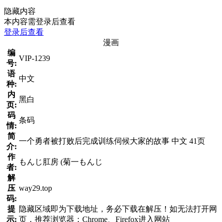
隐藏内容
本内容需登录后查看
登录后查看
漫画
编
VIP-1239
号:
语
中文
种:
内
黑白
页:
码
条码
情:
简
一个勇者被打败后完成训练伺候大家的故事 中文 41页
介:
作
もんじ肛房 (菊一もんじ
者:
解
压
way29.top
码:
提
隐藏区域即为下载地址，务必下载在解压！如无法打开网
示:
页，推荐浏览器：Chrome、Firefox进入网站