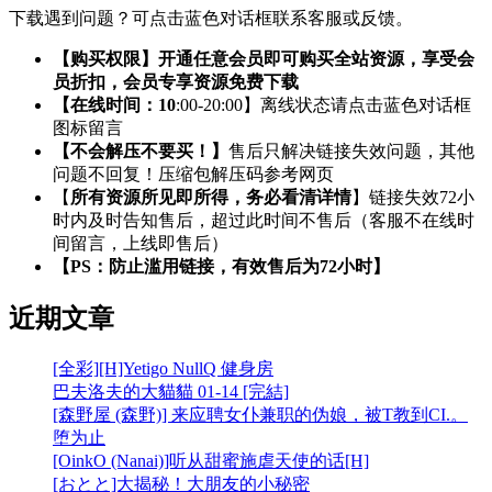
下载遇到问题？可点击蓝色对话框联系客服或反馈。
【购买权限】开通任意会员即可购买全站资源，享受会
员折扣，会员专享资源免费下载
【在线时间：10
:00-20:00】离线状态请点击蓝色对话框
图标留言
【不会解压不要买！】
售后只解决链接失效问题，其他
问题不回复！压缩包解压码参考网页
【
所有资源所见即所得，务必看清详情
】链接失效72小
时内及时告知售后，超过此时间不售后（客服不在线时
间留言，上线即售后）
【PS：防止滥用链接，有效售后为72小时】
近期文章
[全彩][H]Yetigo NullQ 健身房
巴夫洛夫的大貓貓 01-14 [完結]
[森野屋 (森野)] 来应聘女仆兼职的伪娘，被T教到CI.。
堕为止
[OinkO (Nanai)]听从甜蜜施虐天使的话[H]
[おとと]大揭秘！大朋友的小秘密