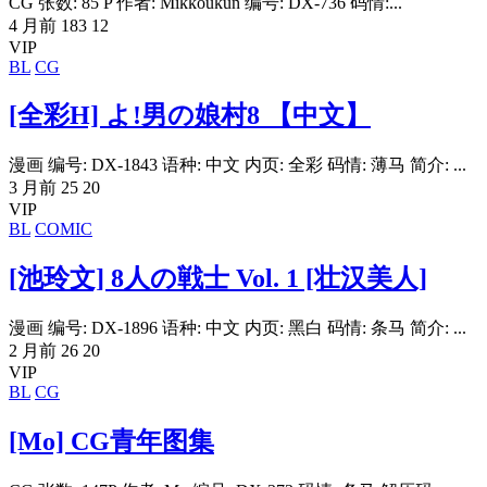
CG 张数: 85 P 作者: Mikkoukun 编号: DX-736 码情:...
4 月前
183
12
VIP
BL
CG
[全彩H] よ!男の娘村8 【中文】
漫画 编号: DX-1843 语种: 中文 内页: 全彩 码情: 薄马 简介: ...
3 月前
25
20
VIP
BL
COMIC
[池玲文] 8人の戦士 Vol. 1 [壮汉美人]
漫画 编号: DX-1896 语种: 中文 内页: 黑白 码情: 条马 简介: ...
2 月前
26
20
VIP
BL
CG
[Mo] CG青年图集