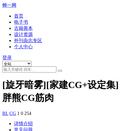
蝉一网
首页
电子书
古籍善本
设计资源
外刊杂志专区
个人中心
登录
[旋牙暗雾][家建CG+设定集]
胖熊CG筋肉
BL
CG
1
0
254
详情介绍
常见问题