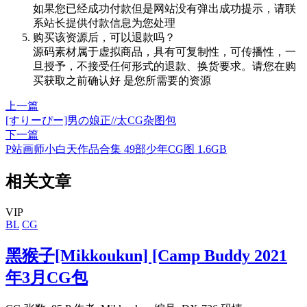
如果您已经成功付款但是网站没有弹出成功提示，请联
系站长提供付款信息为您处理
购买该资源后，可以退款吗？
源码素材属于虚拟商品，具有可复制性，可传播性，一
旦授予，不接受任何形式的退款、换货要求。请您在购
买获取之前确认好 是您所需要的资源
上一篇
[すりーぴー]男の娘正//太CG杂图包
下一篇
P站画师小白天作品合集 49部少年CG图 1.6GB
相关文章
VIP
BL
CG
黑猴子[Mikkoukun] [Camp Buddy 2021
年3月CG包