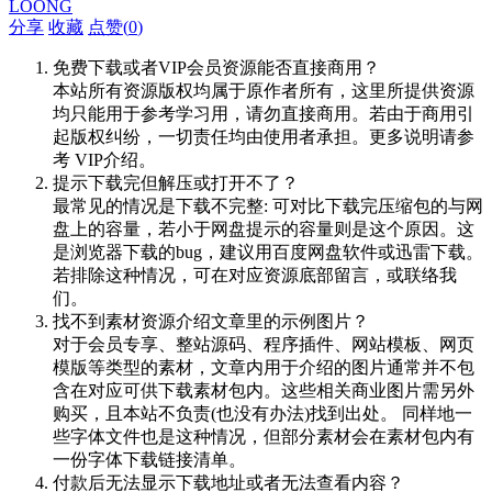
LOONG
分享
收藏
点赞(
0
)
免费下载或者VIP会员资源能否直接商用？
本站所有资源版权均属于原作者所有，这里所提供资源
均只能用于参考学习用，请勿直接商用。若由于商用引
起版权纠纷，一切责任均由使用者承担。更多说明请参
考 VIP介绍。
提示下载完但解压或打开不了？
最常见的情况是下载不完整: 可对比下载完压缩包的与网
盘上的容量，若小于网盘提示的容量则是这个原因。这
是浏览器下载的bug，建议用百度网盘软件或迅雷下载。
若排除这种情况，可在对应资源底部留言，或联络我
们。
找不到素材资源介绍文章里的示例图片？
对于会员专享、整站源码、程序插件、网站模板、网页
模版等类型的素材，文章内用于介绍的图片通常并不包
含在对应可供下载素材包内。这些相关商业图片需另外
购买，且本站不负责(也没有办法)找到出处。 同样地一
些字体文件也是这种情况，但部分素材会在素材包内有
一份字体下载链接清单。
付款后无法显示下载地址或者无法查看内容？