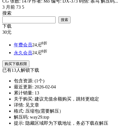
CG 张数: 147P 作者: Mo 编号: DX-373 码情: 条马 解压码...
3 月前
73
5
搜索
搜索
下载
30
元
8折
年费会员
24
元
8折
永久会员
24
元
购买下载权限
已有
13
人解锁下载
包含资源:
(1个)
最近更新:
2026-02-04
累计销量:
13
关于购买:
建议充值余额购买，跳转更稳定
详情:
见文章
格式:
压缩包(需要解压）
解压码:
way29.top
提示:
隐藏区域即为下载地址，务必下载在解压