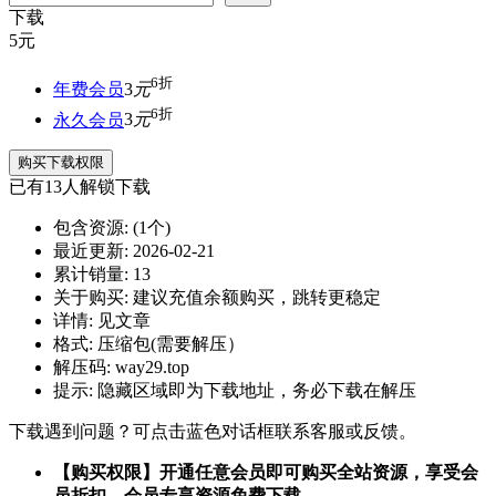
下载
5
元
6折
年费会员
3
元
6折
永久会员
3
元
购买下载权限
已有
13
人解锁下载
包含资源:
(1个)
最近更新:
2026-02-21
累计销量:
13
关于购买:
建议充值余额购买，跳转更稳定
详情:
见文章
格式:
压缩包(需要解压）
解压码:
way29.top
提示:
隐藏区域即为下载地址，务必下载在解压
下载遇到问题？可点击蓝色对话框联系客服或反馈。
【购买权限】开通任意会员即可购买全站资源，享受会
员折扣，会员专享资源免费下载