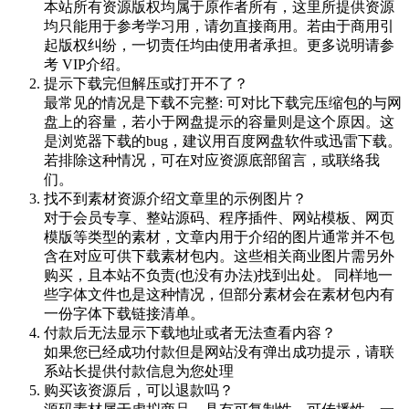
本站所有资源版权均属于原作者所有，这里所提供资源
均只能用于参考学习用，请勿直接商用。若由于商用引
起版权纠纷，一切责任均由使用者承担。更多说明请参
考 VIP介绍。
提示下载完但解压或打开不了？
最常见的情况是下载不完整: 可对比下载完压缩包的与网
盘上的容量，若小于网盘提示的容量则是这个原因。这
是浏览器下载的bug，建议用百度网盘软件或迅雷下载。
若排除这种情况，可在对应资源底部留言，或联络我
们。
找不到素材资源介绍文章里的示例图片？
对于会员专享、整站源码、程序插件、网站模板、网页
模版等类型的素材，文章内用于介绍的图片通常并不包
含在对应可供下载素材包内。这些相关商业图片需另外
购买，且本站不负责(也没有办法)找到出处。 同样地一
些字体文件也是这种情况，但部分素材会在素材包内有
一份字体下载链接清单。
付款后无法显示下载地址或者无法查看内容？
如果您已经成功付款但是网站没有弹出成功提示，请联
系站长提供付款信息为您处理
购买该资源后，可以退款吗？