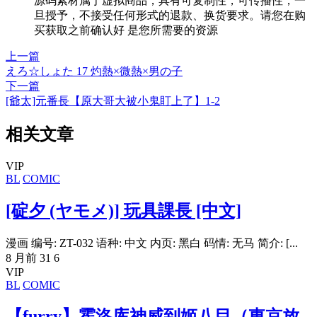
源码素材属于虚拟商品，具有可复制性，可传播性，一
旦授予，不接受任何形式的退款、换货要求。请您在购
买获取之前确认好 是您所需要的资源
上一篇
えろ☆しょた 17 灼熱×微熱×男の子
下一篇
[爺太]元番長【原大哥大被小鬼盯上了】1-2
相关文章
VIP
BL
COMIC
[碇夕 (ヤモメ)] 玩具課長 [中文]
漫画 编号: ZT-032 语种: 中文 内页: 黑白 码情: 无马 简介: [...
8 月前
31
6
VIP
BL
COMIC
【furry】霍洛库神威到姬八目（東京放