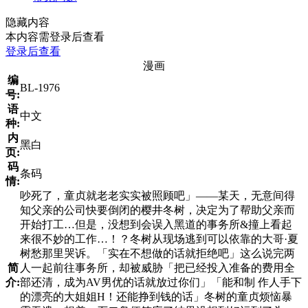
隐藏内容
本内容需登录后查看
登录后查看
漫画
编
BL-1976
号:
语
中文
种:
内
黑白
页:
码
条码
情:
吵死了，童贞就老老实实被照顾吧」——某天，无意间得
知父亲的公司快要倒闭的樱井冬树，决定为了帮助父亲而
开始打工…但是，没想到会误入黑道的事务所&撞上看起
来很不妙的工作…！？冬树从现场逃到可以依靠的大哥·夏
树愁那里哭诉。「实在不想做的话就拒绝吧」这么说完两
简
人一起前往事务所，却被威胁「把已经投入准备的费用全
介:
部还清，成为AV男优的话就放过你们」「能和制 作人手下
的漂亮的大姐姐H！还能挣到钱的话」冬树的童贞烦恼暴