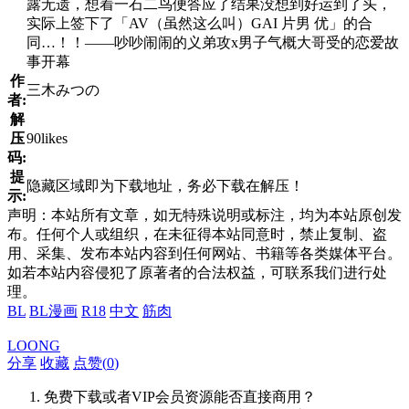
露无遗，想着一石二鸟便答应了结果没想到好运到了头，
实际上签下了「AV（虽然这么叫）GAI 片男 优」的合
同…！！——吵吵闹闹的义弟攻x男子气概大哥受的恋爱故
事开幕
作
三木みつの
者:
解
压
90likes
码:
提
隐藏区域即为下载地址，务必下载在解压！
示:
声明：本站所有文章，如无特殊说明或标注，均为本站原创发
布。任何个人或组织，在未征得本站同意时，禁止复制、盗
用、采集、发布本站内容到任何网站、书籍等各类媒体平台。
如若本站内容侵犯了原著者的合法权益，可联系我们进行处
理。
BL
BL漫画
R18
中文
筋肉
LOONG
分享
收藏
点赞(
0
)
免费下载或者VIP会员资源能否直接商用？