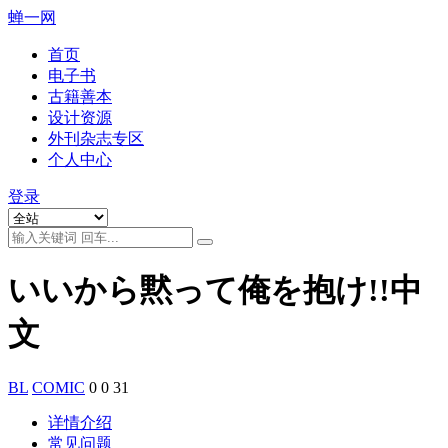
蝉一网
首页
电子书
古籍善本
设计资源
外刊杂志专区
个人中心
登录
いいから黙って俺を抱け!!中
文
BL
COMIC
0
0
31
详情介绍
常见问题