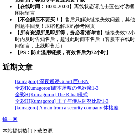
【在线时间：10
:00-20:00】离线状态请点击蓝色对话框
图标留言
【不会解压不要买！】
售后只解决链接失效问题，其他
问题不回复！压缩包解压码参考网页
【
所有资源所见即所得，务必看清详情
】链接失效72小
时内及时告知售后，超过此时间不售后（客服不在线时
间留言，上线即售后）
【PS：防止滥用链接，有效售后为72小时】
近期文章
[kumagoro] 深夜巡逻Guard 巨GEN
全彩[Kumagorou]旗本屋敷の色欲魔1-3
全彩H[Kumagorou] The Ritual儀式
全彩H[Kumagorou] 王子与侍从阿努比斯1-3
[kumagoro] A man from a security company 体格差
蝉一网
本站提供热门下载资源