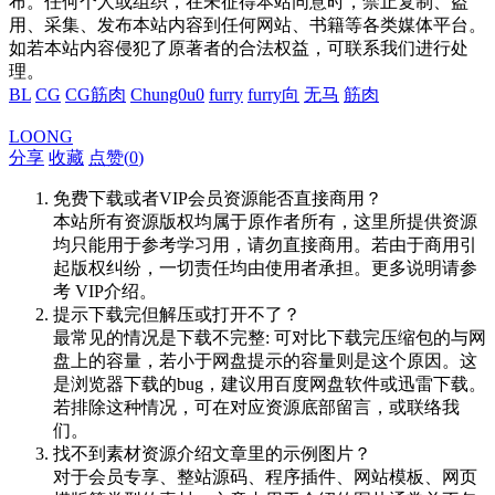
布。任何个人或组织，在未征得本站同意时，禁止复制、盗
用、采集、发布本站内容到任何网站、书籍等各类媒体平台。
如若本站内容侵犯了原著者的合法权益，可联系我们进行处
理。
BL
CG
CG筋肉
Chung0u0
furry
furry向
无马
筋肉
LOONG
分享
收藏
点赞(
0
)
免费下载或者VIP会员资源能否直接商用？
本站所有资源版权均属于原作者所有，这里所提供资源
均只能用于参考学习用，请勿直接商用。若由于商用引
起版权纠纷，一切责任均由使用者承担。更多说明请参
考 VIP介绍。
提示下载完但解压或打开不了？
最常见的情况是下载不完整: 可对比下载完压缩包的与网
盘上的容量，若小于网盘提示的容量则是这个原因。这
是浏览器下载的bug，建议用百度网盘软件或迅雷下载。
若排除这种情况，可在对应资源底部留言，或联络我
们。
找不到素材资源介绍文章里的示例图片？
对于会员专享、整站源码、程序插件、网站模板、网页