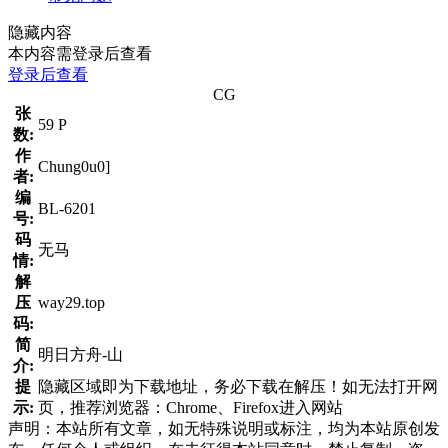
隐藏内容
本内容需登录后查看
登录后查看
CG
张
59 P
数:
作
Chung0u0]
者:
编
BL-6201
号:
码
无马
情:
解
压
way29.top
码:
简
明日方舟-山
介:
提
隐藏区域即为下载地址，务必下载在解压！如无法打开网
示:
页，推荐浏览器：Chrome、Firefox进入网站
声明：本站所有文章，如无特殊说明或标注，均为本站原创发