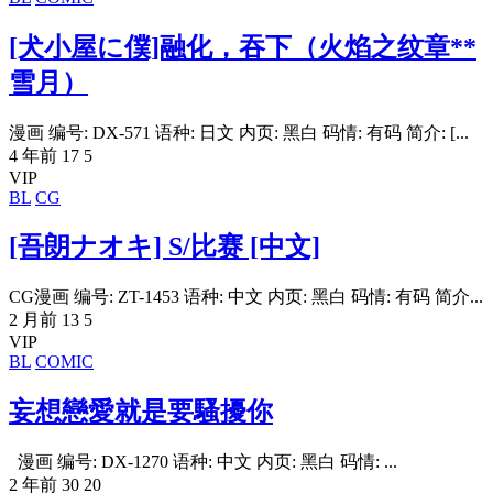
[犬小屋に僕]融化，吞下（火焰之纹章**
雪月）
漫画 编号: DX-571 语种: 日文 内页: 黑白 码情: 有码 简介: [...
4 年前
17
5
VIP
BL
CG
[吾朗ナオキ] S/比赛 [中文]
CG漫画 编号: ZT-1453 语种: 中文 内页: 黑白 码情: 有码 简介...
2 月前
13
5
VIP
BL
COMIC
妄想戀愛就是要騷擾你
漫画 编号: DX-1270 语种: 中文 内页: 黑白 码情: ...
2 年前
30
20