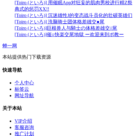
[Toiro (といろ)] 用催眠App对狂妄的肌肉男校进行精Z祭
典式的惩罚XX!!
[Toiro (といろ)] 沉迷雄性J的变态战斗员化的壮硕英雄们
[Toiro (といろ)] 洗脑骑士团体格差雄交●尾
[Toiro (といろ)]巨根兽人与騎士の体格差雄交//尾
[Toiro (といろ)]催○快楽交尾地獄 ー欢迎来到ポ教ー
蝉一网
本站提供热门下载资源
快速导航
个人中心
标签云
网址导航
关于本站
VIP介绍
客服咨询
推广计划