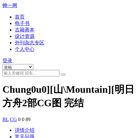
蝉一网
首页
电子书
古籍善本
设计资源
外刊杂志专区
个人中心
登录
Chung0u0][山\Mountain][明日
方舟2部CG图 完结
BL
CG
0
0
89
详情介绍
常见问题