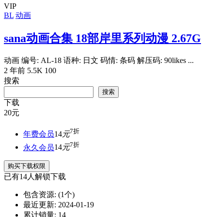
VIP
BL
动画
sana动画合集 18部岸里系列动漫 2.67G
动画 编号: AL-18 语种: 日文 码情: 条码 解压码: 90likes ...
2 年前
5.5K
100
搜索
搜索
下载
20
元
7折
年费会员
14
元
7折
永久会员
14
元
购买下载权限
已有
14
人解锁下载
包含资源:
(1个)
最近更新:
2024-01-19
累计销量:
14