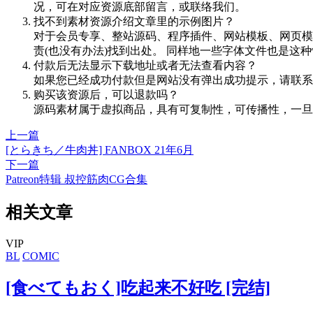
况，可在对应资源底部留言，或联络我们。
找不到素材资源介绍文章里的示例图片？
对于会员专享、整站源码、程序插件、网站模板、网页模
责(也没有办法)找到出处。 同样地一些字体文件也是这
付款后无法显示下载地址或者无法查看内容？
如果您已经成功付款但是网站没有弹出成功提示，请联系
购买该资源后，可以退款吗？
源码素材属于虚拟商品，具有可复制性，可传播性，一旦
上一篇
[とらきち／牛肉丼] FANBOX 21年6月
下一篇
Patreon特辑 叔控筋肉CG合集
相关文章
VIP
BL
COMIC
[食べてもおく]吃起来不好吃 [完结]