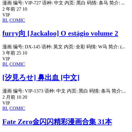
漫画 编号: VIP-727 语种: 中文 内页: 黑白 码情: 条马 简介: ...
2 年前
27
10
VIP
BL
COMIC
furry向 [Jackaloo] O estágio volume 2
漫画 编号: DX-145 语种: 英文 内页: 全彩 码情: W马 简介: (...
3 年前
25
10
VIP
BL
COMIC
[汐見ろせ] 鼻出血 [中文]
漫画 编号: VIP-1373 语种: 中文 内页: 黑白 码情: 条马 简介:...
2 月前
10
20
VIP
BL
COMIC
Fate Zero金闪闪精彩漫画合集 31本