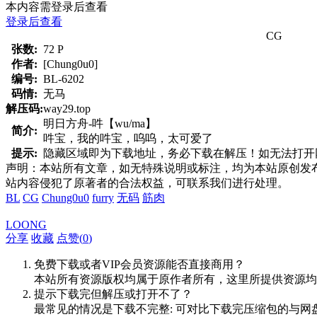
本内容需登录后查看
登录后查看
CG
张数:
72 P
作者:
[Chung0u0]
编号:
BL-6202
码情:
无马
解压码:
way29.top
明日方舟-吽【wu/ma】
简介:
吽宝，我的吽宝，呜呜，太可爱了
提示:
隐藏区域即为下载地址，务必下载在解压！如无法打开网页，
声明：本站所有文章，如无特殊说明或标注，均为本站原创发
站内容侵犯了原著者的合法权益，可联系我们进行处理。
BL
CG
Chung0u0
furry
无码
筋肉
LOONG
分享
收藏
点赞(
0
)
免费下载或者VIP会员资源能否直接商用？
本站所有资源版权均属于原作者所有，这里所提供资源均
提示下载完但解压或打开不了？
最常见的情况是下载不完整: 可对比下载完压缩包的与网