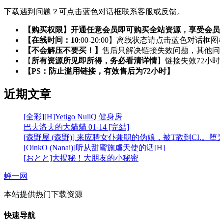
下载遇到问题？可点击蓝色对话框联系客服或反馈。
【购买权限】开通任意会员即可购买全站资源，享受会员
【在线时间：10
:00-20:00】离线状态请点击蓝色对话框
【不会解压不要买！】
售后只解决链接失效问题，其他问
【
所有资源所见即所得，务必看清详情
】链接失效72小
【PS：防止滥用链接，有效售后为72小时】
近期文章
[全彩][H]Yetigo NullQ 健身房
巴夫洛夫的大貓貓 01-14 [完結]
[森野屋 (森野)] 来应聘女仆兼职的伪娘，被T教到CI.。
[OinkO (Nanai)]听从甜蜜施虐天使的话[H]
[おとと]大揭秘！大朋友的小秘密
蝉一网
本站提供热门下载资源
快速导航