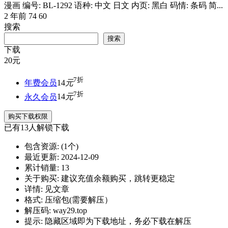
漫画 编号: BL-1292 语种: 中文 日文 内页: 黑白 码情: 条码 简...
2 年前
74
60
搜索
搜索
下载
20
元
7折
年费会员
14
元
7折
永久会员
14
元
购买下载权限
已有
13
人解锁下载
包含资源:
(1个)
最近更新:
2024-12-09
累计销量:
13
关于购买:
建议充值余额购买，跳转更稳定
详情:
见文章
格式:
压缩包(需要解压）
解压码:
way29.top
提示:
隐藏区域即为下载地址，务必下载在解压