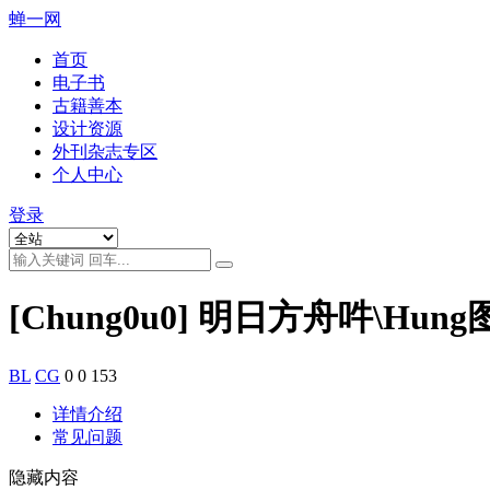
蝉一网
首页
电子书
古籍善本
设计资源
外刊杂志专区
个人中心
登录
[Chung0u0] 明日方舟吽\Hun
BL
CG
0
0
153
详情介绍
常见问题
隐藏内容