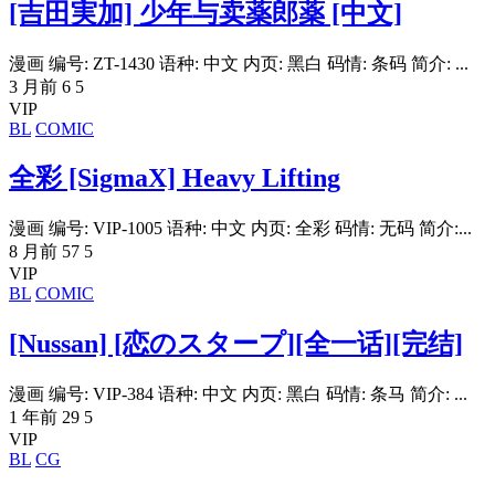
[吉田実加] 少年与卖薬郎薬 [中文]
漫画 编号: ZT-1430 语种: 中文 内页: 黑白 码情: 条码 简介: ...
3 月前
6
5
VIP
BL
COMIC
全彩 [SigmaX] Heavy Lifting
漫画 编号: VIP-1005 语种: 中文 内页: 全彩 码情: 无码 简介:...
8 月前
57
5
VIP
BL
COMIC
[Nussan] [恋のスタープ][全一话][完结]
漫画 编号: VIP-384 语种: 中文 内页: 黑白 码情: 条马 简介: ...
1 年前
29
5
VIP
BL
CG