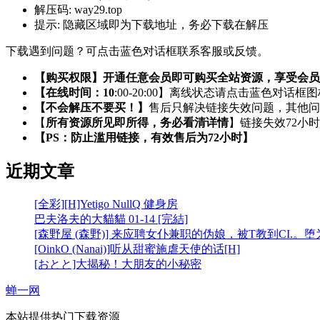
解压码:
way29.top
提示:
隐藏区域即为下载地址，务必下载在解压
下载遇到问题？可点击蓝色对话框联系客服或反馈。
【购买权限】开通任意会员即可购买全站资源，享受会员
【在线时间：10
:00-20:00】离线状态请点击蓝色对话框
【不会解压不要买！】
售后只解决链接失效问题，其他问
【
所有资源所见即所得，务必看清详情
】链接失效72小
【PS：防止滥用链接，有效售后为72小时】
近期文章
[全彩][H]Yetigo NullQ 健身房
巴夫洛夫的大貓貓 01-14 [完結]
[森野屋 (森野)] 来应聘女仆兼职的伪娘，被T教到CI.。
[OinkO (Nanai)]听从甜蜜施虐天使的话[H]
[おとと]大揭秘！大朋友的小秘密
蝉一网
本站提供热门下载资源