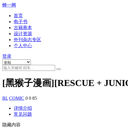
蝉一网
首页
电子书
古籍善本
设计资源
外刊杂志专区
个人中心
登录
[黑猴子漫画][RESCUE + JUNI
BL
COMIC
0
0
85
详情介绍
常见问题
隐藏内容