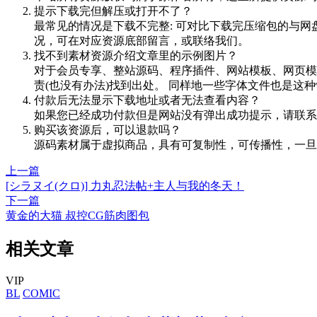
提示下载完但解压或打开不了？
最常见的情况是下载不完整: 可对比下载完压缩包的与网
况，可在对应资源底部留言，或联络我们。
找不到素材资源介绍文章里的示例图片？
对于会员专享、整站源码、程序插件、网站模板、网页模
责(也没有办法)找到出处。 同样地一些字体文件也是这
付款后无法显示下载地址或者无法查看内容？
如果您已经成功付款但是网站没有弹出成功提示，请联系
购买该资源后，可以退款吗？
源码素材属于虚拟商品，具有可复制性，可传播性，一旦
上一篇
[シラヌイ(クロ)] 力丸忍法帖+主人与我的冬天！
下一篇
黄金的大猫 叔控CG筋肉图包
相关文章
VIP
BL
COMIC