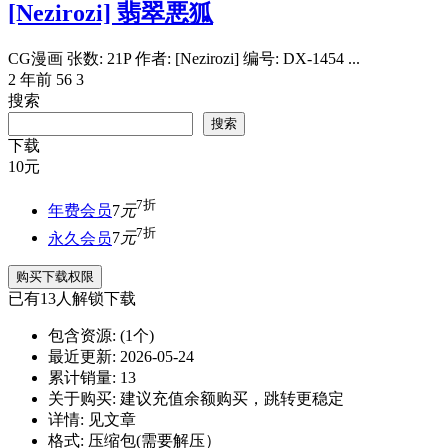
[Nezirozi] 翡翠悪狐
CG漫画 张数: 21P 作者: [Nezirozi] 编号: DX-1454 ...
2 年前
56
3
搜索
搜索
下载
10
元
7折
年费会员
7
元
7折
永久会员
7
元
购买下载权限
已有
13
人解锁下载
包含资源:
(1个)
最近更新:
2026-05-24
累计销量:
13
关于购买:
建议充值余额购买，跳转更稳定
详情:
见文章
格式:
压缩包(需要解压）