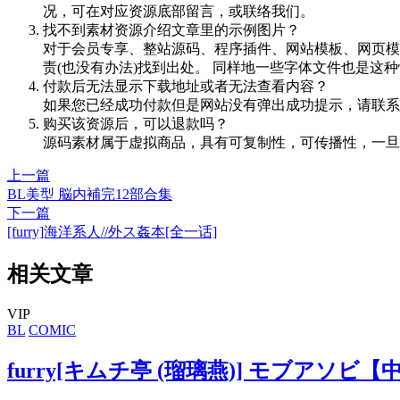
况，可在对应资源底部留言，或联络我们。
找不到素材资源介绍文章里的示例图片？
对于会员专享、整站源码、程序插件、网站模板、网页模
责(也没有办法)找到出处。 同样地一些字体文件也是这
付款后无法显示下载地址或者无法查看内容？
如果您已经成功付款但是网站没有弹出成功提示，请联系
购买该资源后，可以退款吗？
源码素材属于虚拟商品，具有可复制性，可传播性，一旦
上一篇
BL美型 脳内補完12部合集
下一篇
[furry]海洋系人//外ス姦本[全一话]
相关文章
VIP
BL
COMIC
furry[キムチ亭 (瑠璃燕)] モブアソビ【