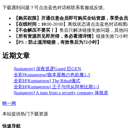
下载遇到问题？可点击蓝色对话框联系客服或反馈。
【购买权限】开通任意会员即可购买全站资源，享受会员
【在线时间：10
:00-20:00】离线状态请点击蓝色对话框
【不会解压不要买！】
售后只解决链接失效问题，其他问
【
所有资源所见即所得，务必看清详情
】链接失效72小
【PS：防止滥用链接，有效售后为72小时】
近期文章
[kumagoro] 深夜巡逻Guard 巨GEN
全彩[Kumagorou]旗本屋敷の色欲魔1-3
全彩H[Kumagorou] The Ritual儀式
全彩H[Kumagorou] 王子与侍从阿努比斯1-3
[kumagoro] A man from a security company 体格差
蝉一网
本站提供热门下载资源
快速导航