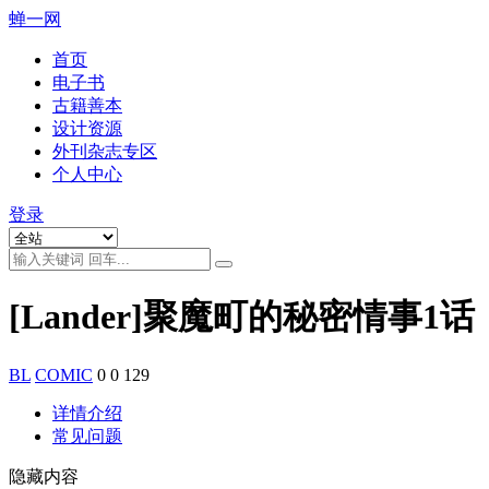
蝉一网
首页
电子书
古籍善本
设计资源
外刊杂志专区
个人中心
登录
[Lander]聚魔町的秘密情事1话
BL
COMIC
0
0
129
详情介绍
常见问题
隐藏内容