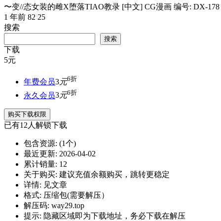
〜变//态女装的雌X堕落TIAO教录 [中文] CG漫画 编号: DX-178 .
1 年前
82
25
搜索
搜索
下载
5
元
6折
年费会员
3
元
6折
永久会员
3
元
购买下载权限
已有
12
人解锁下载
包含资源:
(1个)
最近更新:
2026-04-02
累计销量:
12
关于购买:
建议充值余额购买，跳转更稳定
详情:
见文章
格式:
压缩包(需要解压）
解压码:
way29.top
提示:
隐藏区域即为下载地址，务必下载在解压