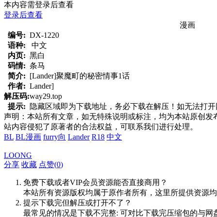
本内容需登录后查看
登录后查看
漫画
编号:
DX-1220
语种:
中文
内页:
黑白
码情:
条马
简介:
[Lander]聚魔町的秘密情事1话
作者:
Lander]
解压码:
way29.top
提示:
隐藏区域即为下载地址，务必下载在解压！如无法打开网页，
声明：本站所有文章，如无特殊说明或标注，均为本站原创发
站内容侵犯了原著者的合法权益，可联系我们进行处理。
BL
BL漫画
furry向
Lander
R18
中文
LOONG
分享
收藏
点赞(
0
)
免费下载或者VIP会员资源能否直接商用？
本站所有资源版权均属于原作者所有，这里所提供资源均
提示下载完但解压或打开不了？
最常见的情况是下载不完整: 可对比下载完压缩包的与网