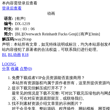
本内容需登录后查看
登录后查看
动画
语言:
[有声]
编号:
DX-1219
时长:
00：03：06
简介:
[BL][Overwatch Reinhardt Fucks Genji] [有声][3min]
解压码:
way29.top
声明：本站所有文章，如无特殊说明或标注，均为本站原创发
站内容侵犯了原著者的合法权益，可联系我们进行处理。
BL
BL动画
R18
LOONG
分享
收藏
点赞(
0
)
免费下载或者VIP会员资源能否直接商用？
本站所有资源版权均属于原作者所有，这里所提供资源均
提示下载完但解压或打开不了？
最常见的情况是下载不完整: 可对比下载完压缩包的与网
况，可在对应资源底部留言，或联络我们。
找不到素材资源介绍文章里的示例图片？
对于会员专享、整站源码、程序插件、网站模板、网页模