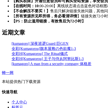
【购买权限】开通任意会员即可购买全站资源，享受会员
【在线时间：10
:00-20:00】离线状态请点击蓝色对话框
【不会解压不要买！】
售后只解决链接失效问题，其他问
【
所有资源所见即所得，务必看清详情
】链接失效72小
【PS：防止滥用链接，有效售后为72小时】
近期文章
[kumagoro] 深夜巡逻Guard 巨GEN
全彩[Kumagorou]旗本屋敷の色欲魔1-3
全彩H[Kumagorou] The Ritual儀式
全彩H[Kumagorou] 王子与侍从阿努比斯1-3
[kumagoro] A man from a security company 体格差
蝉一网
本站提供热门下载资源
快速导航
个人中心
标签云