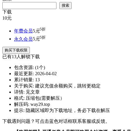
搜索
下载
10
元
5折
年费会员
5
元
5折
永久会员
5
元
购买下载权限
已有
13
人解锁下载
包含资源:
(1个)
最近更新:
2026-04-02
累计销量:
13
关于购买:
建议充值余额购买，跳转更稳定
详情:
见文章
格式:
压缩包(需要解压）
解压码:
way29.top
提示:
隐藏区域即为下载地址，务必下载在解压
下载遇到问题？可点击蓝色对话框联系客服或反馈。