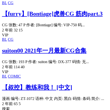
BL
CG
【furry】[Bontiage]虎兽CG 筋肉part.3
CG 张数: 47 P 作者: [Bontiage] 编号: VIP-750 码...
2 年前
32
15
VIP
BL
CG
suiton00 2021年一月最新CG合集
CG 张数: 193 P 作者: suiton 编号: DX-377 码情: 无...
2 年前
114
40
VIP
BL
COMIC
【叔控】教练和我！ [中文]
漫画 编号: ZT-1072 语种: 中文 内页: 黑白 码情: 条码 简介: ...
2 年前
65
5
搜索