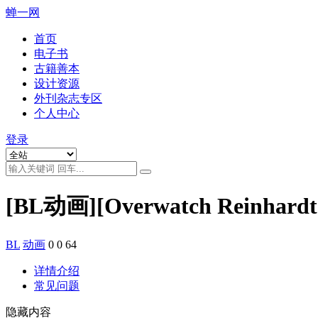
蝉一网
首页
电子书
古籍善本
设计资源
外刊杂志专区
个人中心
登录
[BL动画][Overwatch Reinhardt
BL
动画
0
0
64
详情介绍
常见问题
隐藏内容