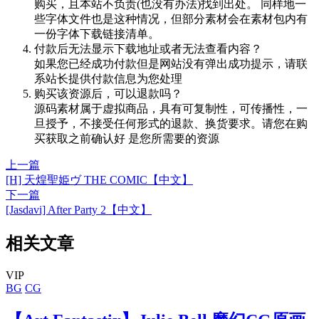
购买，且本站不负责(也没有办法)找到出处。 同样地一
些字体文件也是这种情况，但部分素材会在素材包内有
一份字体下载链接清单。
付款后无法显示下载地址或者无法查看内容？
如果您已经成功付款但是网站没有弹出成功提示，请联
系站长提供付款信息为您处理
购买该资源后，可以退款吗？
源码素材属于虚拟商品，具有可复制性，可传播性，一
旦授予，不接受任何形式的退款、换货要求。请您在购
买获取之前确认好 是您所需要的资源
上一篇
[H] 天煌聖姫ヴ THE COMIC【中文】
下一篇
[Jasdavi] After Party 2【中文】
相关文章
VIP
BG
CG