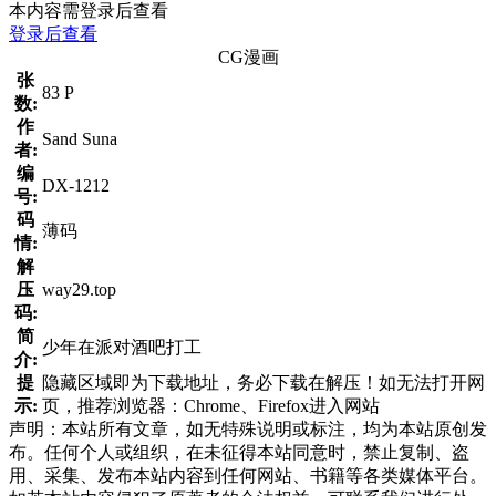
本内容需登录后查看
登录后查看
CG漫画
张
83 P
数:
作
Sand Suna
者:
编
DX-1212
号:
码
薄码
情:
解
压
way29.top
码:
简
少年在派对酒吧打工
介:
提
隐藏区域即为下载地址，务必下载在解压！如无法打开网
示:
页，推荐浏览器：Chrome、Firefox进入网站
声明：本站所有文章，如无特殊说明或标注，均为本站原创发
布。任何个人或组织，在未征得本站同意时，禁止复制、盗
用、采集、发布本站内容到任何网站、书籍等各类媒体平台。