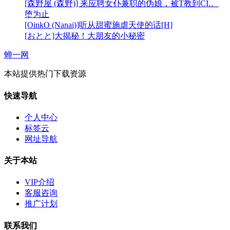
[森野屋 (森野)] 来应聘女仆兼职的伪娘，被T教到CI.。
堕为止
[OinkO (Nanai)]听从甜蜜施虐天使的话[H]
[おとと]大揭秘！大朋友的小秘密
蝉一网
本站提供热门下载资源
快速导航
个人中心
标签云
网址导航
关于本站
VIP介绍
客服咨询
推广计划
联系我们