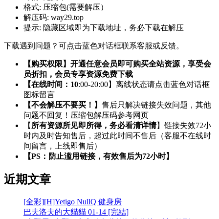
格式:
压缩包(需要解压）
解压码:
way29.top
提示:
隐藏区域即为下载地址，务必下载在解压
下载遇到问题？可点击蓝色对话框联系客服或反馈。
【购买权限】开通任意会员即可购买全站资源，享受会
员折扣，会员专享资源免费下载
【在线时间：10
:00-20:00】离线状态请点击蓝色对话框
图标留言
【不会解压不要买！】
售后只解决链接失效问题，其他
问题不回复！压缩包解压码参考网页
【
所有资源所见即所得，务必看清详情
】链接失效72小
时内及时告知售后，超过此时间不售后（客服不在线时
间留言，上线即售后）
【PS：防止滥用链接，有效售后为72小时】
近期文章
[全彩][H]Yetigo NullQ 健身房
巴夫洛夫的大貓貓 01-14 [完結]