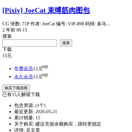
[Pixiv] JoeCat 束缚筋肉图包
CG 张数: 71P 作者: JoeCat 编号: VIP-898 码情: 条马...
2 年前
89
15
搜索
搜索
下载
15
元
8折
年费会员
12
元
8折
永久会员
12
元
购买下载权限
已有
15
人解锁下载
包含资源:
(1个)
最近更新:
2026-05-21
累计销量:
15
关于购买:
建议充值余额购买，跳转更稳定
详情:
见文章