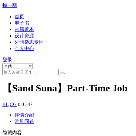
蝉一网
首页
电子书
古籍善本
设计资源
外刊杂志专区
个人中心
登录
【Sand Suna】Part-Time Job
BL
CG
0
0
347
详情介绍
常见问题
隐藏内容