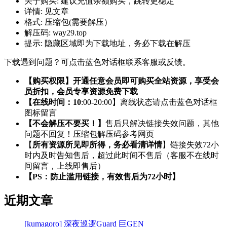
关于购买:
建议充值余额购买，跳转更稳定
详情:
见文章
格式:
压缩包(需要解压）
解压码:
way29.top
提示:
隐藏区域即为下载地址，务必下载在解压
下载遇到问题？可点击蓝色对话框联系客服或反馈。
【购买权限】开通任意会员即可购买全站资源，享受会
员折扣，会员专享资源免费下载
【在线时间：10
:00-20:00】离线状态请点击蓝色对话框
图标留言
【不会解压不要买！】
售后只解决链接失效问题，其他
问题不回复！压缩包解压码参考网页
【
所有资源所见即所得，务必看清详情
】链接失效72小
时内及时告知售后，超过此时间不售后（客服不在线时
间留言，上线即售后）
【PS：防止滥用链接，有效售后为72小时】
近期文章
[kumagoro] 深夜巡逻Guard 巨GEN