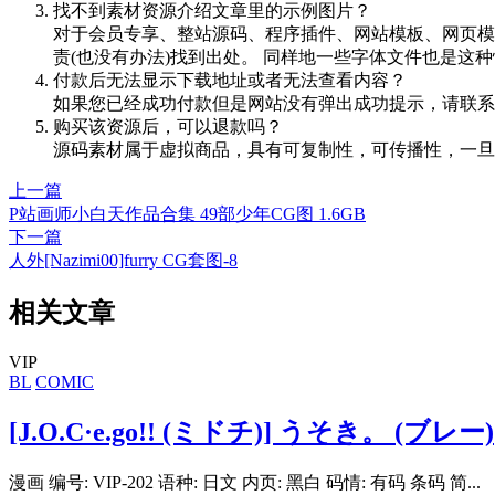
找不到素材资源介绍文章里的示例图片？
对于会员专享、整站源码、程序插件、网站模板、网页模
责(也没有办法)找到出处。 同样地一些字体文件也是这
付款后无法显示下载地址或者无法查看内容？
如果您已经成功付款但是网站没有弹出成功提示，请联系
购买该资源后，可以退款吗？
源码素材属于虚拟商品，具有可复制性，可传播性，一旦
上一篇
P站画师小白天作品合集 49部少年CG图 1.6GB
下一篇
人外[Nazimi00]furry CG套图-8
相关文章
VIP
BL
COMIC
[J.O.C·e.go!! (ミドチ)] うそき。 (ブレー)
漫画 编号: VIP-202 语种: 日文 内页: 黑白 码情: 有码 条码 简...