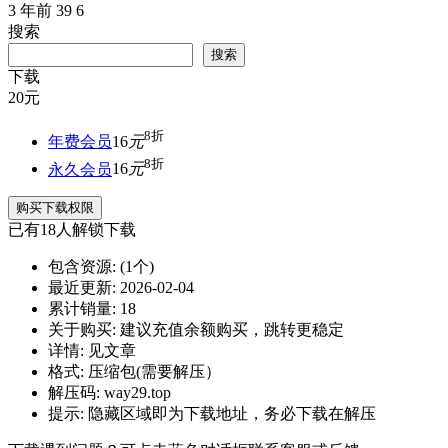
3 年前
39
6
搜索
搜索
下载
20
元
8折
年费会员
16
元
8折
永久会员
16
元
购买下载权限
已有
18
人解锁下载
包含资源:
(1个)
最近更新:
2026-02-04
累计销量:
18
关于购买:
建议充值余额购买，跳转更稳定
详情:
见文章
格式:
压缩包(需要解压）
解压码:
way29.top
提示:
隐藏区域即为下载地址，务必下载在解压