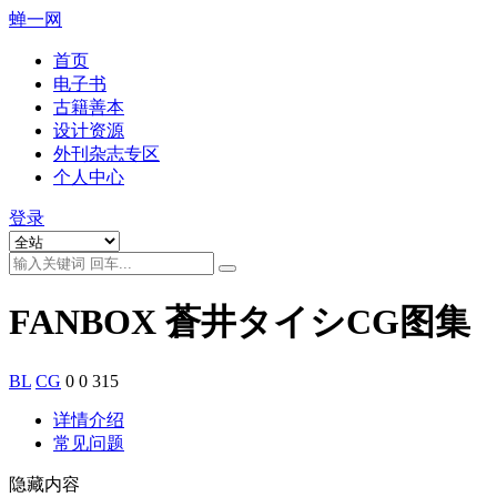
蝉一网
首页
电子书
古籍善本
设计资源
外刊杂志专区
个人中心
登录
FANBOX 蒼井タイシCG图集
BL
CG
0
0
315
详情介绍
常见问题
隐藏内容