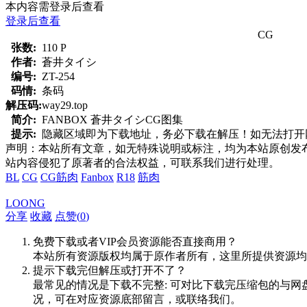
本内容需登录后查看
登录后查看
CG
张数:
110 P
作者:
蒼井タイシ
编号:
ZT-254
码情:
条码
解压码:
way29.top
简介:
FANBOX 蒼井タイシCG图集
提示:
隐藏区域即为下载地址，务必下载在解压！如无法打开网页，
声明：本站所有文章，如无特殊说明或标注，均为本站原创发
站内容侵犯了原著者的合法权益，可联系我们进行处理。
BL
CG
CG筋肉
Fanbox
R18
筋肉
LOONG
分享
收藏
点赞(
0
)
免费下载或者VIP会员资源能否直接商用？
本站所有资源版权均属于原作者所有，这里所提供资源均
提示下载完但解压或打开不了？
最常见的情况是下载不完整: 可对比下载完压缩包的与网
况，可在对应资源底部留言，或联络我们。