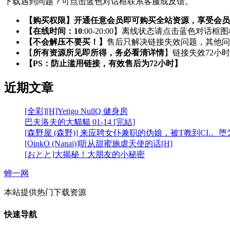
下载遇到问题？可点击蓝色对话框联系客服或反馈。
【购买权限】开通任意会员即可购买全站资源，享受会员
【在线时间：10
:00-20:00】离线状态请点击蓝色对话框
【不会解压不要买！】
售后只解决链接失效问题，其他问
【
所有资源所见即所得，务必看清详情
】链接失效72小
【PS：防止滥用链接，有效售后为72小时】
近期文章
[全彩][H]Yetigo NullQ 健身房
巴夫洛夫的大貓貓 01-14 [完結]
[森野屋 (森野)] 来应聘女仆兼职的伪娘，被T教到CI.。
[OinkO (Nanai)]听从甜蜜施虐天使的话[H]
[おとと]大揭秘！大朋友的小秘密
蝉一网
本站提供热门下载资源
快速导航