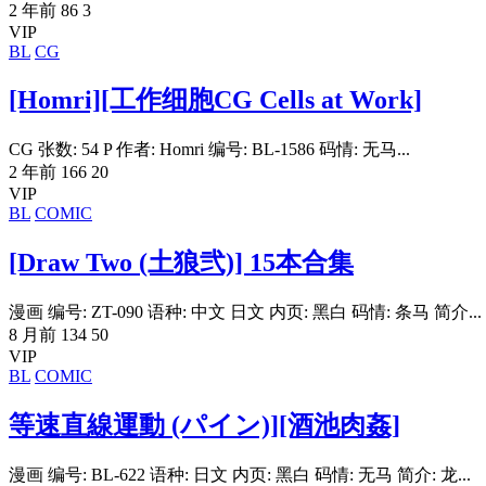
2 年前
86
3
VIP
BL
CG
[Homri][工作细胞CG Cells at Work]
CG 张数: 54 P 作者: Homri 编号: BL-1586 码情: 无马...
2 年前
166
20
VIP
BL
COMIC
[Draw Two (土狼弐)] 15本合集
漫画 编号: ZT-090 语种: 中文 日文 内页: 黑白 码情: 条马 简介...
8 月前
134
50
VIP
BL
COMIC
等速直線運動 (パイン)][酒池肉姦]
漫画 编号: BL-622 语种: 日文 内页: 黑白 码情: 无马 简介: 龙...