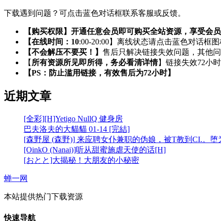
下载遇到问题？可点击蓝色对话框联系客服或反馈。
【购买权限】开通任意会员即可购买全站资源，享受会员
【在线时间：10
:00-20:00】离线状态请点击蓝色对话框
【不会解压不要买！】
售后只解决链接失效问题，其他问
【
所有资源所见即所得，务必看清详情
】链接失效72小
【PS：防止滥用链接，有效售后为72小时】
近期文章
[全彩][H]Yetigo NullQ 健身房
巴夫洛夫的大貓貓 01-14 [完結]
[森野屋 (森野)] 来应聘女仆兼职的伪娘，被T教到CI.。
[OinkO (Nanai)]听从甜蜜施虐天使的话[H]
[おとと]大揭秘！大朋友的小秘密
蝉一网
本站提供热门下载资源
快速导航