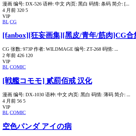
漫画 编号: DX-526 语种: 中文 内页: 黑白 码情: 条码 简介: [...
4 月前
320
5
VIP
BL
CG
[fanbox][狂妄画集][黑皮/青年/筋肉]CG合
CG 张数: 973P 作者: WILDMAGE 编号: ZT-268 码情: ...
2 年前
426
120
VIP
BL
COMIC
[戦艦コモモ] 貳罰佰戒 汉化
漫画 编号: DX-1030 语种: 中文 内页: 黑白 码情: 薄码 简介: ...
4 月前
56
5
VIP
BL
COMIC
空色パンダ アイの病