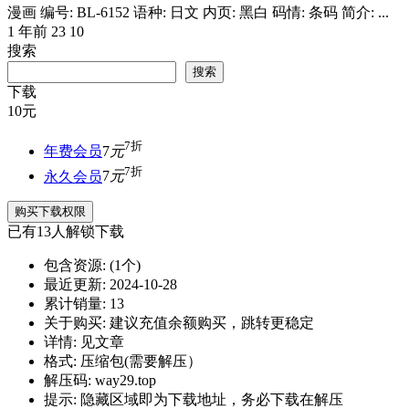
漫画 编号: BL-6152 语种: 日文 内页: 黑白 码情: 条码 简介: ...
1 年前
23
10
搜索
搜索
下载
10
元
7折
年费会员
7
元
7折
永久会员
7
元
购买下载权限
已有
13
人解锁下载
包含资源:
(1个)
最近更新:
2024-10-28
累计销量:
13
关于购买:
建议充值余额购买，跳转更稳定
详情:
见文章
格式:
压缩包(需要解压）
解压码:
way29.top
提示:
隐藏区域即为下载地址，务必下载在解压