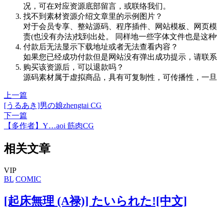
况，可在对应资源底部留言，或联络我们。
找不到素材资源介绍文章里的示例图片？
对于会员专享、整站源码、程序插件、网站模板、网页模
责(也没有办法)找到出处。 同样地一些字体文件也是这
付款后无法显示下载地址或者无法查看内容？
如果您已经成功付款但是网站没有弹出成功提示，请联系
购买该资源后，可以退款吗？
源码素材属于虚拟商品，具有可复制性，可传播性，一旦
上一篇
[うるあき]男の娘zhengtai CG
下一篇
【多作者】Y…aoi 筋肉CG
相关文章
VIP
BL
COMIC
[起床無理 (A禄)] たいられた![中文]