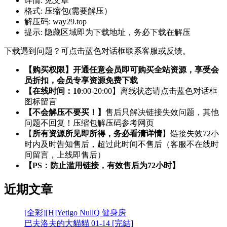
详情:
见文章
格式:
压缩包(需要解压）
解压码:
way29.top
提示:
隐藏区域即为下载地址，务必下载在解压
下载遇到问题？可点击蓝色对话框联系客服或反馈。
【购买权限】开通任意会员即可购买全站资源，享受会
员折扣，会员专享资源免费下载
【在线时间：10
:00-20:00】离线状态请点击蓝色对话框
图标留言
【不会解压不要买！】
售后只解决链接失效问题，其他
问题不回复！压缩包解压码参考网页
【
所有资源所见即所得，务必看清详情
】链接失效72小
时内及时告知售后，超过此时间不售后（客服不在线时
间留言，上线即售后）
【PS：防止滥用链接，有效售后为72小时】
近期文章
[全彩][H]Yetigo NullQ 健身房
巴夫洛夫的大貓貓 01-14 [完結]