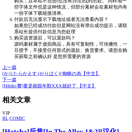
购买，且本站不负责(也没有办法)找到出处。 同样地一
些字体文件也是这种情况，但部分素材会在素材包内有
一份字体下载链接清单。
付款后无法显示下载地址或者无法查看内容？
如果您已经成功付款但是网站没有弹出成功提示，请联
系站长提供付款信息为您处理
购买该资源后，可以退款吗？
源码素材属于虚拟商品，具有可复制性，可传播性，一
旦授予，不接受任何形式的退款、换货要求。请您在购
买获取之前确认好 是您所需要的资源
上一篇
[かりたらかえす (かりぱく)] 蜘蛛の糸【中文】
下一篇
[Hibiki-響]要是能跟年獸XXX就好了 【中文】
相关文章
VIP
BL
COMIC
[Hotcha]后巷[In The Alley 1&2][汉化]