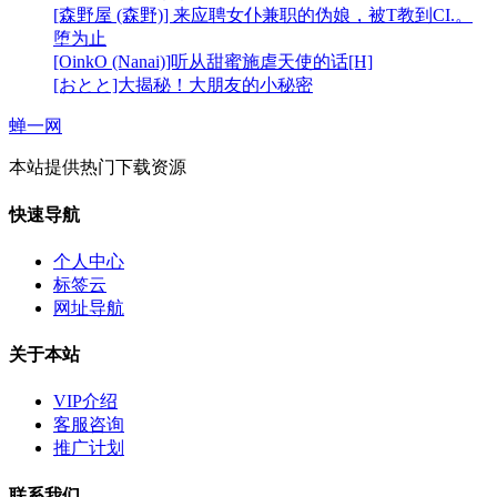
[森野屋 (森野)] 来应聘女仆兼职的伪娘，被T教到CI.。
堕为止
[OinkO (Nanai)]听从甜蜜施虐天使的话[H]
[おとと]大揭秘！大朋友的小秘密
蝉一网
本站提供热门下载资源
快速导航
个人中心
标签云
网址导航
关于本站
VIP介绍
客服咨询
推广计划
联系我们