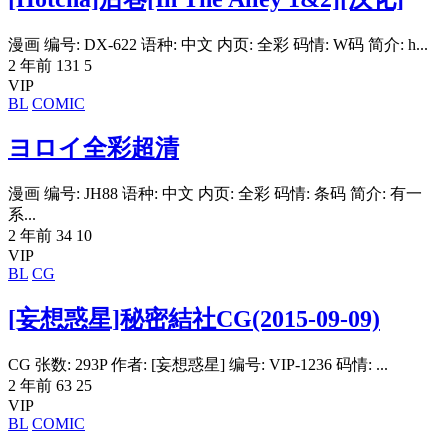
漫画 编号: DX-622 语种: 中文 内页: 全彩 码情: W码 简介: h...
2 年前
131
5
VIP
BL
COMIC
ヨロイ全彩超清
漫画 编号: JH88 语种: 中文 内页: 全彩 码情: 条码 简介: 有一
系...
2 年前
34
10
VIP
BL
CG
[妄想惑星]秘密結社CG(2015-09-09)
CG 张数: 293P 作者: [妄想惑星] 编号: VIP-1236 码情: ...
2 年前
63
25
VIP
BL
COMIC