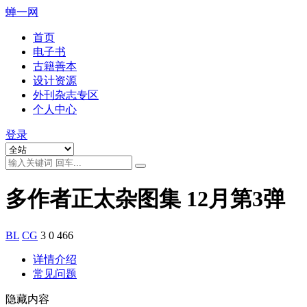
蝉一网
首页
电子书
古籍善本
设计资源
外刊杂志专区
个人中心
登录
多作者正太杂图集 12月第3弹
BL
CG
3
0
466
详情介绍
常见问题
隐藏内容