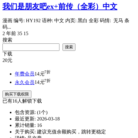
我们是朋友吧ex+前传（全彩）中文
漫画 编号: HY192 语种: 中文 内页: 黑白 全彩 码情: 无马 条
码...
2 年前
35
15
搜索
搜索
下载
20
元
7折
年费会员
14
元
7折
永久会员
14
元
购买下载权限
已有
16
人解锁下载
包含资源:
(1个)
最近更新:
2026-03-18
累计销量:
16
关于购买:
建议充值余额购买，跳转更稳定