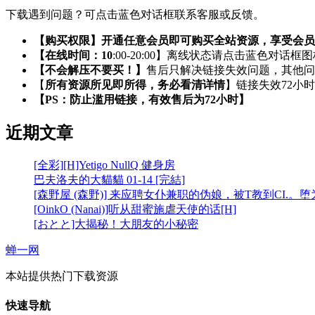
下载遇到问题？可点击蓝色对话框联系客服或反馈。
【购买权限】开通任意会员即可购买全站资源，享受会员
【在线时间：10
:00-20:00】离线状态请点击蓝色对话框
【不会解压不要买！】
售后只解决链接失效问题，其他问
【
所有资源所见即所得，务必看清详情
】链接失效72小
【PS：防止滥用链接，有效售后为72小时】
近期文章
[全彩][H]Yetigo NullQ 健身房
巴夫洛夫的大貓貓 01-14 [完結]
[森野屋 (森野)] 来应聘女仆兼职的伪娘，被T教到CI.。
[OinkO (Nanai)]听从甜蜜施虐天使的话[H]
[おとと]大揭秘！大朋友的小秘密
蝉一网
本站提供热门下载资源
快速导航