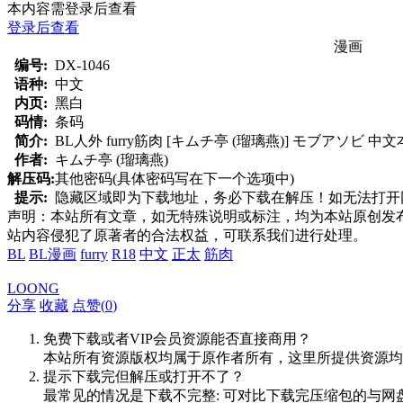
本内容需登录后查看
登录后查看
漫画
编号:
DX-1046
语种:
中文
内页:
黑白
码情:
条码
简介:
BL人外 furry筋肉 [キムチ亭 (瑠璃燕)] モブアソビ 中
作者:
キムチ亭 (瑠璃燕)
解压码:
其他密码(具体密码写在下一个选项中)
提示:
隐藏区域即为下载地址，务必下载在解压！如无法打开网页，
声明：本站所有文章，如无特殊说明或标注，均为本站原创发
站内容侵犯了原著者的合法权益，可联系我们进行处理。
BL
BL漫画
furry
R18
中文
正太
筋肉
LOONG
分享
收藏
点赞(
0
)
免费下载或者VIP会员资源能否直接商用？
本站所有资源版权均属于原作者所有，这里所提供资源均
提示下载完但解压或打开不了？
最常见的情况是下载不完整: 可对比下载完压缩包的与网