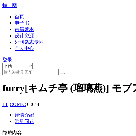
蝉一网
首页
电子书
古籍善本
设计资源
外刊杂志专区
个人中心
登录
furry[キムチ亭 (瑠璃燕)] 
BL
COMIC
0
0
44
详情介绍
常见问题
隐藏内容