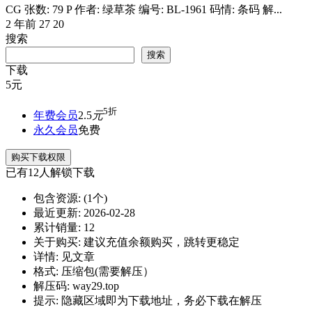
CG 张数: 79 P 作者: 绿草茶 编号: BL-1961 码情: 条码 解...
2 年前
27
20
搜索
搜索
下载
5
元
5折
年费会员
2.5
元
永久会员
免费
购买下载权限
已有
12
人解锁下载
包含资源:
(1个)
最近更新:
2026-02-28
累计销量:
12
关于购买:
建议充值余额购买，跳转更稳定
详情:
见文章
格式:
压缩包(需要解压）
解压码:
way29.top
提示:
隐藏区域即为下载地址，务必下载在解压