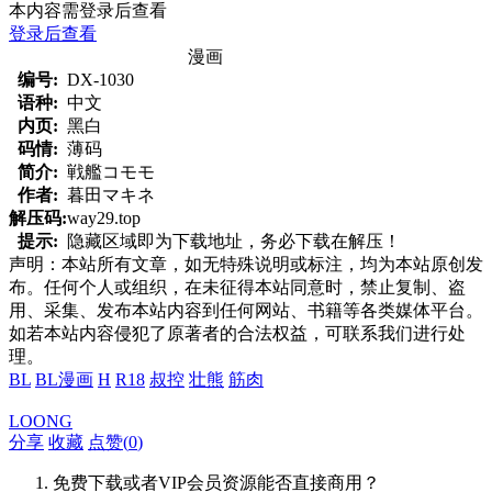
本内容需登录后查看
登录后查看
漫画
编号:
DX-1030
语种:
中文
内页:
黑白
码情:
薄码
简介:
戦艦コモモ
作者:
暮田マキネ
解压码:
way29.top
提示:
隐藏区域即为下载地址，务必下载在解压！
声明：本站所有文章，如无特殊说明或标注，均为本站原创发
布。任何个人或组织，在未征得本站同意时，禁止复制、盗
用、采集、发布本站内容到任何网站、书籍等各类媒体平台。
如若本站内容侵犯了原著者的合法权益，可联系我们进行处
理。
BL
BL漫画
H
R18
叔控
壮熊
筋肉
LOONG
分享
收藏
点赞(
0
)
免费下载或者VIP会员资源能否直接商用？