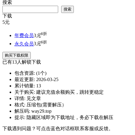
搜索
搜索
下载
5
元
6折
年费会员
3
元
6折
永久会员
3
元
购买下载权限
已有
13
人解锁下载
包含资源:
(1个)
最近更新:
2026-03-25
累计销量:
13
关于购买:
建议充值余额购买，跳转更稳定
详情:
见文章
格式:
压缩包(需要解压）
解压码:
way29.top
提示:
隐藏区域即为下载地址，务必下载在解压
下载遇到问题？可点击蓝色对话框联系客服或反馈。