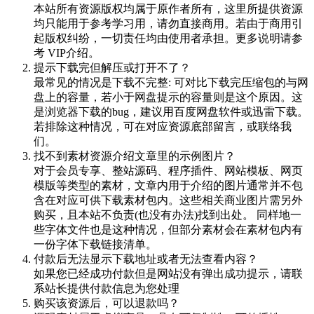
本站所有资源版权均属于原作者所有，这里所提供资源
均只能用于参考学习用，请勿直接商用。若由于商用引
起版权纠纷，一切责任均由使用者承担。更多说明请参
考 VIP介绍。
提示下载完但解压或打开不了？
最常见的情况是下载不完整: 可对比下载完压缩包的与网
盘上的容量，若小于网盘提示的容量则是这个原因。这
是浏览器下载的bug，建议用百度网盘软件或迅雷下载。
若排除这种情况，可在对应资源底部留言，或联络我
们。
找不到素材资源介绍文章里的示例图片？
对于会员专享、整站源码、程序插件、网站模板、网页
模版等类型的素材，文章内用于介绍的图片通常并不包
含在对应可供下载素材包内。这些相关商业图片需另外
购买，且本站不负责(也没有办法)找到出处。 同样地一
些字体文件也是这种情况，但部分素材会在素材包内有
一份字体下载链接清单。
付款后无法显示下载地址或者无法查看内容？
如果您已经成功付款但是网站没有弹出成功提示，请联
系站长提供付款信息为您处理
购买该资源后，可以退款吗？