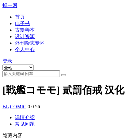
蝉一网
首页
电子书
古籍善本
设计资源
外刊杂志专区
个人中心
登录
[戦艦コモモ] 貳罰佰戒 汉化
BL
COMIC
0
0
56
详情介绍
常见问题
隐藏内容