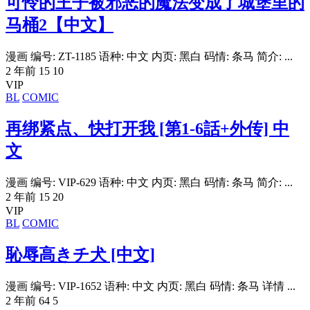
可怜的王子被邪恶的魔法变成了城堡里的
马桶2【中文】
漫画 编号: ZT-1185 语种: 中文 内页: 黑白 码情: 条马 简介: ...
2 年前
15
10
VIP
BL
COMIC
再绑紧点、快打开我 [第1-6話+外传] 中
文
漫画 编号: VIP-629 语种: 中文 内页: 黑白 码情: 条马 简介: ...
2 年前
15
20
VIP
BL
COMIC
恥辱高きチ犬 [中文]
漫画 编号: VIP-1652 语种: 中文 内页: 黑白 码情: 条马 详情 ...
2 年前
64
5