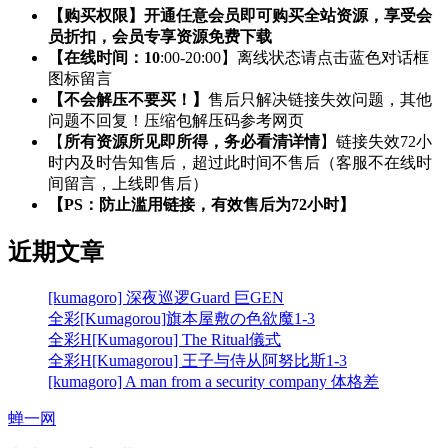
【购买权限】开通任意会员即可购买全站资源，享受会
员折扣，会员专享资源免费下载
【在线时间：10
:00-20:00】离线状态请点击蓝色对话框
图标留言
【不会解压不要买！】
售后只解决链接失效问题，其他
问题不回复！压缩包解压码参考网页
【
所有资源所见即所得，务必看清详情
】链接失效72小
时内及时告知售后，超过此时间不售后（客服不在线时
间留言，上线即售后）
【PS：防止滥用链接，有效售后为72小时】
近期文章
[kumagoro] 深夜巡逻Guard 巨GEN
全彩[Kumagorou]旗本屋敷の色欲魔1-3
全彩H[Kumagorou] The Ritual儀式
全彩H[Kumagorou] 王子与侍从阿努比斯1-3
[kumagoro] A man from a security company 体格差
蝉一网